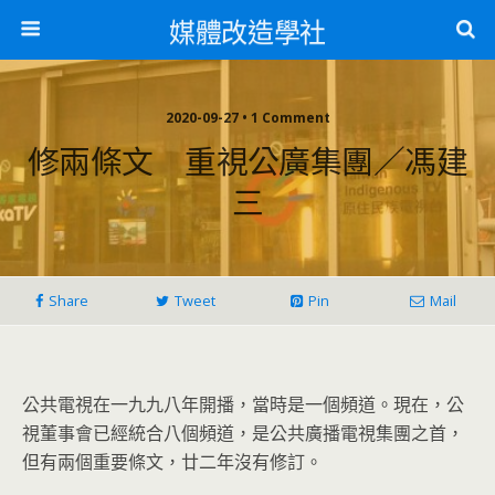
媒體改造學社
2020-09-27 • 1 Comment
修兩條文 重視公廣集團／馮建
三
Share
Tweet
Pin
Mail
公共電視在一九九八年開播，當時是一個頻道。現在，公
視董事會已
經統合八個頻道，是公共廣播電視集團之首，
但有兩個重要條文，
廿二年沒有修訂。