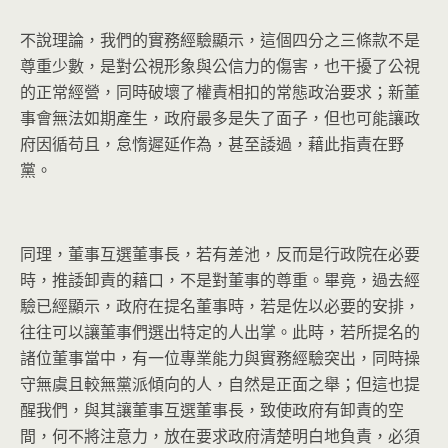
不說理論，我們的實務經驗顯示，這個四分之三條款不是
尊重少數，
是對公視形象與公信力的傷害，也干擾了公視
的正常經營，
同時破壞了權責相扣的常態政治要求；新董
事會無法如期產生，
政府最多是失了面子，但也可能讓政
府因循苟且，怠惰遲延作為，
甚至諉過，藉此指責在野
黨。
同理，董事互選董事長，若有差池，反而是行政院在必要
時，
推諉卸責的藉口，不是對董事的尊重。畢竟，過去經
驗已經顯示，
政府在提名董事時，若是佐以必要的安排，
往往可以讓董事們選出特定的人出掌。此時，
若所提名的
諸位董事當中，有一位專業能力與實務經驗突出，
同時操
守無虞且較無黨派傾向的人，自然是正面之舉；
但這也提
醒我們，與其讓董事互選董事長，致使政府有卸責的空
間，
何不將注意力，放在要求政府清楚明白地負責，
必須