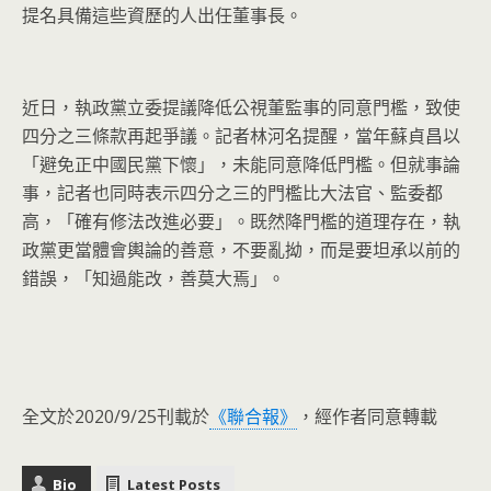
提名具備這些資歷的人出任董事長。
近日，執政黨立委提議降低公視董監事的同意門檻，
致使
四分之三條款再起爭議。記者林河名提醒，當年蘇貞昌以
「
避免正中國民黨下懷」，未能同意降低門檻。但就事論
事，
記者也同時表示四分之三的門檻比大法官、監委都
高，「
確有修法改進必要」。既然降門檻的道理存在，
執
政黨更當體會輿論的善意，不要亂拗，而是要坦承以前的
錯誤，「
知過能改，善莫大焉」。
全文於2020/9/25刊載於
《聯合報》
，經作者同意轉載
Bio
Latest Posts