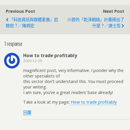
Previous Post
Next Post
「科技資訊與媒體素養」尬
川普的「乾淨網絡」計畫掃出了
瞎密？／陳炳宏
什麼？／唐士哲
1 response
How to trade profitably
2020-12-29
magnificent post, very informative. I ponder why the
other specialists of
this sector don’t understand this. You must proceed
your writing.
I am sure, you’ve a great readers’ base already!
Take a look at my page;
How to trade profitably
回覆