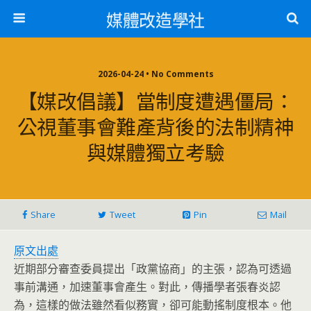
媒體改造學社
2026-04-24 • No Comments
【媒改倡議】當制度遭遇僵局：
公視董事會難產背後的法制精神
與媒體獨立考驗
Share
Tweet
Pin
Mail
原文出處
近期部分審查委員提出「政黨協商」的主張，認為可透過
事前溝通，加速董事會產生。對此，傳播學者張春炎認
為，這樣的做法雖然看似務實，卻可能動搖制度根本。他