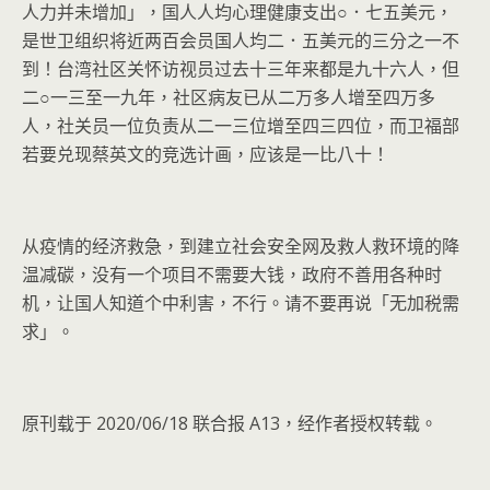
人力并未增加」，国人人均心理健康支出○．七五美元，
是世卫组织将近两百会员国人均二．五美元的三分之一不
到！台湾社区关怀访视员过去十三年来都是九十六人，但
二○一三至一九年，社区病友已从二万多人增至四万多
人，社关员一位负责从二一三位增至四三四位，而卫福部
若要兑现蔡英文的竞选计画，应该是一比八十！
从疫情的经济救急，到建立社会安全网及救人救环境的降
温减碳，没有一个项目不需要大钱，政府不善用各种时
机，让国人知道个中利害，不行。请不要再说「无加税需
求」。
原刊载于 2020/06/18 联合报 A13，经作者授权转载。