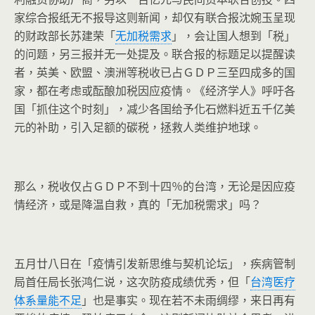
家综合报纸无不报导这则新闻，却仅有联合报沈婉玉呈现
的财政部长苏建荣「
无加税需求
」，会让国人想到「税」
的问题，另三报并无一处提及。联合报的标题足以提醒读
者，英美、欧盟、澳洲等税收已占ＧＤＰ三至四成多的国
家，都在考虑或酝酿加税因应疫情。《经济学人》呼吁各
国「抓住这个时刻」，减少各国给予化石燃料近五千亿美
元的补助，引入足额的碳税，拯救人类维护地球。
那么，税收仅占ＧＤＰ不到十四％的台湾，无论是因应疫
情经济，或是降温自救，真的「无加税需求」吗？
五月廿八日在「疫情引发新思维与契机论坛」，疾病管制
局首任局长张鸿仁说，这次防疫成绩优秀，但「
台湾医疗
体系量能不足
」也是事实。现在若不未雨绸缪，来日再有