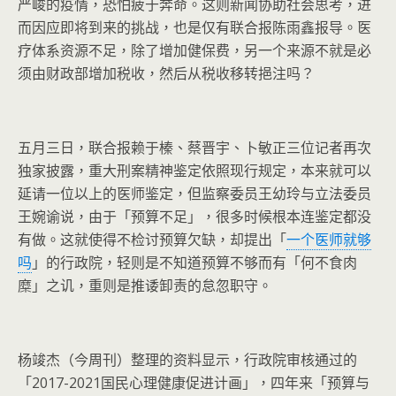
严峻的疫情，恐怕疲于奔命。这则新闻协助社会思考，进
而因应即将到来的挑战，也是仅有联合报陈雨鑫报导。医
疗体系资源不足，除了增加健保费，另一个来源不就是必
须由财政部增加税收，然后从税收移转挹注吗？
五月三日，联合报赖于榛、蔡晋宇、卜敏正三位记者再次
独家披露，重大刑案精神鉴定依照现行规定，本来就可以
延请一位以上的医师鉴定，但监察委员王幼玲与立法委员
王婉谕说，由于「预算不足」，很多时候根本连鉴定都没
有做。这就使得不检讨预算欠缺，却提出「
一个医师就够
吗
」的行政院，轻则是不知道预算不够而有「何不食肉
糜」之讥，重则是推诿卸责的怠忽职守。
杨竣杰（今周刊）整理的资料显示，行政院审核通过的
「2017-2021国民心理健康促进计画」，四年来「预算与