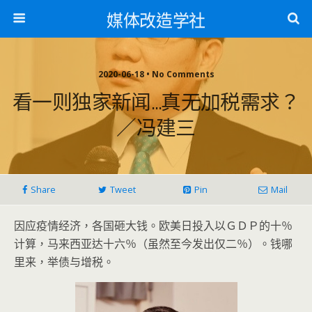
媒体改造学社
2020-06-18 • No Comments
看一则独家新闻…真无加税需求？
／冯建三
Share
Tweet
Pin
Mail
因应疫情经济，各国砸大钱。欧美日投入以ＧＤＰ的十％
计算，马来
西亚达十六％（虽然至今发出仅二％）。钱哪
里来，举债与增税。