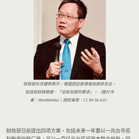
财政部长苏建荣表示，我国因应疫情增加政府支出，
但目前财政稳健，「没有加税的需求」。（图片作
者：WenWenNui；授权条款：CC BY-SA 4.0）
财政部日前提出四项方案，包括未来一年要以一兆台币低
利融资协助厂商，另以一百亿元与民间资本联合创投。四