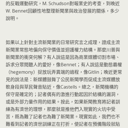
的反戰運動研究，M. Schudson對報業史的考查，到晚近
W. Bennet回顧性地整理新聞業與政治發展的關係，多少
說明。
如果以上針對主流新聞業的日常研究言之成理，
證成主流
新聞業常態地偏向保守價值並迴護權力結構。
那麼川普與
新聞業的衝突何解？有人說這是因為商業媒體切割市場、
訴求分眾閱聽人的愛好，像Bennet；有人說這是動態霸權
（hegemony）捉放玩弄異端的過程，像Gitlin；
晚近更常
見的說法是：
新媒體鼓舞了公民新聞學而促成主流媒體放
軟身段與草民聲音貼近，
像Castells。總之，新聞機構的
保守是確定的；
記者偶有的激進行動起因於結構的漏洞，
或是外部力量作用的結果。
按此，如果新聞教育將記者訓
練為有濟世的理想，
那麼就是推他們入現實的火坑中受
苦，
既為難了記者也為難了新聞業。現實如此，
我們也不
難看到記者的濟世訓練正在打折，
使記者在預備階段就貼