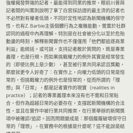
強權揭發弊端的記者，最能得到同業的推崇，
眼前川普與
記者間的叫罵則說明了拿了白宮採訪證的最主流的記者也
不必然對有權者低頭。不同於定性地認為新聞機構的保守
性，也有Z
. Barbie主張個體行為之複雜能動，
需置於社群
認同的過程中內再理解，
特別是在社會被分化以至於危殆
動盪的時刻，
解釋新聞實作也不僅僅用「他們都追逐商業
利益」能統括。或可說，
支持記者敢於質問的，既是專業
義理，也是行規。
而如果挑戰權力的例外其實是經常發生
的（即使比例上是少數），
甚至被行業共同承認且獎勵，
那麼就更令人好奇了：在實作上，
向權力低頭的日常是恒
常的，但挑戰權力的例外也是恒常的，
從而所謂的「理
想」與「日常」，都是記者實作的現實（realities in
practice）；記者的專業義理本來沒有也不需和日常貼
合，
但作為超越日常的必要存在，支撐起新聞機構的合法
性，
並且在實作中被行業共同推崇，在行業舉辦的新聞獎
項中被確認/追
認。因而問題變成是：那個履履破壞保守日
常的「理想」，
在實務中的根據是什麼呢？這不能說是結