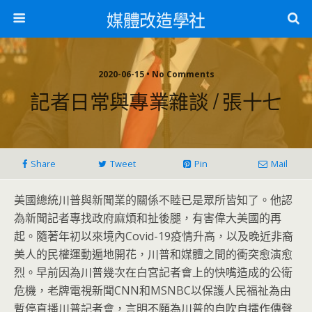
媒體改造學社
2020-06-15 • No Comments
記者日常與專業雜談 / 張十七
Share
Tweet
Pin
Mail
美國總統川普與新聞業的關係不睦已是眾所皆知了。
他認
為新聞記者專找政府麻煩和扯後腿，有害偉大美國的再
起。
隨著年初以來境內Covid-19疫情升高，
以及晚近非裔
美人的民權運動遍地開花，
川普和媒體之間的衝突愈演愈
烈。
早前因為川普幾次在白宮記者會上的快嘴造成的公衛
危機，
老牌電視新聞CNN和MSNBC以保護人民福祉為由
暫停直播川普
記者會，言明不願為川普的自吹自擂作傳聲