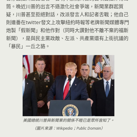
筒。
晚近川普的出言不遜激化社會爭端，新聞業群起質
疑，
川普甚至拒絕對話，改派發言人和記者舌戰；他自己
則連番在twi
tter發文上攻擊紐約時報等老牌新聞媒體專門
炮製「假新聞」
和他作對（同時大讚對他不離不棄的福斯
新聞），是與民主黨政敵、
左派、共產黨還有上街抗議的
「暴民」一丘之貉。
美國總統川普與新聞業的關係不睦已是眾所皆知了。
（圖片來源：Wikipedia；Public Domain）