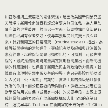
川普政權與主流媒體的關係緊張，是因為美國新聞業克盡
天職嗎？
新聞教育確實強調記者要有無偏無私、為人民監
督守望的專業義理。
然而另一方面，新聞機構自身卻是有
組織性地與有權者交好，
使專業義理受到質疑。長久以
來，針對新聞室的日常研究 （routine studies）指出，為
維護新聞機構的常態運作，
專線記者以及編輯與政治菁英
素有往來，以確保新聞是可類型化的、
可預測且可預先排
程的，最終是滿足定時定量與定質地新聞產出。
而新聞機
構的科層建制，也保證了新聞業與主流政治勢力靠攏，
就
算偶有出現對另類主張友善的報導，
也只是裝腔作勢以滿
足人民對「公正客觀」的期待，
實際上起的是吸納且馴化
異端的作用。而公正客觀的新聞操作，
微觀上是記者在面
對爭議時用以自保（或置身事外）的必要手段，
宏觀上促
成無黨無派的表現有利於新聞機構最大化市場的商業目
標。
這從早年G. Tuchman在新聞室的田野調查，T. Gitlin