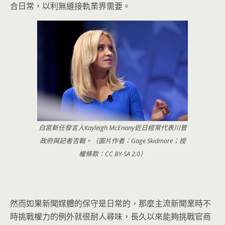
合日常，以利無縫接軌業界需要。
白宮新任發言人Kayleigh McEnany近日經常代表川普
政府與記者舌戰。（圖片作者：Gage Skidmore；授
權條款：CC BY-SA 2.0）
然而如果新聞媒體的保守是日常的，
那麼主流新聞業時不
時挑戰權力的例外就很耐人尋味，
長久以來能夠挑戰官商