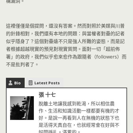
構漏洞。
這裡僅僅是個提問，還沒有答案。
然而對照於美媒與川普
的針鋒相對，我們還有本地的問題：
與當權者對壘的記者
似乎隱身了？
這個對壘遠不只是強人所難的姿態，
而是記
者根據超越現實的預見對現實質問。面對一切「超前佈
署」
的政府，我們似乎愈來愈作為跟隨者（followers）而
不是
批判者了。
Bio
Latest Posts
張 十七
脫離土地讓我感到乾渴，所以相信農
作、生活和知識活動一樣都要有機的才
好。是說一再看到人在無機的狀態下也
是活得天真自在，也就經常會在好與不
好間掙扎。滿累的。