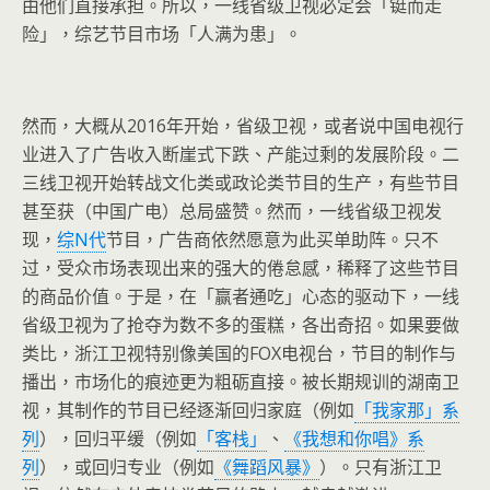
由他们直接承担。所以，一线省级卫视必定会「铤而走
险」，综艺节目市场「人满为患」。
然而，大概从2016年开始，省级卫视，或者说中国电视行
业进入了广告收入断崖式下跌、产能过剩的发展阶段。二
三线卫视开始转战文化类或政论类节目的生产，有些节目
甚至获（中国广电）总局盛赞。然而，一线省级卫视发
现，
综N代
节目，广告商依然愿意为此买单助阵。只不
过，受众市场表现出来的强大的倦怠感，稀释了这些节目
的商品价值。于是，在「赢者通吃」心态的驱动下，一线
省级卫视为了抢夺为数不多的蛋糕，各出奇招。如果要做
类比，浙江卫视特别像美国的FOX电视台，节目的制作与
播出，市场化的痕迹更为粗砺直接。被长期规训的湖南卫
视，其制作的节目已经逐渐回归家庭（例如
「我家那」系
列
），回归平缓（例如
「客栈」
、
《我想和你唱》系
列
），或回归专业（例如
《舞蹈风暴》
）。只有浙江卫