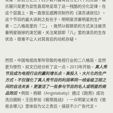
乐圈只是更为显性直观地呈现了这一残酷的分化定律，在
这个层面上，我一直很反感腾讯制作的《演员请就位》。
这个节目的最大讽刺之处在于，明明是流量明星的生产
者，二八格局里的「二」，竟然以假慈悲的方式关注被流
量明星毁掉的演艺圈，关注尾部即「八」里的演员的生存
状态，很难不让人对其背后的动机存疑。
然而，中国电视改革所导致的电视行业的二八格局，显然
更为惨烈，前文已经分析了这一点。2013年开始，
真人秀
节目成为电视行业的赢利增长点，高投入、大片化的生产
方式，不仅强化了真人秀节目的利润率同一线省级卫视之
间的自洽关系，更激活了一批参与节目的名人或明星的商
品效应。
例如，杨颖（Angelababy）通过《跑男》成功
洗白圈粉，王迅参加《极限挑战》，一众明星父亲在《爸
爸去哪儿》里体验为父之责后，接获不少广告代言。