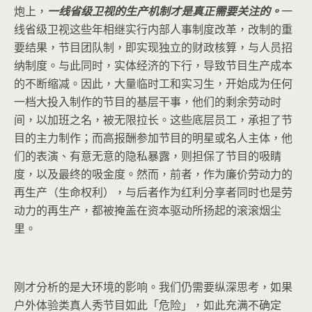
炮上，
一线省级卫视的生产机制才是真正需要关注的。
一
线省级卫视这些年相继实行内部人事制度改革，改制的重
要结果，节目团队制，即实现独立的财政核算，与人员招
纳制度。与此同时，实体经济的下行，导致节目生产成本
的不断缩减。因此，大量临时工和实习生，开始成为任何
一档大投入制作的节目的基层干事，他们的剩余劳动时
间，以加班之名，被无限拉长。这些底层员工，承担了节
目的主力制作；而高报酬参加节目的明星或名人主体，他
们的表演、有意无意的隐私暴露，则担保了节目的吸睛
度，以及最终的吸金度。然而，前者，作为廉价劳动力的
再生产（生命权利），与后者作为红利分享者同时也是劳
动力的再生产，都被掩盖在资本驱动所扬起的滚滚烟尘
里。
刚才分析的是大环境的影响。我们仍需要纵深思考，如果
户外体验类真人秀节目如此「危险」，如此充满不确定