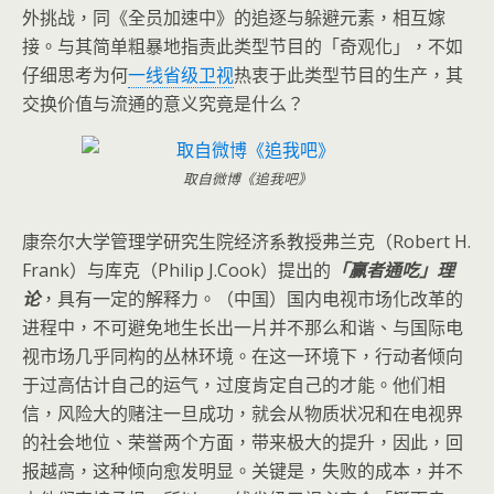
外挑战，同《全员加速中》的追逐与躲避元素，相互嫁
接。与其简单粗暴地指责此类型节目的「奇观化」，不如
仔细思考为何
一线省级卫视
热衷于此类型节目的生产，其
交换价值与流通的意义究竟是什么？
取自微博《追我吧》
康奈尔大学管理学研究生院经济系教授弗兰克（Robert H.
Frank）与库克（Philip J.Cook）提出的
「赢者通吃」理
论
，具有一定的解释力。（中国）国内电视市场化改革的
进程中，不可避免地生长出一片并不那么和谐、与国际电
视市场几乎同构的丛林环境。在这一环境下，行动者倾向
于过高估计自己的运气，过度肯定自己的才能。他们相
信，风险大的赌注一旦成功，就会从物质状况和在电视界
的社会地位、荣誉两个方面，带来极大的提升，因此，回
报越高，这种倾向愈发明显。关键是，失败的成本，并不