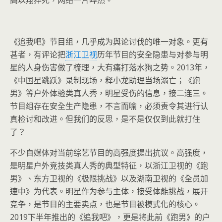
高以翔猝死，网络一片哗然。
《追我吧》节目组，几乎成为舆论讨伐的唯一对象。更有
甚者，有评论把
浙江卫视
历年节目的安全隐患与对参与明
星的人身伤害做了梳理，大有痛打落水狗之势。2013年，
《中国星跳跃》录制现场，释小龙助理当场溺亡；《跑
男》等户外体验类真人秀，明星受伤的信息，接二连三。
节目组存在安全生产隐患，不言而喻，必须责令其进行认
真检讨和改进。但我们的反思，是不是仅仅到此就打住
了？
不少自媒体对当前综艺节目的高强度提出抗议。高强度，
是明星户外竞技类真人秀的典型特征，以浙江卫视的《跑
男》、东方卫视的《极限挑战》以及湖南卫视的《全员加
速中》为代表。明星作为参与主体，接受体能挑战，展开
竞争，是节目的主要卖点，也是节目被模式化的核心。
2019下半年推出的《追我吧》，更是将此前《跑男》的户