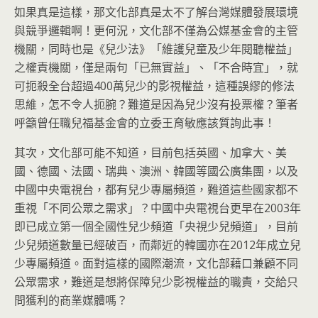
如果真是這樣，那文化部真是太不了解台灣媒體發展環境
與競爭邏輯啊！更何況，文化部不僅為公媒基金會的主管
機關，同時也是《兒少法》「維護兒童及少年閱聽權益」
之權責機關，僅是兩句「已無實益」、「不合時宜」，就
可扼殺全台超過400萬兒少的影視權益，這種誤繆的修法
思維，怎不令人扼腕？難道是因為兒少沒有投票權？筆者
呼籲曾任職兒福基金會的立委王育敏應該質詢此事！
其次，文化部可能不知道，目前包括英國、加拿大、美
國、德國、法國、瑞典、澳洲、韓國等國公廣集團，以及
中國中央電視台，都有兒少專屬頻道，難道這些國家都不
重視「不同公眾之需求」？中國中央電視台更早在2003年
即已成立第一個全國性兒少頻道「央視少兒頻道」，目前
少兒頻道數量已經破百，而鄰近的韓國亦在2012年成立兒
少專屬頻道。面對這樣的國際潮流，文化部藉口兼顧不同
公眾需求，難道是想將保障兒少影視權益的職責，交給只
問獲利的商業媒體嗎？