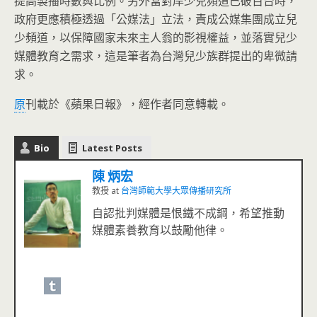
提高製播時數與比例。另外當對岸少兒頻道已破百台時，
政府更應積極透過「公媒法」立法，責成公媒集團成立兒
少頻道，以保障國家未來主人翁的影視權益，並落實兒少
媒體教育之需求，這是筆者為台灣兒少族群提出的卑微請
求。
原
刊載於《蘋果日報》，經作者同意轉載。
Bio
Latest Posts
陳 炳宏
教授
at
台灣師範大學大眾傳播研究所
自認批判媒體是恨鐵不成鋼，希望推動
媒體素養教育以鼓勵他律。