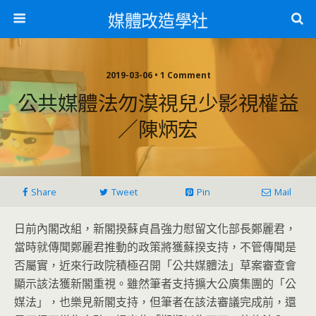
媒體改造學社
2019-03-06 • 1 Comment
公共媒體法勿漠視兒少影視權益
／陳炳宏
Share
Tweet
Pin
Mail
日前內閣改組，新閣揆蘇貞昌強力慰留文化部長鄭麗君，
當時就傳聞鄭麗君推動的政策將獲蘇揆支持，不管傳聞是
否屬實，近來行政院積極召開「公共媒體法」草案審查會
顯示該法獲新閣重視。雖然筆者支持擴大公廣集團的「公
媒法」，也樂見新閣支持，但筆者在該法審議完成前，還