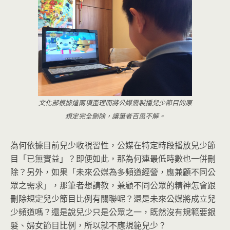
文化部根據這兩項歪理而將公媒需製播兒少節目的原
規定完全刪除，讓筆者百思不解。
為何依據目前兒少收視習性，公媒在特定時段播放兒少節
目「已無實益」？即便如此，那為何連最低時數也一併刪
除？另外，如果「未來公媒為多頻道經營，應兼顧不同公
眾之需求」，那筆者想請教，兼顧不同公眾的精神怎會跟
刪除規定兒少節目比例有關聯呢？還是未來公媒將成立兒
少頻道嗎？還是說兒少只是公眾之一，既然沒有規範要銀
髮、婦女節目比例，所以就不應規範兒少？