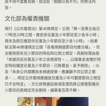
是不得不當隻烏鴉，提出些「期期以為不可」的修法內
容。
文化部為權責機關
現行《公共電視法》第40條規定，公視「周一至周五每日
17時至20時之間，應安排兒童及少年節目至少各半小時；
周末及假日應提供兒童及少年節目至少各1小時」，結果
新法第46條僅規定公媒「各電視頻道節目均應分級」，完
全刪除原有兒少節目的時段與比例之規定，其刪除理由是
「依據目前兒童及少年之收視習性，……公媒基金會應於特
定時段播放兒童及少年節目，已無實益，爰予刪除」，以
及「未來公共媒體為多頻道經營，應兼顧不同公眾之需
求，……明定公共電視應播放兒童及少年可觀賞節目之規定
已不合時宜」，文化部根據這兩項歪理而將公媒需製播兒
少節目的原規定完全刪除，讓筆者百思不解。