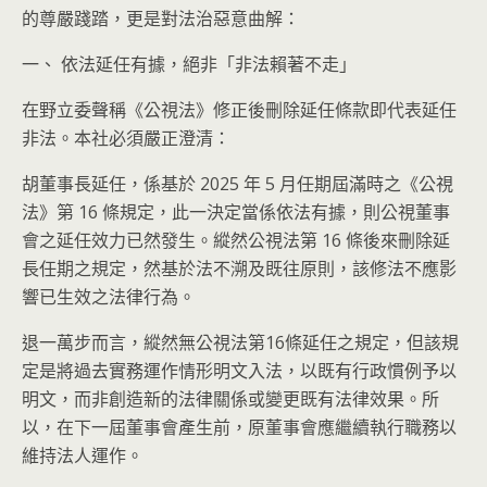
的尊嚴踐踏，更是對法治惡意曲解：
一、 依法延任有據，絕非「非法賴著不走」
在野立委聲稱《公視法》修正後刪除延任條款即代表延任
非法。本社必須嚴正澄清：
胡董事長延任，係基於 2025 年 5 月任期屆滿時之《公視
法》第 16 條規定，此一決定當係依法有據，則公視董事
會之延任效力已然發生。縱然公視法第 16 條後來刪除延
長任期之規定，然基於法不溯及既往原則，該修法不應影
響已生效之法律行為。
退一萬步而言，縱然無公視法第16條延任之規定，但該規
定是將過去實務運作情形明文入法，以既有行政慣例予以
明文，而非創造新的法律關係或變更既有法律效果。所
以，在下一屆董事會產生前，原董事會應繼續執行職務以
維持法人運作。