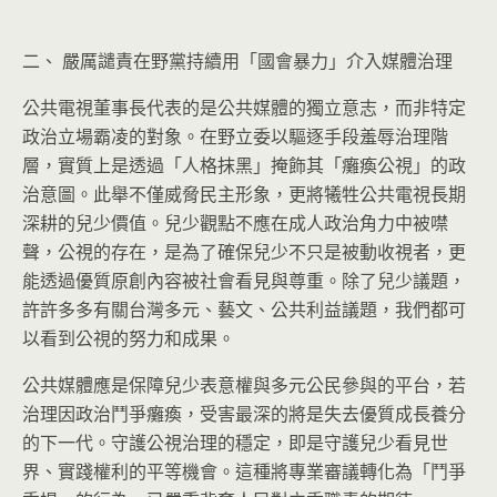
二、 嚴厲譴責在野黨持續用「國會暴力」介入媒體治理
公共電視董事長代表的是公共媒體的獨立意志，而非特定
政治立場霸凌的對象。在野立委以驅逐手段羞辱治理階
層，實質上是透過「人格抹黑」掩飾其「癱瘓公視」的政
治意圖。此舉不僅威脅民主形象，更將犧牲公共電視長期
深耕的兒少價值。兒少觀點不應在成人政治角力中被噤
聲，公視的存在，是為了確保兒少不只是被動收視者，更
能透過優質原創內容被社會看見與尊重。除了兒少議題，
許許多多有關台灣多元、藝文、公共利益議題，我們都可
以看到公視的努力和成果。
公共媒體應是保障兒少表意權與多元公民參與的平台，若
治理因政治鬥爭癱瘓，受害最深的將是失去優質成長養分
的下一代。守護公視治理的穩定，即是守護兒少看見世
界、實踐權利的平等機會。這種將專業審議轉化為「鬥爭