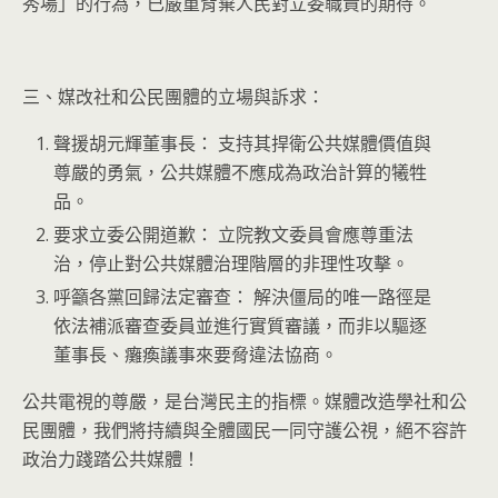
秀場」的行為，已嚴重背棄人民對立委職責的期待。
三、媒改社和公民團體的立場與訴求：
聲援胡元輝董事長： 支持其捍衛公共媒體價值與
尊嚴的勇氣，公共媒體不應成為政治計算的犧牲
品。
要求立委公開道歉： 立院教文委員會應尊重法
治，停止對公共媒體治理階層的非理性攻擊。
呼籲各黨回歸法定審查： 解決僵局的唯一路徑是
依法補派審查委員並進行實質審議，而非以驅逐
董事長、癱瘓議事來要脅違法協商。
公共電視的尊嚴，是台灣民主的指標。媒體改造學社和公
民團體，我們將持續與全體國民一同守護公視，絕不容許
政治力踐踏公共媒體！