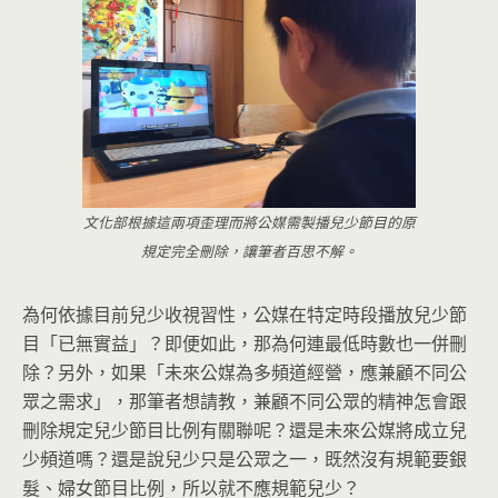
文化部根據這兩項歪理而將公媒需製播兒少節目的原
規定完全刪除，讓筆者百思不解。
為何依據目前兒少收視習性，公媒在特定時段播放兒少節
目「已無實益」？即便如此，那為何連最低時數也一併刪
除？另外，如果「未來公媒為多頻道經營，應兼顧不同公
眾之需求」，那筆者想請教，兼顧不同公眾的精神怎會跟
刪除規定兒少節目比例有關聯呢？還是未來公媒將成立兒
少頻道嗎？還是說兒少只是公眾之一，既然沒有規範要銀
髮、婦女節目比例，所以就不應規範兒少？