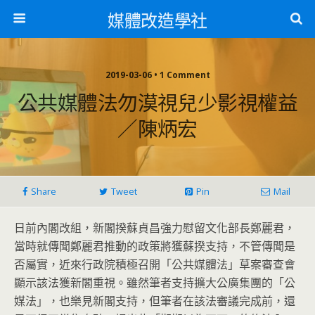
媒體改造學社
2019-03-06 • 1 Comment
公共媒體法勿漠視兒少影視權益
／陳炳宏
Share
Tweet
Pin
Mail
日前內閣改組，新閣揆蘇貞昌強力慰留文化部長鄭麗君，
當時就傳聞鄭麗君推動的政策將獲蘇揆支持，不管傳聞是
否屬實，近來行政院積極召開「公共媒體法」草案審查會
顯示該法獲新閣重視。雖然筆者支持擴大公廣集團的「公
媒法」，也樂見新閣支持，但筆者在該法審議完成前，還