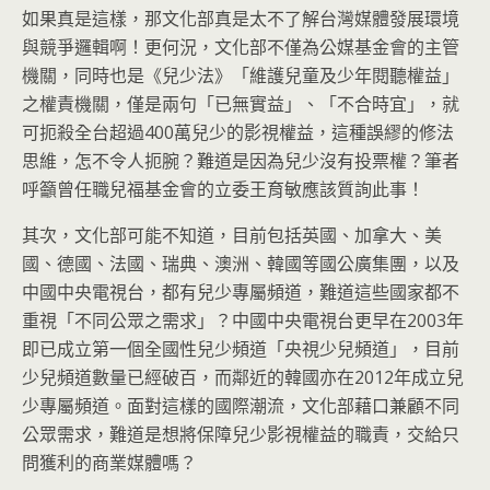
如果真是這樣，那文化部真是太不了解台灣媒體發展環境
與競爭邏輯啊！更何況，文化部不僅為公媒基金會的主管
機關，同時也是《兒少法》「維護兒童及少年閱聽權益」
之權責機關，僅是兩句「已無實益」、「不合時宜」，就
可扼殺全台超過400萬兒少的影視權益，這種誤繆的修法
思維，怎不令人扼腕？難道是因為兒少沒有投票權？筆者
呼籲曾任職兒福基金會的立委王育敏應該質詢此事！
其次，文化部可能不知道，目前包括英國、加拿大、美
國、德國、法國、瑞典、澳洲、韓國等國公廣集團，以及
中國中央電視台，都有兒少專屬頻道，難道這些國家都不
重視「不同公眾之需求」？中國中央電視台更早在2003年
即已成立第一個全國性兒少頻道「央視少兒頻道」，目前
少兒頻道數量已經破百，而鄰近的韓國亦在2012年成立兒
少專屬頻道。面對這樣的國際潮流，文化部藉口兼顧不同
公眾需求，難道是想將保障兒少影視權益的職責，交給只
問獲利的商業媒體嗎？