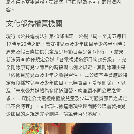
是不得不當隻烏鴉，提出些「期期以為不可」的修法內
容。
文化部為權責機關
現行《公共電視法》第40條規定，公視「周一至周五每日
17時至20時之間，應安排兒童及少年節目至少各半小時；
周末及假日應提供兒童及少年節目至少各1小時」，結果
新法第46條僅規定公媒「各電視頻道節目均應分級」，完
全刪除原有兒少節目的時段與比例之規定，其刪除理由是
「依據目前兒童及少年之收視習性，……公媒基金會應於特
定時段播放兒童及少年節目，已無實益，爰予刪除」，以
及「未來公共媒體為多頻道經營，應兼顧不同公眾之需
求，……明定公共電視應播放兒童及少年可觀賞節目之規定
已不合時宜」，文化部根據這兩項歪理而將公媒需製播兒
少節目的原規定完全刪除，讓筆者百思不解。