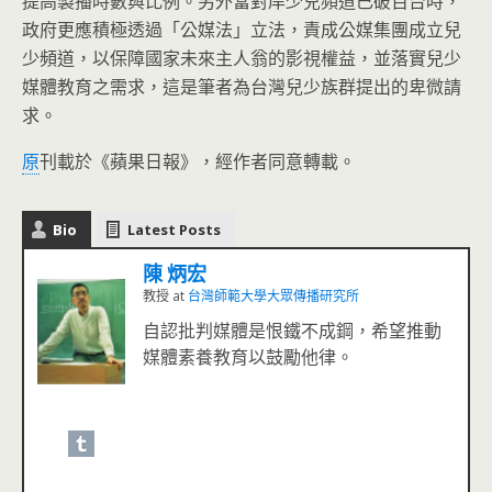
提高製播時數與比例。另外當對岸少兒頻道已破百台時，
政府更應積極透過「公媒法」立法，責成公媒集團成立兒
少頻道，以保障國家未來主人翁的影視權益，並落實兒少
媒體教育之需求，這是筆者為台灣兒少族群提出的卑微請
求。
原
刊載於《蘋果日報》，經作者同意轉載。
Bio
Latest Posts
陳 炳宏
教授
at
台灣師範大學大眾傳播研究所
自認批判媒體是恨鐵不成鋼，希望推動
媒體素養教育以鼓勵他律。