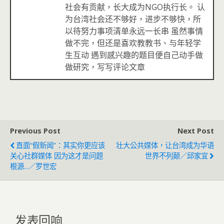
社会有贡献，长大成为NGO执行长。 认
为台湾社会还不够好，进步不够快，所
以待努力事项清单永远一长串 虽然事情
做不完，但还是喜欢教教书、与年轻学
生互动 遇到感兴趣的题目便自己动手做
做研究，写写评论文章
Previous Post
Next Post
直面“假新闻”：其实你更应该
壮大公共媒体，让台湾成为华语
关心社群媒体 因为这才是问题
世界不列颠／邱家宜
根源...／罗世宏
发表回响