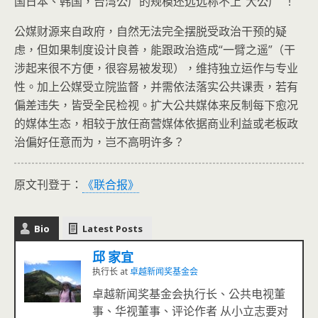
国日本、韩国，台湾公广的规模还远远称不上“大公广”！
公媒财源来自政府，自然无法完全摆脱受政治干预的疑
虑，但如果制度设计良善，能跟政治造成“一臂之遥”（干
涉起来很不方便，很容易被发现），维持独立运作与专业
性。加上公媒受立院监督，并需依法落实公共课责，若有
偏差违失，皆受全民检视。扩大公共媒体来反制每下愈况
的媒体生态，相较于放任商营媒体依据商业利益或老板政
治偏好任意而为，岂不高明许多？
原文刊登于：
《联合报》
Bio
Latest Posts
邱 家宜
执行长
at
卓越新闻奖基金会
卓越新闻奖基金会执行长、公共电视董
事、华视董事、评论作者 从小立志要对