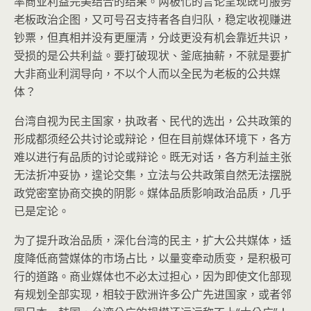
率商业利益完美结合的结果。两极化的言论呈现既可服务
老板政治企图，又可号召支持者各自归队，稳定收视赚进
钞票，但真相并没有更厘清，分歧更没有机会靠近共识，
受损的是公共利益。要打破现状、釜底抽薪，不就是要扩
大非商业利润导向，不以个人而以全民为老板的公共媒
体？
台湾自视为民主国家，执政者、民代的选出，公共政策的
形成都须经公共讨论或辩论，但在目前媒体环境下，各方
难以进行有品质的讨论或辩论。既无对话，各方利益主张
无法折冲妥协，遑论交集，立法与公共政策自然无法摆脱
政党密室协商交换的阴影。媒体品质影响政治品质，几乎
已是定论。
为了提升政治品质，深化台湾的民主，扩大公共媒体，适
度降低商营媒体的市场占比，以量变牵动质变，是积极可
行的道路。商业媒体也不必太过担心，因为即使文化部现
有规划全部实现，相较于欧洲许多公广先进国家，或者邻