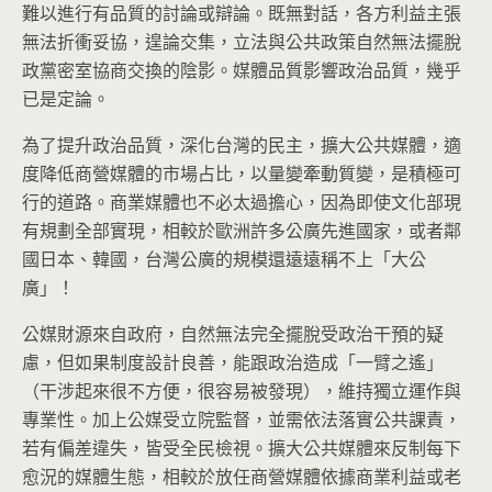
難以進行有品質的討論或辯論。既無對話，各方利益主張
無法折衝妥協，遑論交集，立法與公共政策自然無法擺脫
政黨密室協商交換的陰影。媒體品質影響政治品質，幾乎
已是定論。
為了提升政治品質，深化台灣的民主，擴大公共媒體，適
度降低商營媒體的市場占比，以量變牽動質變，是積極可
行的道路。商業媒體也不必太過擔心，因為即使文化部現
有規劃全部實現，相較於歐洲許多公廣先進國家，或者鄰
國日本、韓國，台灣公廣的規模還遠遠稱不上「大公
廣」！
公媒財源來自政府，自然無法完全擺脫受政治干預的疑
慮，但如果制度設計良善，能跟政治造成「一臂之遙」
（干涉起來很不方便，很容易被發現），維持獨立運作與
專業性。加上公媒受立院監督，並需依法落實公共課責，
若有偏差違失，皆受全民檢視。擴大公共媒體來反制每下
愈況的媒體生態，相較於放任商營媒體依據商業利益或老