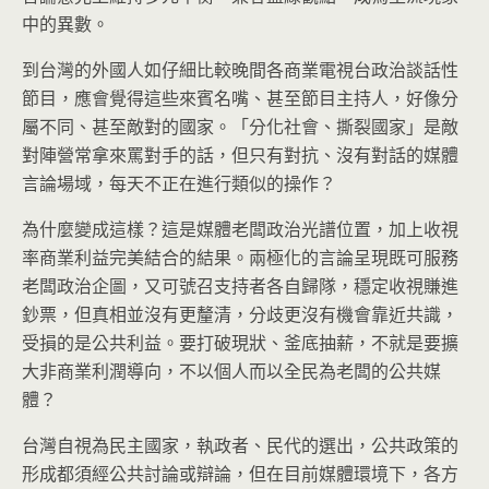
中的異數。
到台灣的外國人如仔細比較晚間各商業電視台政治談話性
節目，應會覺得這些來賓名嘴、甚至節目主持人，好像分
屬不同、甚至敵對的國家。「分化社會、撕裂國家」是敵
對陣營常拿來罵對手的話，但只有對抗、沒有對話的媒體
言論場域，每天不正在進行類似的操作？
為什麼變成這樣？這是媒體老闆政治光譜位置，加上收視
率商業利益完美結合的結果。兩極化的言論呈現既可服務
老闆政治企圖，又可號召支持者各自歸隊，穩定收視賺進
鈔票，但真相並沒有更釐清，分歧更沒有機會靠近共識，
受損的是公共利益。要打破現狀、釜底抽薪，不就是要擴
大非商業利潤導向，不以個人而以全民為老闆的公共媒
體？
台灣自視為民主國家，執政者、民代的選出，公共政策的
形成都須經公共討論或辯論，但在目前媒體環境下，各方