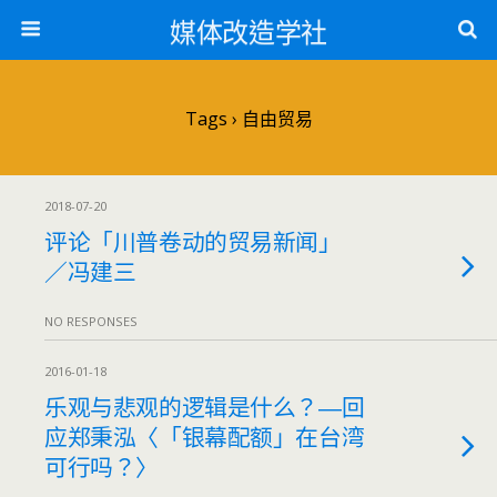
媒体改造学社
Tags › 自由贸易
2018-07-20
评论「川普卷动的贸易新闻」
／冯建三
NO RESPONSES
2016-01-18
乐观与悲观的逻辑是什么？―回
应郑秉泓〈「银幕配额」在台湾
可行吗？〉