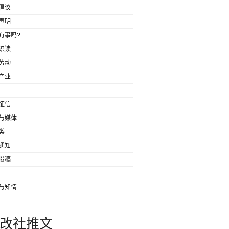
倡议
声明
有事吗?
识读
劳动
产业
征信
与媒体
类
通知
投稿
与知情
改社推文