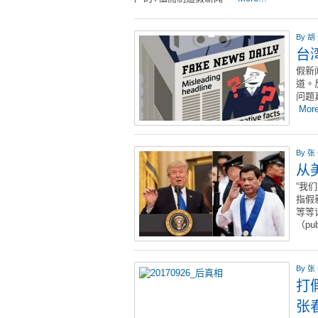
By
胡
台
假新
道。
问题
More
By
张
从
“我
指假
等等
（pub
By
张
打
张