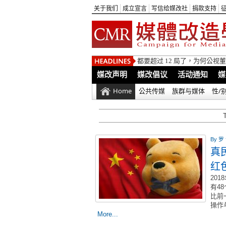
关于我们
成立宣言
写信给媒改社
捐款支持
都要超过 12 局了，为何公
媒改声明
媒改倡议
活动通知
媒
Home
公共传媒
族群与媒体
性/
By
罗
真
红
20
有4
比前
操作
More...