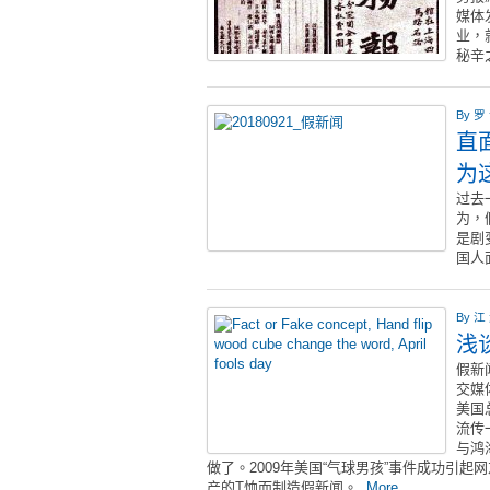
媒体
业，
秘辛
By
罗
直
为
过去
为，
是剧
国人
By
江
浅
假新
交媒
美国
流传
与鸿
做了。2009年美国“气球男孩”事件成功引
产的T恤而制造假新闻。
More...