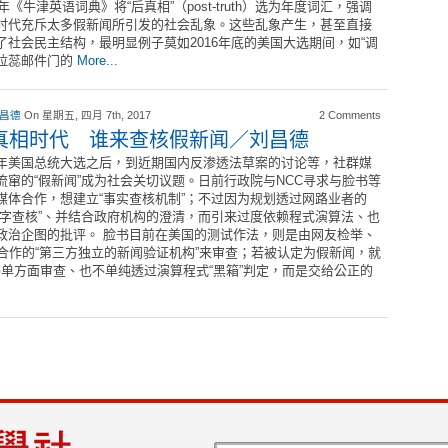
6年《牛津英语词典》将“后真相”（post-truth）选为年度词汇，强调
时代充斥太多假新闻所引发的社会乱象。这些乱象产生，甚至直接
了社会民主结构，最明显例子莫如2016年底的美国大选期间，如“调
拉蕊邮件门的
More...
 昌德
On 星期五, 四月 7th, 2017
2 Comments
真相时代 谁来查核假新闻／刘昌德
年美国总统大选之后，到近期国内反渗透法草案的讨论等，社群媒
流窜的“假新闻”成为社会关切议题。日前行政院与NCC寻求与脸书等
媒体合作，想建立“事实查核机制”；不过因为规划透过网路业者的
键字查核”、并结合政府机构的澄清，而引来过度依赖程式演算法、也
政治企图的批评。 脸书目前在美国的测试作法，则是由网友检举、
合作的“第三方独立的新闻验证机构”来审查；若被认定为假新闻，就
单方面审查、也不单纯透过演算程式“黑箱”判定，而是交给公正的