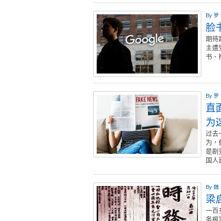
By
罗
脸
期待
主遭
书、
By
罗
直
为
过去
为，
是剧
国人
By
魏
梁
一百
务报