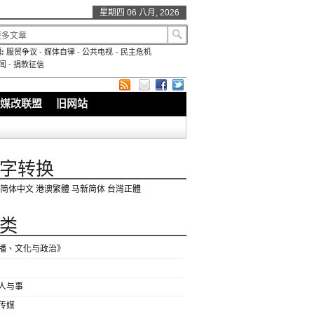
星期四 06 八月, 2026
:
服贸争议
-
媒体自律
-
公共电视
-
民主危机
闻
-
捐款征信
媒改联盟
旧网站
字转换
简体中文
港澳繁體
马新简体
台灣正體
类
播、文化与政治》
人与事
传媒