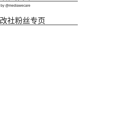
 by @mediawecare
改社粉丝专页