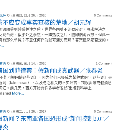
 元辉
On 星期四, 四月 26th, 2018
0 Comments
湾不应变成事实查核的荒地／胡元辉
闻课题受到普遍关注之后，世界各国莫不卯劲应对，寻求解决之
反观台湾，似乎处之泰然，一阵热议之后，随即烟消云散。但此一
真有那么单纯？不靠任何作为就可迎刃而解？答案显然是否定的。
...
 春炎
On 星期三, 三月 14th, 2018
1 Comment
美国到菲律宾：假新闻成真武器／张春炎
们不能回避回避这些词汇，因为他们已经成为某种武器”，这些词汇是
新闻（fake news），以及与之相关的不实谣言、错误资讯或假消息
词汇。前几天，西方开始有许多学者发起“出版到科学上
lished
More...
 春炎
On 星期二, 九月 26th, 2017
0 Comments
假新闻？东南亚各国恐形成“新闻控制2.0”／
春炎