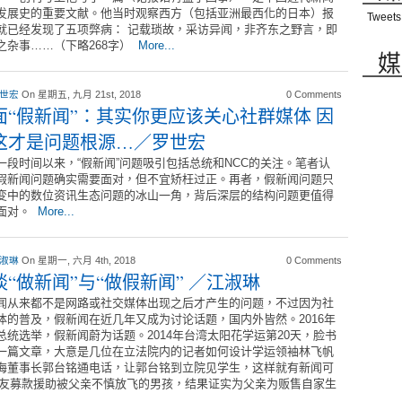
发展史的重要文献。他当时观察西方（包括亚洲最西化的日本）报
Tweets
就已经发现了五项弊病： 记载琐故，采访异闻，非齐东之野言，即
之杂事……（下略268字）
More...
媒
 世宏
On 星期五, 九月 21st, 2018
0 Comments
面“假新闻”：其实你更应该关心社群媒体 因
这才是问题根源…／罗世宏
一段时间以来，“假新闻”问题吸引包括总统和NCC的关注。笔者认
假新闻问题确实需要面对，但不宜矫枉过正。再者，假新闻问题只
变中的数位资讯生态问题的冰山一角，背后深层的结构问题更值得
面对。
More...
 淑琳
On 星期一, 六月 4th, 2018
0 Comments
谈“做新闻”与“做假新闻” ／江淑琳
闻从来都不是网路或社交媒体出现之后才产生的问题，不过因为社
体的普及，假新闻在近几年又成为讨论话题，国内外皆然。2016年
总统选举，假新闻蔚为话题。2014年台湾太阳花学运第20天，脸书
一篇文章，大意是几位在立法院内的记者如何设计学运领袖林飞帆
海董事长郭台铭通电话，让郭台铭到立院见学生，这样就有新闻可
起网友募款援助被父亲不慎放飞的男孩，结果证实为父亲为贩售自家生