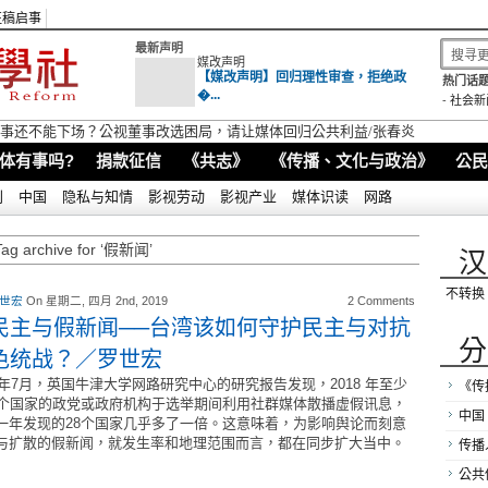
征稿启事
最新声明
媒改声明
【媒改声明】回归理性审查，拒绝政
热门话题
�...
-
社会新
视董事还不能下场？公视董事改选困局，请让媒体回归公共利益/张春炎
体有事吗?
捐款征信
《共志》
《传播、文化与政治》
公民
别
中国
隐私与知情
影视劳动
影视产业
媒体识读
网路
Tag archive for ‘假新闻’
汉
不转换
 世宏
On 星期二, 四月 2nd, 2019
2 Comments
民主与假新闻──台湾该如何守护民主与对抗
分
色统战？／罗世宏
18年7月，英国牛津大学网路研究中心的研究报告发现，2018 年至少
《传
8个国家的政党或政府机构于选举期间利用社群媒体散播虚假讯息，
中国
一年发现的28个国家几乎多了一倍。这意味着，为影响舆论而刻意
与扩散的假新闻，就发生率和地理范围而言，都在同步扩大当中。
传播
公共