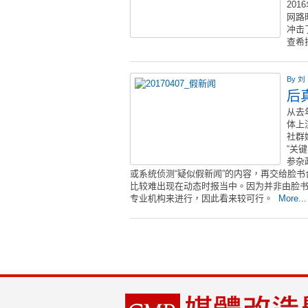
201
网路
冲击
查希
By
刘
后
从去
体上
社群
“关
参杂
或系统侦测“疑似假新闻”的内容，再交给脸书
比较难出现在动态时报当中。因为并非由脸书
专业机构来进行，因此看来较可行。
More...