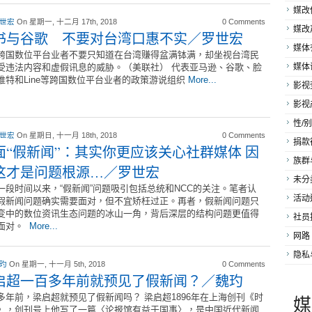
媒改
 世宏
On 星期一, 十二月 17th, 2018
0 Comments
媒改
书与谷歌 不要对台湾口惠不实／罗世宏
媒体
跨国数位平台业者不要只知道在台湾赚得盆满钵满，却坐视台湾民
受违法内容和虚假讯息的威胁。（美联社） 代表亚马逊、谷歌、脸
媒体
推特和Line等跨国数位平台业者的政策游说组织
More...
影视
影视
性/别
 世宏
On 星期日, 十一月 18th, 2018
0 Comments
捐款
面“假新闻”：其实你更应该关心社群媒体 因
族群
这才是问题根源…／罗世宏
未分
一段时间以来，“假新闻”问题吸引包括总统和NCC的关注。笔者认
活动
假新闻问题确实需要面对，但不宜矫枉过正。再者，假新闻问题只
变中的数位资讯生态问题的冰山一角，背后深层的结构问题更值得
社员
面对。
More...
网路
隐私
 玓
On 星期一, 十一月 5th, 2018
0 Comments
启超一百多年前就预见了假新闻？／魏玓
多年前，梁启超就预见了假新闻吗？ 梁启超1896年在上海创刊《时
媒
》，创刊号上他写了一篇〈论报馆有益于国事〉，是中国近代新闻