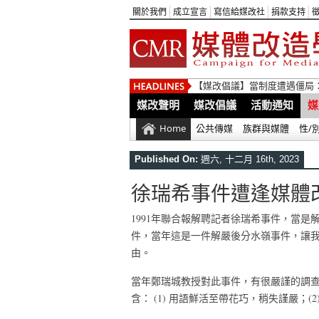
關於我們
成立宣言
寫信給媒改社
捐款支持
【媒改倡議】當制度遭遇僵局
媒改聲明
媒改倡議
活動通知
媒
Home
公共傳媒
族群與媒體
性/
Published On:
週六, 十二月 16th, 2023
徐瑞希事件遭逢媒體
1991年聯合報解聘記者徐瑞希事件，當
件，當年這是一件解嚴後分水嶺事件，讓
由。
當年鄭瑞城教授對此事件，有很嚴謹的調
含： (1) 用語鮮活至帶花巧，稍失謹嚴；(