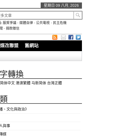
星期日 09 八月, 2026
:
服貿爭議
-
媒體自律
-
公共電視
-
民主危機
聞
-
捐款徵信
媒改聯盟
舊網站
字轉換
简体中文
港澳繁體
马新简体
台灣正體
類
播、文化與政治》
人與事
傳媒