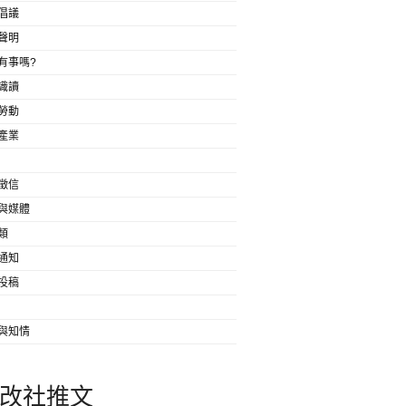
倡議
聲明
有事嗎?
識讀
勞動
產業
徵信
與媒體
類
通知
投稿
與知情
改社推文