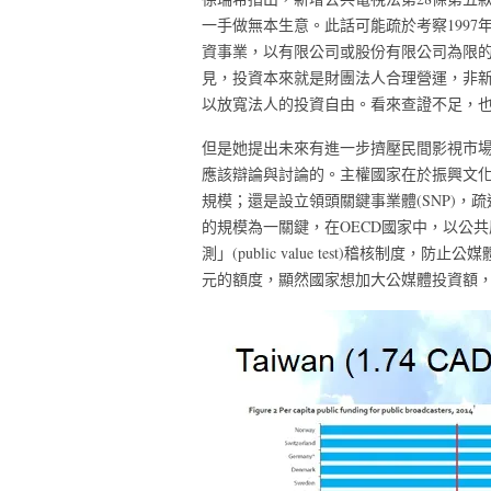
一手做無本生意。此話可能疏於考察199
資事業，以有限公司或股份有限公司為限
見，投資本來就是財團法人合理營運，非新
以放寬法人的投資自由。看來查證不足，
但是她提出未來有進一步擠壓民間影視市
應該辯論與討論的。主權國家在於振興文
規模；還是設立領頭關鍵事業體(SNP)
的規模為一關鍵，在OECD國家中，以公
測」(public value test)稽核制
元的額度，顯然國家想加大公媒體投資額