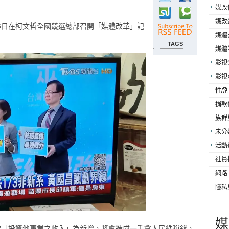
媒改
媒改
13日在柯文哲全國競選總部召開「媒體改革」記
媒體
。
TAGS
媒體
影視
影視
性/別
捐款
族群
未分
活動
社員
網路
隱私
媒
款「投資他事業之收入」為新增，將會造成一手拿人民納稅錢，