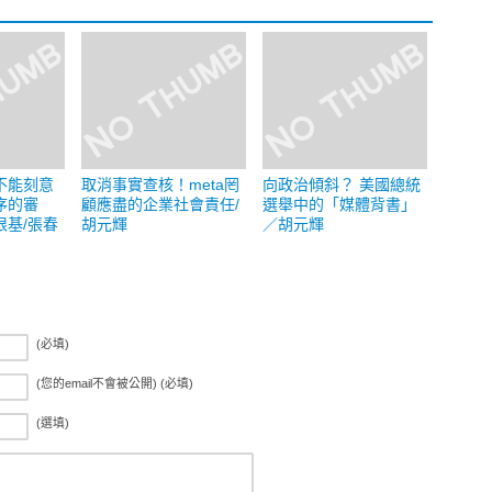
不能刻意
取消事實查核！meta罔
向政治傾斜？ 美國總統
序的審
顧應盡的企業社會責任/
選舉中的「媒體背書」
根基/張春
胡元輝
／胡元輝
(必填)
(您的email不會被公開) (必填)
(選填)