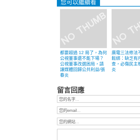
您可以繼續看
都要超過 12 局了，為何
廣電三法修法
公視董事還不能下場？
鬆綁：缺乏有
公視董事改選困局，請
查，必傷民主
讓媒體回歸公共利益/張
炎
春炎
留言回應