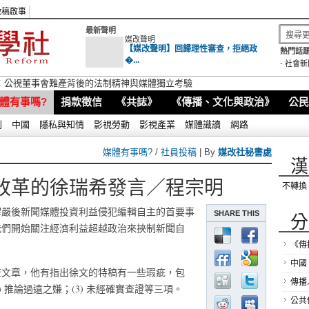
徵稿啟事
最新聲明
媒改聲明
【媒改聲明】回歸理性審查，拒絕政
熱門話題
�...
-
社會新
：公視董事會難產背後的法制精神與媒體獨立考驗
體有事嗎?
捐款徵信
《共誌》
《傳播、文化與政治》
公民
別
中國
隱私與知情
影視勞動
影視產業
媒體識讀
網路
媒體有事嗎?
/
社員投稿
| By
媒改社秘書處
漢
改革的徐瑞希發言／程宗明
不轉換
是解嚴後新聞媒體投資利益侵犯編輯自主的首要事
SHARE THIS
分
我們開始關注經濟利益超越政治來挾制新聞自
《傳
中國
查文章，他有指出徐文的特稿有一些瑕疵，包
傳播
2) 推論過遠之嫌；(3) 未經確實查證等三項。
公共