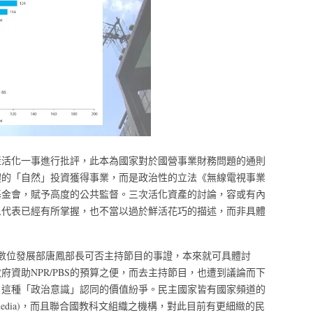
產活化一事進行批評，此本為國家對於國營事業財務問題的通則
體的「自然」投資獲得事業，而是政治性的立法《無線電視事業
基金會，賦予高度的公共監督。三次活化資產的討論，容或有內
人代表已經有所掌握，也不當以過於鮮活花巧的描述，而非具體
其中數位發展部唐鳳部長可否主持節目的事證，本來就可具體討
資助NPR/PBS的預算之便，而去主持節目，也遭到議論而下
」這種「政治意識」認同的價值紛爭。民主國家皆有國家頻道的
state media)，而且聯合國教科文組織之機構，對此目前有更細緻的民