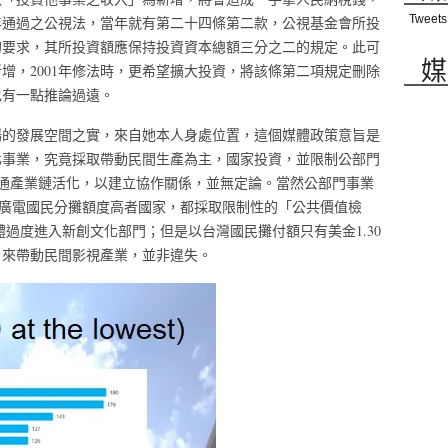
Tweets
7年通過之公視法，當年就有第二十四條第二款，公視基金會所投
的要求，其所投資額應保持投資資本總額三分之二的規定。此可
媒
增，2001年修法時，更希望擴大投資，將該條第二項規定刪除
也有一點推論過遠。
場的發展空間之實，來自她本人身處位置，這個媒體政策意旨是
化事業，究竟採取帶動民間生產為主，國家投資，並限制公部門
，疏通產業鏈活化，以建立協作關係，並無定論。當然公部門事業
共廣電國民分攤額度高者國家，都採取限制性的「公共價值檢
度，防止公媒體過度進入新創文化部門；但是以台灣國民攤付額只有美金1.30
，來帶動民間影視產業，並非違失。