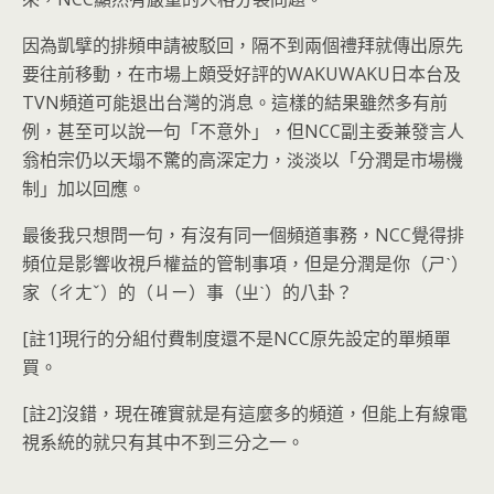
因為凱擘的排頻申請被駁回，隔不到兩個禮拜就傳出原先
要往前移動，在市場上頗受好評的WAKUWAKU日本台及
TVN頻道可能退出台灣的消息。這樣的結果雖然多有前
例，甚至可以說一句「不意外」，但NCC副主委兼發言人
翁柏宗仍以天塌不驚的高深定力，淡淡以「分潤是市場機
制」加以回應。
最後我只想問一句，有沒有同一個頻道事務，NCC覺得排
頻位是影響收視戶權益的管制事項，但是分潤是你（ㄕˋ）
家（ㄔㄤˇ）的（ㄐㄧ）事（ㄓˋ）的八卦？
[註1]現行的分組付費制度還不是NCC原先設定的單頻單
買。
[註2]沒錯，現在確實就是有這麼多的頻道，但能上有線電
視系統的就只有其中不到三分之一。