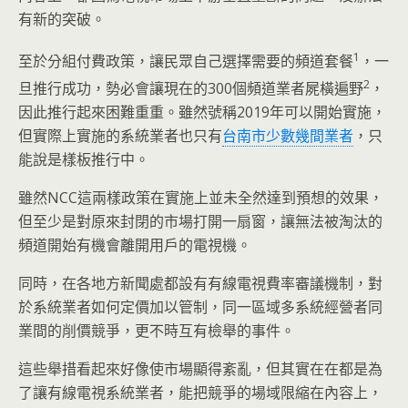
有新的突破。
1
至於分組付費政策，讓民眾自己選擇需要的頻道套餐
，一
2
旦推行成功，勢必會讓現在的300個頻道業者屍橫遍野
，
因此推行起來困難重重。雖然號稱2019年可以開始實施，
但實際上實施的系統業者也只有
台南市少數幾間業者
，只
能說是樣板推行中。
雖然NCC這兩樣政策在實施上並未全然達到預想的效果，
但至少是對原來封閉的市場打開一扇窗，讓無法被淘汰的
頻道開始有機會離開用戶的電視機。
同時，在各地方新聞處都設有有線電視費率審議機制，對
於系統業者如何定價加以管制，同一區域多系統經營者同
業間的削價競爭，更不時互有檢舉的事件。
這些舉措看起來好像使市場顯得紊亂，但其實在在都是為
了讓有線電視系統業者，能把競爭的場域限縮在內容上，