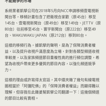
不能競爭的市場
系統業者凱擘公司在2018年5月向NCC申請移頻壹電視新
聞台等，移頻計畫包含了把衞視合家歡（原45台）移至
145台、壹電視新聞台（原49台）移至149台、JETTV（原
80台）往前移至45台、寰宇新聞台（原222台）移至49
台、WAKUWAKU JAPAN（原212台）移到80台。
這樣的移頻行為，據凱擘的聲明，是為了保障消費者權
益，以及提升收視戶滿意度為立場，針對各類型頻道收視
率較差，以及家族頻道節目重複性高的進行頻位調整，希
望為收視戶帶來更多優質的節目內容，以強化頻道競爭
力。
這樣的理由或許寫得太官話，其中還夾雜了幾句有線電視
圈相當於「阿彌陀佛」的「保障消費者權益」而顯得難以
理解，但容我在此雞婆幫凱擘公司翻譯一下：這幾個頻道
的節目比較有賣相。