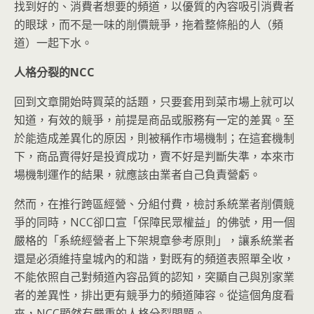
找到好的、消費者想要的頻道，以優質的內容吸引消費者
的眼球，而不是一味的削價競爭，拖着整條船的人（頻
道）一起下水。
人格分裂的NCC
回到文章開始時買菜的話題，只要套用到菜市場上就可以
知道，有效的競爭，前提是商品或服務有一定的差異。至
於能造成差異化的原因，則被稱作市場機制；在這套機制
下，商品賣得好是投資成功，賣不好是判斷失準，本來市
場機制運作的結果，就應該由業者自己負責營虧。
然而，在推行跨區經營、分組付費，檢討系統業者削價競
爭的同時，NCC卻口宣「保障民眾權益」的佛號，用一個
嚴格的「系統經營者上下架規章參考原則」，讓系統業者
還是必須維持皇城內的和諧，對既有的頻道表照單全收，
不能依照自己對頻道內容品質的認知，突顯自己與別家業
者的差異性，排出更有競爭力的頻道陣容。從這個角度看
來，NCC顯然有嚴重的人格分裂問題。