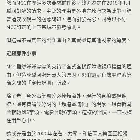
然而NCC在歷經多次要求補件後，終究還是在2019年1月
駁回凱擘的請求。主要的理由是各地方政府認為此舉可能
會造成收視戶的適應問題，進而引發民怨，同時也不符
NCC訂定的上下架規章參考原則。
但這是不是真正的否准理由？其實還有其他觀察的角度。
定頻那件小事
NCC雖然洋洋灑灑的交待了各式各樣保障收視戶權益的理
由，但造成駁回處分最大的原因，恐怕還是有線電視系統
商之間的「定頻規則」所致。
除了老三台公廣集團等必載頻道外，現行的有線電視系
統，還有着渭涇分明的「頻道區塊化」的現象。想看新聞
台就轉到5字頭、電影台轉6字頭，這樣的習慣，一直根植
在用戶心中。
這或許是由於2000年左右，力霸、和信兩大集團互相競