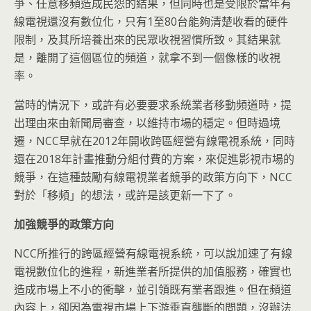
爭、任意移頻造成民怨的結果，但同時也是受限於當年有
線電視還沒有數位化，只有1至80台能夠清楚收看的硬件
限制，及其所培養出來的民眾收視習慣所致。其結果就
是，離開了這個區位的頻道，就拿不到一個像樣的收視
率。
當時的情況下，或許有必要要求系統業者移動頻道時，提
出理由來由新聞局審查，以維持市場的穩定。但時過境
遷，NCC早就在2012年開收跨區經營有線電視系統，同時
還在2018年計畫推動分組付費的方案，來促進影視市場的
競爭，在這種鼓勵有線電視業者競爭的政策方向下，NCC
對於「移頻」的想法，或許是該更新一下了。
加強競爭的政策方向
NCC所推行的跨區經營有線電視系統，可以說加速了有線
電視數位化的進程，新進業者所提供的加值服務，確實也
造成市場上不小的衝擊，並引領既有業者跟進。但在頻道
內容上，卻因為電視市場上下游垂直壟斷的問題，沒辦法