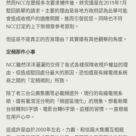
然而NCC在歷經多次要求補件後，終究還是在2019年1月
駁回凱擘的請求。主要的理由是各地方政府認為此舉可能
會造成收視戶的適應問題，進而引發民怨，同時也不符
NCC訂定的上下架規章參考原則。
但這是不是真正的否准理由？其實還有其他觀察的角度。
定頻那件小事
NCC雖然洋洋灑灑的交待了各式各樣保障收視戶權益的理
由，但造成駁回處分最大的原因，恐怕還是有線電視系統
商之間的「定頻規則」所致。
除了老三台公廣集團等必載頻道外，現行的有線電視系
統，還有著渭涇分明的「頻道區塊化」的現象。想看新聞
台就轉到5字頭、電影台轉6字頭，這樣的習慣，一直根植
在用戶心中。
這或許是由於2000年左右，力霸、和信兩大集團互相競