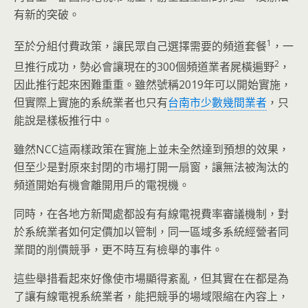
有新的突破。
1
至於分組付費政策，讓民眾自己選擇需要的頻道套餐
，一
2
旦推行成功，勢必會讓現在的300個頻道業者屍橫遍野
，
因此推行起來困難重重。雖然號稱2019年可以開始實施，
但實際上實施的系統業者也只有
台南市少數幾間業者
，只
能說是樣板推行中。
雖然NCC這兩樣政策在實施上並未全然達到預想的效果，
但至少是對原來封閉的市場打開一扇窗，讓無法被淘汰的
頻道開始有機會離開用戶的電視機。
同時，在各地方新聞處都設有有線電視費率審議機制，對
於系統業者如何定價加以管制，同一區域多系統經營者同
業間的削價競爭，更不時互有檢舉的事件。
這些舉措看起來好像使市場顯得紊亂，但其實在在都是為
了讓有線電視系統業者，能把競爭的場域限縮在內容上，