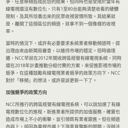
爭、任意移頻造成民怨的結果，但同時也是受限於當年有
線電視還沒有數位化，只有1至80台能夠清楚收看的硬體
限制，及其所培養出來的民眾收視習慣所致。其結果就
是，離開了這個區位的頻道，就拿不到一個像樣的收視
率。
當時的情況下，或許有必要要求系統業者移動頻道時，提
出理由來由新聞局審查，以維持市場的穩定。但時過境
遷，NCC早就在2012年開收跨區經營有線電視系統，同時
還在2018年計畫推動分組付費的方案，來促進影視市場的
競爭，在這種鼓勵有線電視業者競爭的政策方向下，NCC
對於「移頻」的想法，或許是該更新一下了。
加強競爭的政策方向
NCC所推行的跨區經營有線電視系統，可以說加速了有線
電視數位化的進程，新進業者所提供的加值服務，確實也
造成市場上不小的衝擊，並引領既有業者跟進。但在頻道
內容上，卻因為電視市場上下游垂直壟斷的問題，沒辦法