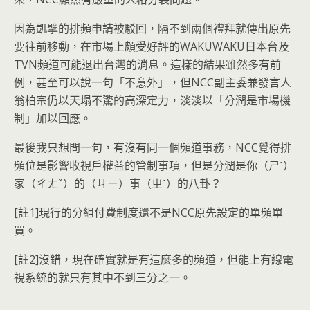
因為凱擘的排頻申請被駁回，隔不到兩個禮拜就傳出原先
要往前移動，在市場上頗受好評的WAKUWAKU日本台及
TVN頻道可能退出台灣的消息。這樣的結果雖然多有前
例，甚至可以說一句「不意外」，但NCC副主委兼發言人
翁柏宗仍以天塌不驚的高深定力，淡淡以「分潤是市場機
制」加以回應。
最後我只想問一句，有沒有同一個頻道事務，NCC覺得排
頻位是影響收視戶權益的管制事項，但是分潤是你（ㄕˋ）
家（ㄔㄤˇ）的（ㄐㄧ）事（ㄓˋ）的八卦？
[註1]現行的分組付費制度還不是NCC原先設定的單頻單
買。
[註2]沒錯，現在確實就是有這麼多的頻道，但能上有線電
視系統的就只有其中不到三分之一。