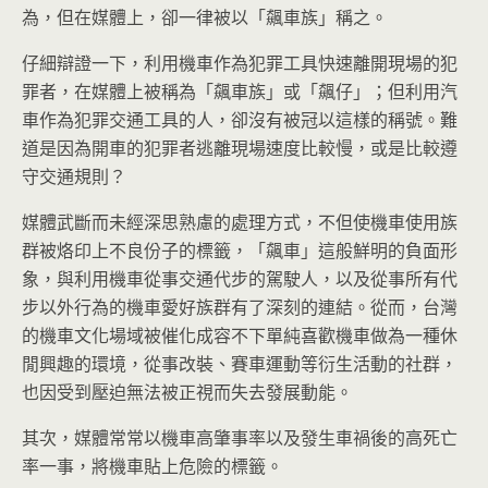
為，但在媒體上，卻一律被以「飆車族」稱之。
仔細辯證一下，利用機車作為犯罪工具快速離開現場的犯
罪者，在媒體上被稱為「飆車族」或「飆仔」；但利用汽
車作為犯罪交通工具的人，卻沒有被冠以這樣的稱號。難
道是因為開車的犯罪者逃離現場速度比較慢，或是比較遵
守交通規則？
媒體武斷而未經深思熟慮的處理方式，不但使機車使用族
群被烙印上不良份子的標籤，「飆車」這般鮮明的負面形
象，與利用機車從事交通代步的駕駛人，以及從事所有代
步以外行為的機車愛好族群有了深刻的連結。從而，台灣
的機車文化場域被催化成容不下單純喜歡機車做為一種休
閒興趣的環境，從事改裝、賽車運動等衍生活動的社群，
也因受到壓迫無法被正視而失去發展動能。
其次，媒體常常以機車高肇事率以及發生車禍後的高死亡
率一事，將機車貼上危險的標籤。