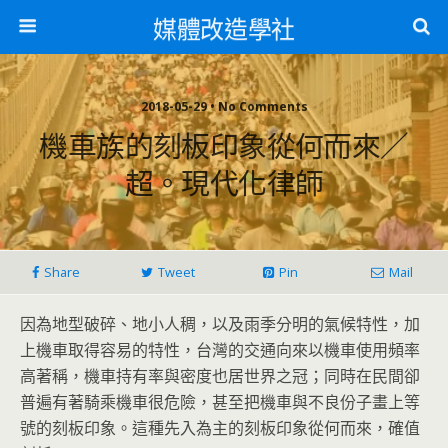
媒體改造學社
2018-05-29 • No Comments
機車族的刻板印象從何而來／
超。現代化律師
Share
Tweet
Pin
Mail
因為地型破碎、地小人稠，以及雨季分明的氣候特性，加
上機車取得容易的特性，台灣的交通向來以機車使用頻率
高著稱，機車持有率與密度也居世界之冠；同時在民間卻
普遍有著騎乘機車很危險，甚至把機車與不良份子畫上等
號的刻板印象。這種先入為主的刻板印象從何而來，確值