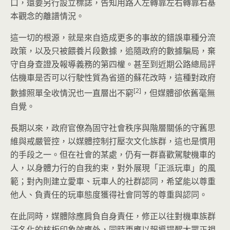
口，還要另行設立標誌，告知用路人左轉靠左右轉靠右基
本觀念的離譜情況。
這一切的根源，就是來自造成更多的事故的錯誤車種分流
政策，以及只被餵養片段數據，追隨政府的數據騙局，棄
守自身查證及報導義務的第四權。甚至到近期公路總局評
估機車是否可以行駛性質為省道的蘇花改時，這種對政府
[2]
數據照單全收情況也一直層出不窮
，但媒體卻依舊毫無
自覺。
長期以來，政府官僚為固守社會秩序與階層關係的守舊思
維與戒嚴管控，以媒體控制打壓次文化族群，這也是慣用
的手段之一。但在社會的某處，仍有一群喜歡駕駛機車的
人，以身體力行的自我約束，對外展現「正派玩車」的風
範；對內則建立愛車、玩車人的社群認同，希望能以尊重
他人、負責任的玩車態度獲得社會同等的尊重與認同。
在此同時，媒體除應肩負自身責任，修正以往對機車族群
汙名化的核板印象效應外，同時更應以報導提醒大眾正視