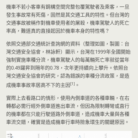
機車不若小客車有鋼構空間完整包覆駕駛者及乘客，一旦
發生事故常有死傷，固然是其交通工具的特性。但台灣的
交通事故被稱作對機車使用者的屠殺，機車駕駛人的死亡
率高，難道真的直接起因於機車本身的特性嗎？
依照交通部交通統計查詢網的資料（整理如圖，製圖：台
灣交通安全協會，林詠軒）顯示，台灣在1999年全國開始
強制實施車種分流，機車駕駛人的每萬輛死亡率就從當年
的0.49躍昇到隔年的0.78，次年更持續向上攀升。依照台
灣交通安全協會的研究，認為錯誤的車種分流政策，是造
[1]
成機車事故率居高不下的主因
。
實際上去看路口的情形，使用內側車道的各種車輛，在右
轉都必需行經外側車道進出車流，但因為限制轉彎或直行
的機車都在只能行駛道路外側車道，造成機車大量與各種
車流交錯，確實是造成機車行車時險象環生的關鍵原因。