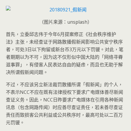
（图片来源：unsplash）
首先，立委邱志伟于今年6月提案修正《社会秩序维护
法》主张，未经查证于网路散播假新闻影响公共安宁秩序
者，可处3日以下拘留或新台币3万元以下罚锾。对此，笔
者期期以为不可，因为这不仅形似中国大陆的「网络寻臖
滋事罪」，有侵害人民表达自由的疑虑，而且也无助于解
决所谓假新闻问题。
不过，不应该另立新法裁罚散播所谓「假新闻」的个人，
不表示NCC不应在既有法律授权下要求广电媒体善尽新闻
查证义务。因此，NCC日昨要求广电媒体在引用各种新闻
讯息（包含网路传闻）时应善尽查证责任，若未善尽查证
责任而致损害公共利益或公共秩序时，最高可处以二百万
元罚锾。