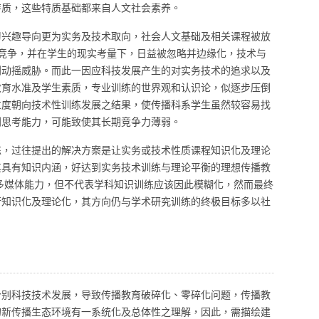
特质，这些特质基础都来自人文社会素养。
习兴趣导向更为实务及技术取向，社会人文基础及相关课程被放
程竞争，并在学生的现实考量下，日益被忽略并边缘化，技术与
到动摇威胁。而此一因应科技发展产生的对实务技术的追求以及
教育水准及学生素质，专业训练的世界观和认识论，似逐步压倒
过度朝向技术性训练发展之结果，使传播科系学生虽然较容易找
判思考能力，可能致使其长期竞争力薄弱。
练，过往提出的解决方案是让实务或技术性质课程知识化及理论
其具有知识内涵，好达到实务技术训练与理论平衡的理想传播教
多媒体能力，但不代表学科知识训练应该因此模糊化，然而最终
行知识化及理论化，其方向仍与学术研究训练的终极目标多以社
个别科技技术发展，导致传播教育破碎化、零碎化问题，传播教
的新传播生态环境有一系统化及总体性之理解，因此，需描绘建