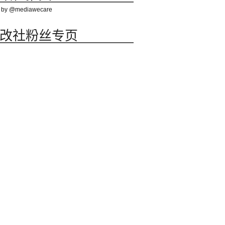
 by @mediawecare
改社粉丝专页