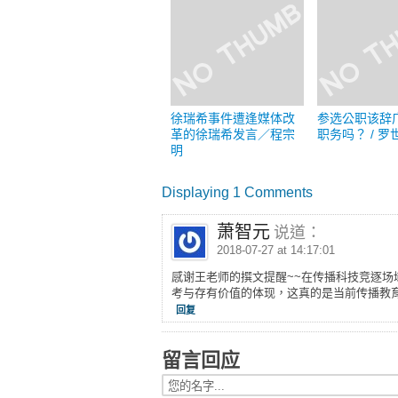
徐瑞希事件遭逢媒体改
参选公职该辞
革的徐瑞希发言／程宗
职务吗？ / 罗
明
Displaying 1 Comments
萧智元
说道：
2018-07-27 at 14:17:01
感谢王老师的撰文提醒~~在传播科技竞逐
考与存有价值的体现，这真的是当前传播教
回复
留言回应