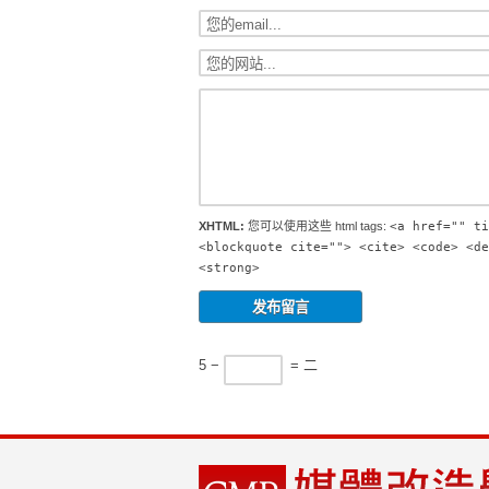
XHTML:
您可以使用这些 html tags:
<a href="" ti
<blockquote cite=""> <cite> <code> <de
<strong>
5 −
= 二