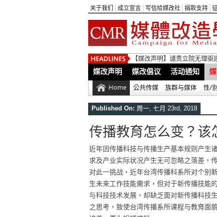
关于我们
成立宣言
写信给媒改社
捐款支持
【媒改声明】谴责立院无理驱
媒改声明
媒改倡议
活动通知
媒
Home
公共传媒
族群与媒体
性/
Published On:
周一, 七月 23rd, 2018
传播教育怎么变？该
近年因传播科技与传播生产基本规则产生
求及产业实际状况产生无可忽略之落差，
对此一挑战，近年台湾传播科系所对个别
生未来工作技能需求，但对于新传播技能
与科技技术发展，却缺乏面对新传播科技
之思考，致使台湾传播系所课程与教育面