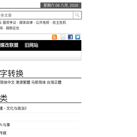
星期六 08 八月, 2026
:
服贸争议
-
媒体自律
-
公共电视
-
民主危机
闻
-
捐款征信
媒改联盟
旧网站
字转换
简体中文
港澳繁體
马新简体
台灣正體
类
播、文化与政治》
人与事
传媒