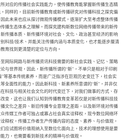
质所对应的传播社会实践能力，使传播教育能掌握新传播生态精
能。同样的，目前新传播教育或新传播研究对传播科技之探究偏
，因此未来也应从探讨微观传播模式，逐渐扩大至考虑整体传播
构传播生态体系之理解。而探究建构新数位网络传播带来的新传
、新传播本质、新传播环境对社会、文化、政治甚至经济的影响
别科技/技术、并能关注传播内涵与本质变化，也才能逐步厘清
播教育找到更清楚的定位与方向。
升至网际网路与新传播资讯科技需要的新社会实践、记忆、策略
论与世界观，因此，新传播所谓的“新”，不单只是相对于印刷
、看”等基本传统素养，而是广泛指涉在巨观历史变迁下，社会实
等全面性的能力。因此新科技、新素养所意谓的“新”，并非仅
指在科技与相关社会文化的时代变迁下，对我们做事的方式、存
体改变，这也让我们认知到传播教育变革若仅是对新传播科技技
传播文化之差异、新旧传播专业意理之差距，以及新环境对传播
大众传媒工作者可独占或寡占社会真实诠释权，现今数位网络环
实诠释权，传播工作者生产传播内容的态度、素养、与价值观，
我们应试图将价值观纳入至数位化面向上，技术的理想使用是要
的能力，也需要看到新技术的精神与价值观。