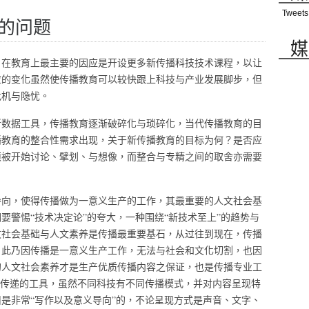
Tweets
的问题
媒
，在教育上最主要的因应是开设更多新传播科技技术课程，以让
应的变化虽然使传播教育可以较快跟上科技与产业发展脚步，但
危机与隐忧。
新数据工具，传播教育逐渐破碎化与琐碎化，当代传播教育的目
播教育的整合性需求出现，关于新传播教育的目标为何？是否应
须被开始讨论、擘划、与想像，而整合与专精之间的取舍亦需要
导向，使得传播做为一意义生产的工作，其最重要的人文社会基
要警惕“技术决定论”的夸大，一种围绕“新技术至上”的趋势与
文社会基础与人文素养是传播最重要基石，从过往到现在，传播
，此乃因传播是一意义生产工作，无法与社会和文化切割，也因
的人文社会素养才是生产优质传播内容之保证，也是传播专业工
容传递的工具，虽然不同科技有不同传播模式，并对内容呈现特
是非常“写作以及意义导向”的，不论呈现方式是声音、文字、