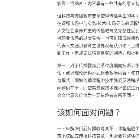
影像、或图片，内容享有一些共有的意义
但科技与传播教育变革使得传播学生的学
在课程市场中与实务/技术/市场导向的课
人文社会素养并重的传播教育之完整性受
对职业市场的过度妥协，也可能降低传播
代表人文通识教育之世界观与认识论。且
到工作，但却无法培育足够的创造力和批
第三，对于传播教育变革过度偏向技术训
化，或以理论建构方式组合教学内容，使
育模式。例如传播课程中技术强调反映跨/
问题仍在于，即使实务或技术课程尝试进
会文化意义价值为主要旨趣者有所不同。
该如何面对问题？
一、应解决目前传播教育变革，课程追逐
育不仅回应传播科技变革，也需要对整体