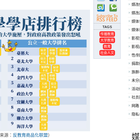
媒改
媒改
媒体
TAGS
媒体
传播教育
影视
大学教育
教育
影视
社会人文
性/别
捐款
族群
未分
活动
社员
网路
隐私
媒
：
反教育商品化联盟
）