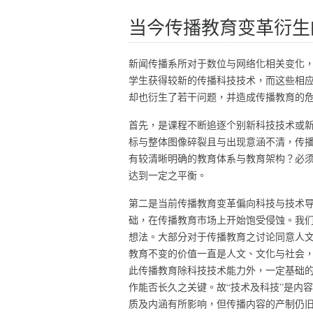
当今传播教育变革衍生
新闻传播系所对于数位与网络化相关变化
学生获得较新的传播科技技术，而这些相
却也衍生了若干问题，并造成传播教育的
首先，是课程不断追逐个别新科技技术或
标与整体图像碎裂且与出现意涵不清，传
有较清晰明确的教育体系与教育架构？必
达到一定之平衡。
第二是当前传播教育变革偏向科技与技术
础，在传播教育市场上开始饱受侵蚀。我们
想法。大部分对于传播教育之讨论同意人
教育不变的价值一直是人文、文化与社会
此传播教育除科技技术能力外，一定基础
作能否长久之关键。故“技术及科技”是内
质及内涵有所影响，但传播内容的产制仍旧