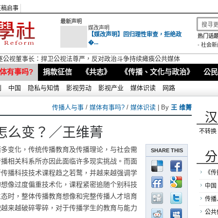
征稿启事
最新声明
媒改声明
【媒改声明】回归理性审查，拒绝政
热门话题
�...
-
社会新
逐公视董事长：捍卫公视法尊严，反对政治斗争持续瘫痪公共媒体
体有事吗?
捐款征信
《共志》
《传播、文化与政治》
公民
别
中国
隐私与知情
影视劳动
影视产业
媒体识读
网路
传播人与事
/
媒体有事吗?
/
媒体识读
| By
王 维菁
汉
怎么变？／王维菁
不转换
诸多变化，传统传播教育及传播理论，与社会需
SHARE THIS
分
传播相关科系所亦因此面临许多现实挑战。而面
新传播科技技术课程趋之若鹜，并越来越强调学
《传
的想像过度偏重技术化，课程紧密追随个别科技
中国
生态时，整体传播教育想像和完整传播人才培育
传播
貌越来越破碎零碎，对于传播学生的教育与能力
公共