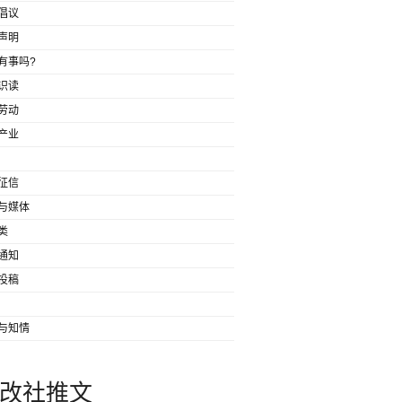
倡议
声明
有事吗?
识读
劳动
产业
征信
与媒体
类
通知
投稿
与知情
改社推文