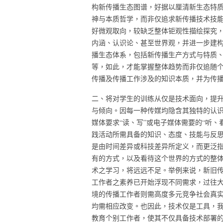
构新传播生态图谱，好据以厘清新生态特
神与本质哲学，而非仅追求新传播技术技
好微观取向，较缺乏整体钜观性描绘探究
内涵、认识论、甚至世界观，并进一步建
播生态体系，包括新传播生产方式与特质
等，如此，才能掌握整体趋势而非仅追随个
传播及传播工作涉及的知识本质，并为传
二、将对学生的训练从仅是技术面向，提
与倾向。因每一种传媒均隐含其独特的认识
媒体要求“读、写”或电子媒体需要的“听
践活动所需具备的知识、态度、技能与反思
是由时间差异或科技差异所定义，而更泛
有的方式，以及看待这个世界的方式的整
术之学习，将远远不足。举例来说，新旧
工作者之素养已开始浮现不同需求，过往
境的传播工作者则需高度多元竞争社会真
均需相应改变。也因此，技术仅是工具，
教育个别工作者，使其不仅具备技术部署