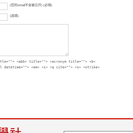
(您的email不会被公开) (必填)
(选填)
tle=""> <abbr title=""> <acronym title=""> <b>
l datetime=""> <em> <i> <q cite=""> <s> <strike>