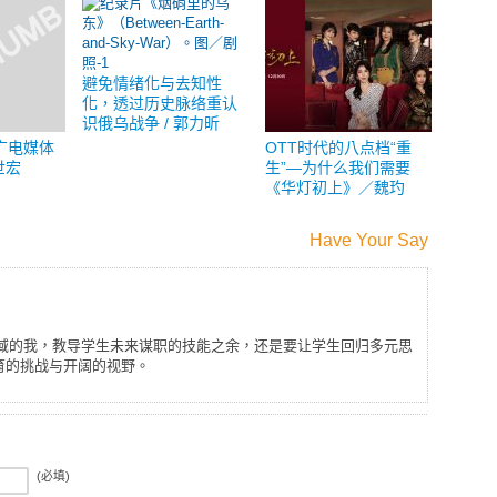
避免情绪化与去知性
化，透过历史脉络重认
识俄乌战争 / 郭力昕
广电媒体
OTT时代的八点档“重
世宏
生”—为什么我们需要
《华灯初上》／魏玓
Have Your Say
场域的我，教导学生未来谋职的技能之余，还是要让学生回归多元思
育的挑战与开阔的视野。
(必填)