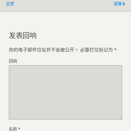
志贤
淑琳
发表回响
你的电子邮件位址并不会被公开。
必要栏位标记为
*
回响
名称
*