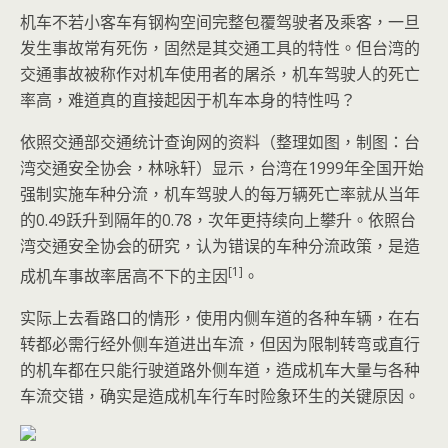
机车不若小客车有钢构空间完整包覆驾驶者及乘客，一旦
发生事故常有死伤，固然是其交通工具的特性。但台湾的
交通事故被称作对机车使用者的屠杀，机车驾驶人的死亡
率高，难道真的直接起因于机车本身的特性吗？
依照交通部交通统计查询网的资料（整理如图，制图：台
湾交通安全协会，林咏轩）显示，台湾在1999年全国开始
强制实施车种分流，机车驾驶人的每万辆死亡率就从当年
的0.49跃升到隔年的0.78，次年更持续向上攀升。依照台
湾交通安全协会的研究，认为错误的车种分流政策，是造
[1]
成机车事故率居高不下的主因
。
实际上去看路口的情形，使用内侧车道的各种车辆，在右
转都必需行经外侧车道进出车流，但因为限制转弯或直行
的机车都在只能行驶道路外侧车道，造成机车大量与各种
车流交错，确实是造成机车行车时险象环生的关键原因。