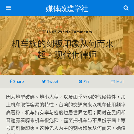
媒体改造学社
2018-05-29 • No Comments
机车族的刻板印象从何而来／
超。现代化律师
Share
Tweet
Pin
Mail
因为地型破碎、地小人稠，以及雨季分明的气候特性，加
上机车取得容易的特性，台湾的交通向来以机车使用频率
高著称，机车持有率与密度也居世界之冠；同时在民间却
普遍有着骑乘机车很危险，甚至把机车与不良份子画上等
号的刻板印象。这种先入为主的刻板印象从何而来，确值