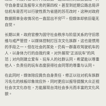
守自身查证及报导义务的第四权。甚至到近期公路总局评
估机车是否可以行驶性质为省道的苏花改时，这种对政府
[2]
数据照单全收情况也一直层出不穷
，但媒体却依旧毫无
自觉。
长期以来，政府官僚为固守社会秩序与阶层关系的守旧思
维与戒严管控，以媒体控制打压次文化族群，这也是惯用
的手段之一。但在社会的某处，仍有一群喜欢驾驶机车的
人，以身体力行的自我约束，对外展现“正派玩车”的风
范；对内则建立爱车、玩车人的社群认同，希望能以尊重
他人、负责任的玩车态度获得社会同等的尊重与认同。
在此同时，媒体除应肩负自身责任，修正以往对机车族群
污名化的核板印象效应外，同时更应以报导提醒大众正视
社会次文化存在，方能展现台湾社会多元而丰富的文化风
貌。