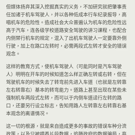
但媒体扬弃其深入挖掘真实的义务，不加研究就把肇事责
任加诸于机车驾驶人，并以各种低成本行车纪录报导，高
唱机车的危险性。造成社会大众普遍认为机车的危险性远
高于汽车，连各级学校道路安全驾驶的讲习课程，也配合
内侧禁行机车的规定，混入了出机车驾驶人一定要靠外侧
行驶，加上在路口左转时，必需两段式左转才安全的错误
观念。
这样的教育方式，使机车驾驶人（可能同时是汽车驾驶
人）明明在开车的时候知道怎么样正确左转或右转，但在
驾驶机车的时候失去了转弯前先进入车道（也就是左转靠
左右转靠右）基本的转弯能力。道路上甚至出现在某些未
强制机车两段式左转，而可以于内侧车道迳行左转的路
口，还要另行设立标志，告知用路人左转靠左右转靠右基
本观念的离谱情况。
这一切的根源，就是来自造成更多的事故的错误车种分流
政策，以及只被喂养片段数据，追随政府的数据骗局，弃