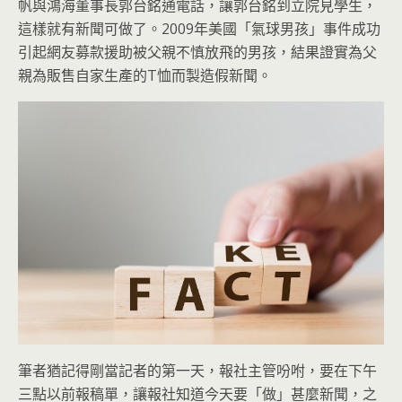
帆與鴻海董事長郭台銘通電話，讓郭台銘到立院見學生，
這樣就有新聞可做了。2009年美國「氣球男孩」事件成功
引起網友募款援助被父親不慎放飛的男孩，結果證實為父
親為販售自家生產的T恤而製造假新聞。
筆者猶記得剛當記者的第一天，報社主管吩咐，要在下午
三點以前報稿單，讓報社知道今天要「做」甚麼新聞，之