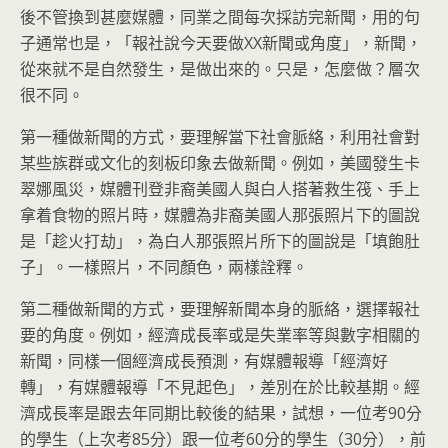
後不管換到甚麼媒體，同業之間每次採訪完新聞，用的句
子通常也是，「報社說今天要做XX新聞或角度」，新聞，
從來就不是自然發生，是做出來的。只是，怎麼做？層次
很不同。
第一種做新聞的方式，要理解當下社會脈絡，利用社會對
某些族群或文化的刻板印象去做新聞。例如，美國發生卡
翠娜風災，媒體刊登非裔美國人與白人搭著救生筏、手上
拿着食物的照片時，媒體為非裔美國人那張照片下的圖說
是「趁火打劫」，為白人那張照片所下的圖說是「填飽肚
子」。一樣照片，不同顏色，兩樣詮釋。
第二種做新聞的方式，要理解新聞本身的脈絡，選擇報社
要的角度。例如，經濟成長率或是失業率等與數字相關的
新聞，同樣一個經濟成長預測，有媒體報導「經濟好
轉」，有媒體報導「不見起色」，差別在於比較基期。經
濟成長率是跟去年同期比較後的結果，試想，一位考90分
的學生（上次考85分）跟一位考60分的學生（30分），前