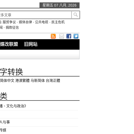
星期五 07 八月, 2026
:
服贸争议
-
媒体自律
-
公共电视
-
民主危机
闻
-
捐款征信
媒改联盟
旧网站
字转换
简体中文
港澳繁體
马新简体
台灣正體
类
播、文化与政治》
人与事
传媒