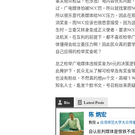
事关观众权益，也涉及广电内容优劣问题
过，广电媒体怕被NCC罚，所以就找掌控
所以很乐意代表媒体给NCC压力，因此在
消奖金，而NCC应该也很愿意接受，因为
生时，立委又转身变成正义使者，要求NC
法机关，在互利的前提下，都不喜欢检举
体懂得会给立委压力啊！因此民众真的要学
自己应得的检举奖金呢？
总之检举广电媒体违规奖金为0元的决策逻
此掩护下，民众无从了解可检举及有奖金等
也没有粉丝，不然真的想po个文，高喊“I W
知名人士，能发个脸书文，号召粉丝来质疑
Bio
Latest Posts
陈 炳宏
教授
at
台湾师范大学大众传
自认批判媒体是恨铁不成