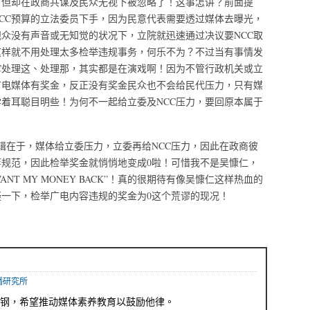
，但却在政商共谋及民众无视下被忽略了！这事怎讲？前面提
NCC预算的立法委员下手，因为民意代表需要透过媒体去曝光，
观众没有声音或无知觉的状况下，立院就迅速通过决议要NCC取
这样就不用处理太多检举违规事务，何乐不为？不过当有事情发
C处理这、处理那，其实都是在演戏啊！因为不管行政机关或立
广电媒体有奖金，反正没有奖金民众也不会给民代压力，只有媒
着耳聪目明些！为何不一起给立委及NCC压力，要回原本属于
辑在于，媒体给立委压力，立委再给NCC压力，因此在政商彼
规范，因此检举奖金就悄悄地变成0啦！可惜我不是吴慷仁，
ANT MY MONEY BACK”！真的很期待有像吴慷仁这样热血的
一下，检举广电内容违规的奖金为0这个荒谬的现况！
播研究所
钢，希望推动媒体素养教育以鼓励他律。