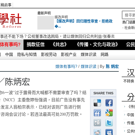
征稿启事
最新声明
媒改声明
【媒改声明】回归理性审查，拒绝政
热门话题
�...
-
社会新
视董事还不能下场？公视董事改选困局，请让媒体回归公共利益/张春炎
体有事吗?
捐款征信
《共志》
《传播、文化与政治》
公民
别
中国
隐私与知情
影视劳动
影视产业
媒体识读
网路
媒体有事吗?
/
媒体识读
| By
陈 炳宏
汉
／陈炳宏
不转换
你6一波”过于露骨而大喊都不需要审查了吗？结
SHARE THIS
分
（NCC）主委詹婷怡强调，目前广告没有事先
会发言人翁柏宗表示，已经对该则广告进行侧
《传
咨询会议讨论，若违法最高可处200万罚款。
中国
传播
公共