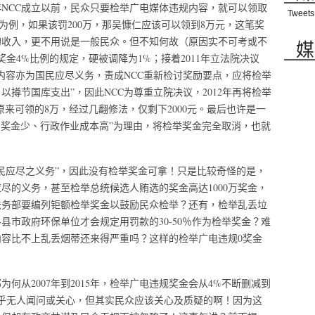
年NCC成立以前，民众只要检举广电媒体违规内容，就可以领取
Tweets
告为例，如果该罚200万，那吴慷仁应该可以领到8万元，这笔奖
的收入，更不用说是一般民众。但不知何故（原因实不可考或不
媒
奖金4%比例的规定，硬被调降为1%；接着2011年立法院决议
内容亦为国民应尽义务，责成NCC重新检讨奖励要点，应将检举
撙节国库支出”，因此NCC为尊重立院决议，2012年再将检举
来可领的8万，经过几翻修法，仅剩下2000元。最后也许是一
件少、奖金少、行政作业成本高”为理由，将检举奖金完全取消，也就
民应尽之义务”，因此没有检举奖金可拿！只是比较奇怪的是，
尽的义务，甚至检举总统候选人贿选的奖金高达1000万奖金，
法务部要编列钜额检举奖金以鼓励民众检举？还有，检举乱丢垃
县市政府环保单位才会规定用罚款的30-50％作为检举奖金？难
容比不上乱丢烟蒂还来得严重吗？这样的检举广电违规0奖金
何从2007年到2015年，检举广电违规奖金会从4%不断删减到
乎无人闻问或关心，但其实民众应该关心及质疑的啊！因为这