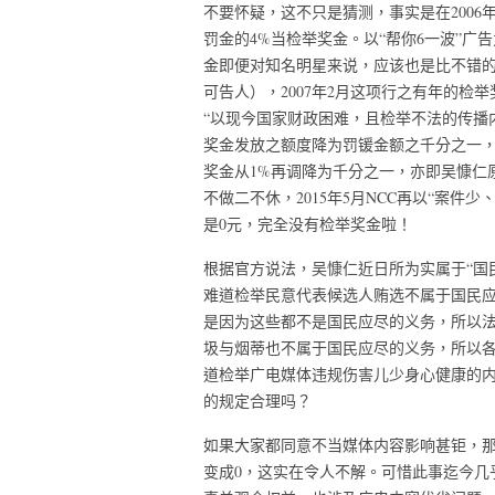
不要怀疑，这不只是猜测，事实是在2006
罚金的4%当检举奖金。以“帮你6一波”广
金即便对知名明星来说，应该也是比不错
可告人），2007年2月这项行之有年的检举
“以现今国家财政困难，且检举不法的传播
奖金发放之额度降为罚锾金额之千分之一，以
奖金从1%再调降为千分之一，亦即吴慷仁原
不做二不休，2015年5月NCC再以“案
是0元，完全没有检举奖金啦！
根据官方说法，吴慷仁近日所为实属于“国
难道检举民意代表候选人贿选不属于国民应
是因为这些都不是国民应尽的义务，所以
圾与烟蒂也不属于国民应尽的义务，所以各
道检举广电媒体违规伤害儿少身心健康的内
的规定合理吗？
如果大家都同意不当媒体内容影响甚钜，那为
变成0，这实在令人不解。可惜此事迄今几