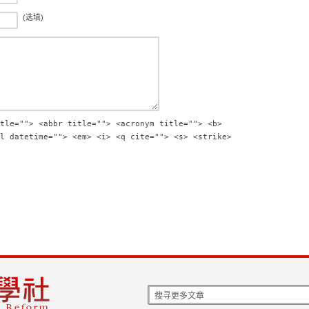
(选填)
tle=""> <abbr title=""> <acronym title=""> <b>
l datetime=""> <em> <i> <q cite=""> <s> <strike>