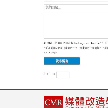
XHTML:
您可以使用这些 html tags:
<a href="" ti
<blockquote cite=""> <cite> <code> <de
<strong>
1 + 二 =