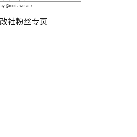
 by @mediawecare
改社粉丝专页