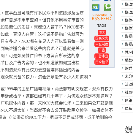
媒改
先，这事凸显可能有许多民众不知道除涉及医疗
媒改
其余广告是不用审查的。但其他不用事先审查的
媒体
TAGS
如吴慷仁的质疑，就都没人管了吗？NCC都不
媒体
NCC
是如此，真没人在管！这样说不是指广告就可为
影视
国民义务
目有多少，NCC哪有充足人力可以监看每一则
审查制度
影视
那到底谁适合来监看这些内容呢？可能就是关心
广告
性/别
众啊！可是如吴慷仁脸书下方留言所表达的意
广告审查
捐款
电节目及广告内容的，也不知道该如何提出检
民众检举
族群
还不知道观众有此权力去监督媒体播出的内容
来，观众就具备的权力，怎会还是没有多少人知道啊？
未分
活动
、或1999年的卫星广播电视法，两法都有明文规定，观众有权力
社员
出申诉或检举，这都已经有几十年了，为何观众还是不知道啊？
网路
广电媒体内容，那一来NCC大概会忙坏，二来如果公开鼓励观
隐私
NCC不想太忙，当然就不会去公开鼓励民众检举，如果媒体不
建议”立法委员给NCC压力，尽量不要罚或轻罚，或干脆删除检
媒