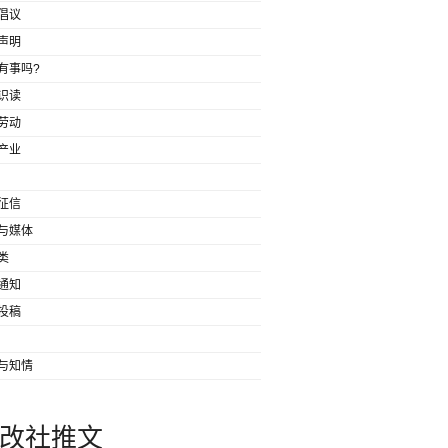
倡议
声明
有事吗?
识读
劳动
产业
征信
与媒体
类
通知
投稿
与知情
改社推文