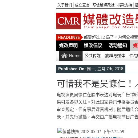
关于我们
成立宣言
写信给媒改社
捐款支持
都要超过 12 局了，为何公
媒改声明
媒改倡议
活动通知
媒
Home
公共传媒
族群与媒体
性/
Published On:
周一, 五月 7th, 2018
可惜我不是吴慷仁！
电视演员吴慷仁在脸书表达对电玩广告“帮
果引发各界关注。对此国家通讯传播委员会
审查规定，但有事后课责机制；随后通传
录，并先行撤播，再交由广播电视节目广告