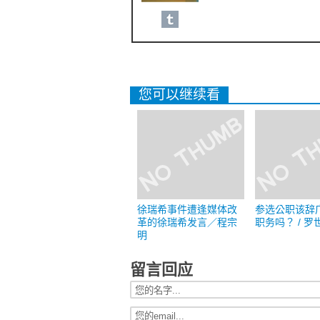
您可以继续看
徐瑞希事件遭逢媒体改
参选公职该辞
革的徐瑞希发言／程宗
职务吗？ / 罗
明
留言回应