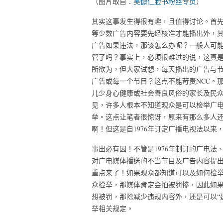
（图片取自：
吴慷仁脸书粉丝专页
）
其实这事发生得很有趣，且值得讨论。首
等少数广告内容要先经核准才能播出外，
广告如果违法，那该怎么办呢？一般人可能
管了吗？事实上，必须很难过的说，这真
所欲为，但大家试想，每天播出的广告与节
广告或每一个节目？这点不能苛责NCC。
儿少身心健康或社会善良风俗的家长及民
见，许多人根本不知道观众是可以检举广
举。这点让笔者很惊讶，原来有那么多人
啊！但这是自1976年订定广播电视法以
事出必有因！不管是1976年制订的广电法
对广电媒体播送的不当节目及广告内容提
重点来了！如果观众都知道可以及如何检举
众检举，那媒体肯定会怕被罚惨，因此如果
想被罚，那除减少违规内容外，还是可以“
举相关规定。