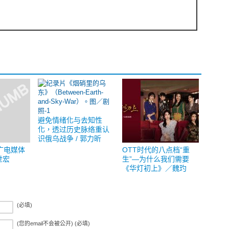
避免情绪化与去知性
化，透过历史脉络重认
识俄乌战争 / 郭力昕
广电媒体
OTT时代的八点档“重
世宏
生”—为什么我们需要
《华灯初上》／魏玓
(必填)
(您的email不会被公开) (必填)