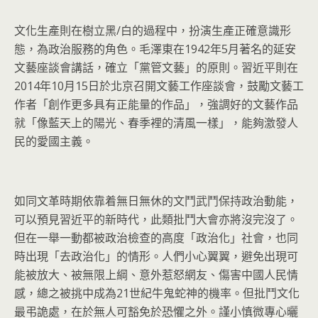
文化生產則在樹立黑/白的過程中，扮演生產正確意識形
態，為政治服務的角色。毛澤東在1942年5月著名的延安
文藝座談會講話，確立「黨管文藝」的原則。習近平則在
2014年10月15日於北京召開文藝工作座談會，鼓勵文藝工
作者「創作更多具有正能量的作品」，強調好的文藝作品
就「像藍天上的陽光、春季裡的清風一樣」，能夠激發人
民的愛國主義。
如同文革時期依靠着無日無休的文鬥武鬥保持政治動能，
可以預見習近平的新時代，此類批鬥大會亦將沒完沒了。
但在一舉一動都被政治檢查的高度「政治化」社會，也同
時出現「去政治化」的情形。人們小心翼翼，避免出現可
能被放大、被無限上綱、意外惹怒網友、傷害中國人民情
感，總之被挑中成為21世紀牛鬼蛇神的機率。但批鬥文化
最弔詭處，在於無人可豁免於恐懼之外。謹小慎微專心曬