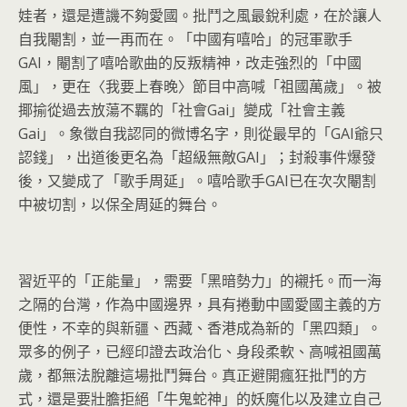
娃者，還是遭譏不夠愛國。批鬥之風最銳利處，在於讓人
自我閹割，並一再而在。「中國有嘻哈」的冠軍歌手
GAI，閹割了嘻哈歌曲的反叛精神，改走強烈的「中國
風」，更在〈我要上春晚〉節目中高喊「祖國萬歲」。被
揶揄從過去放蕩不羈的「社會Gai」變成「社會主義
Gai」。象徵自我認同的微博名字，則從最早的「GAI爺只
認錢」，出道後更名為「超級無敵GAI」；封殺事件爆發
後，又變成了「歌手周延」。嘻哈歌手GAI已在次次閹割
中被切割，以保全周延的舞台。
習近平的「正能量」，需要「黑暗勢力」的襯托。而一海
之隔的台灣，作為中國邊界，具有捲動中國愛國主義的方
便性，不幸的與新疆、西藏、香港成為新的「黑四類」。
眾多的例子，已經印證去政治化、身段柔軟、高喊祖國萬
歲，都無法脫離這場批鬥舞台。真正避開瘋狂批鬥的方
式，還是要壯膽拒絕「牛鬼蛇神」的妖魔化以及建立自己