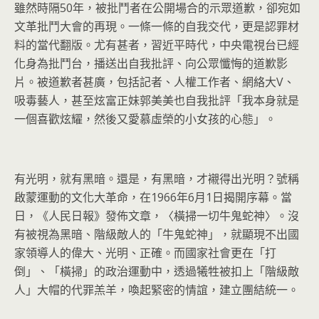
雖然時隔50年，被批鬥者在公開場合的示眾道歉，卻宛如
文革批鬥大會的再現。一條一條的自我交代，更是認罪材
料的當代翻版。尤有甚者，習近平時代，中央電視台已經
化身為批鬥台，播送出自我批評、向公眾懺悔的道歉影
片。被道歉者甚廣，包括記者、人權工作者、網絡大V、
吸毒藝人，甚至炫富正妹郭美美也自我批評「我本身就是
一個喜歡炫耀，然後又愛慕虛榮的小女孩的心態」。
有光明，就有黑暗。還是，有黑暗，才襯得出光明？號稱
啟蒙運動的文化大革命，在1966年6月1日揭開序幕。當
日，《人民日報》發佈文章，〈橫掃一切牛鬼蛇神〉。沒
有被視為黑暗、階級敵人的「牛鬼蛇神」，就顯現不出國
家領導人的偉大、光明、正確。而國家社會更在「打
倒」、「橫掃」的政治運動中，透過犧牲被扣上「階級敵
人」大帽的代罪羔羊，喚起緊密的情誼，建立團結統一。