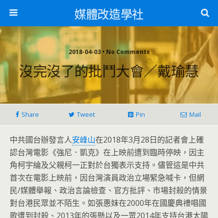
媒體改造學社
2018-04-03 • No Comments
沒完沒了的批鬥大會／戴瑜慧
Share
Tweet
Pin
Mail
中共國台辦發言人
安峰山
在2018年3月28日的記者會上確
認台灣電影《強尼．凱克》在上映前遭到臨時停映，因主
角柯宇綸及父親柯一正對於台獨表示支持。儘管這是中共
首次在電影上映前，因台灣演員政治立場緊急喊卡，但網
民/媒體舉報、政治言論檢查、官方批評、市場封殺的情景
對台港民眾並不陌生。如張惠妹在2000年在國慶典禮唱國
歌遭到封殺、2013年的張懸以及一眾2014年支持台港太陽