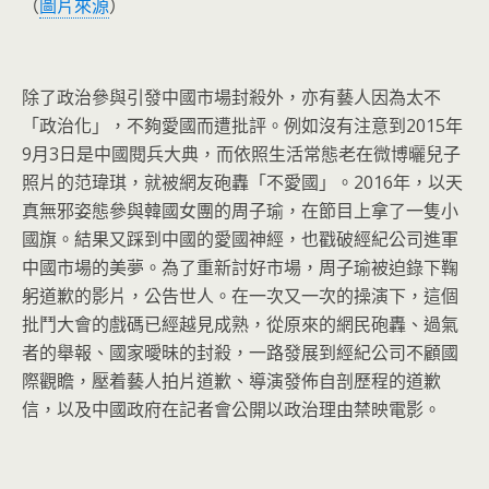
（
圖片來源
）
除了政治參與引發中國市場封殺外，亦有藝人因為太不
「政治化」，不夠愛國而遭批評。例如沒有注意到2015年
9月3日是中國閱兵大典，而依照生活常態老在微博曬兒子
照片的范瑋琪，就被網友砲轟「不愛國」。2016年，以天
真無邪姿態參與韓國女團的周子瑜，在節目上拿了一隻小
國旗。結果又踩到中國的愛國神經，也戳破經紀公司進軍
中國市場的美夢。為了重新討好市場，周子瑜被迫錄下鞠
躬道歉的影片，公告世人。在一次又一次的操演下，這個
批鬥大會的戲碼已經越見成熟，從原來的網民砲轟、過氣
者的舉報、國家曖昧的封殺，一路發展到經紀公司不顧國
際觀瞻，壓着藝人拍片道歉、導演發佈自剖歷程的道歉
信，以及中國政府在記者會公開以政治理由禁映電影。