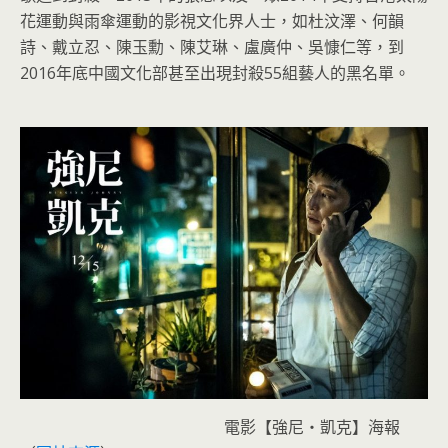
花運動與雨傘運動的影視文化界人士，如杜汶澤、何韻
詩、戴立忍、陳玉勳、陳艾琳、盧廣仲、吳慷仁等，到
2016年底中國文化部甚至出現封殺55組藝人的黑名單。
電影【強尼・凱克】海報