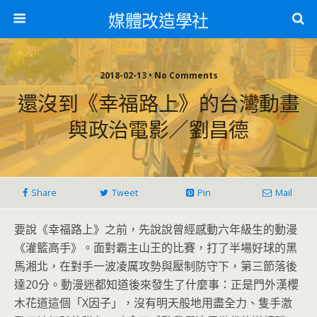
媒體改造學社
2018-02-13 • No Comments
還沒到《幸福路上》的台灣動畫
與政治電影／劉昌德
Share
Tweet
Pin
Mail
要說《幸福路上》之前，先說說曾經感動六年級生的動漫
《灌籃高手》。面對霸主山王的比賽，打了半場好球的黑
馬湘北，在對手一波凌厲攻勢與壓制防守下，第三節落後
達20分。動漫迷都知道後來發生了什麼事：正是門外漢櫻
木花道這個「X因子」，沒有明天般地用盡全力、隻手激