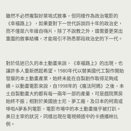
雖然不必然複製好萊塢式敘事，但同樣作為政治電影的
《幸福路上》，如果要對下一世代訴說四十年的政治史，
而不僅是六年級自嗨片，除了不說教之外，還需要更突出
重圍的敘事結構，才能吸引不熟悉那段政治史的下一代。
對於低迷已久的本土動畫來說，《幸福路上》的出現，也
讓許多人重新燃起希望。1980年代以替美國代工製作開始
發展的本土動畫產業，始終未能在自製創作取得足夠成
績。以動畫電影來說，自1998年的《魔法阿媽》之後，本
土自製動畫大約都有每一兩年一部的產量，可是戲院票房
始終不振；相對於美國迪士尼、夢工廠，及日本的柯南或
哆啦A夢系列電影，電影市場中的本土動畫幾乎被打趴。
美日主宰的狀況，同樣出現在電視頻道中的卡通播映比
例。