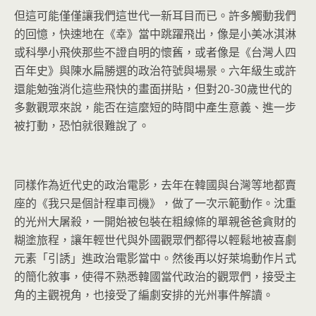
但這可能僅僅讓我們這世代一新耳目而已。許多觸動我們
的回憶，快速地在《幸》當中跳躍飛出，像是小美冰淇淋
或科學小飛俠那些不證自明的懷舊，或者像是《台灣人四
百年史》與陳水扁勝選的政治符號與場景。六年級生或許
還能勉強消化這些飛快的畫面拼貼，但對20-30歲世代的
多數觀眾來說，能否在這麼短的時間中產生意義、進一步
被打動，恐怕就很難說了。
同樣作為近代史的政治電影，去年在韓國與台灣等地都賣
座的《我只是個計程車司機》，做了一次示範動作。沈重
的光州大屠殺，一開始被包裝在粗線條的單親爸爸貪財的
糊塗旅程，讓年輕世代與外國觀眾們都得以輕鬆地被喜劇
元素「引誘」進政治電影當中。然後再以好萊塢動作片式
的簡化敘事，使得不熟悉韓國當代政治的觀眾們，接受主
角的主觀視角，也接受了編劇安排的光州事件解讀。