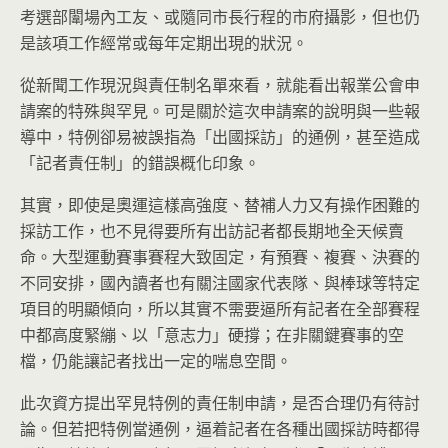
考選部闈場內工友、或隨同市長行程的市府攝影，但也仍
是該項工作經常或每年定期出現的狀況。
從新聞工作現況與責任制名單來看，就能看出報業公會申
請案的特殊與罕見。可是關於這次申請案的說明與一些報
導中，特例卻易被誤指為「出國採訪」的通例，甚至造成
「記者責任制」的錯誤概化印象。
其實，即使是奧運這樣高強度、替補人力又有操作困難的
採訪工作，也不見得要所有出訪記者都長期地全天候賣
命。大型運動賽事賽程大致固定，有預賽、複賽、決賽的
不同安排，國內讀者也有關注國家代表隊、與棒球等特定
項目的明顯傾向，所以其實不需要逼所有記者在全部賽程
中都高度緊繃、以「意志力」硬撐；在非關鍵賽事的空
檔，仍能讓記者找出一定的喘息空間。
此次資方提出罕見特例的責任制申請，是否合理仍有待討
論。但若把特例當通例，逼着記者在各種出國採訪時都得