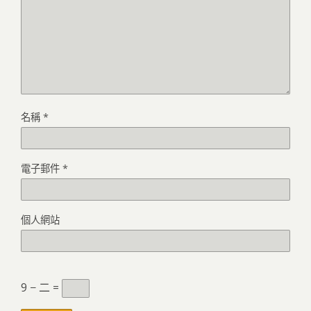
名稱
*
電子郵件
*
個人網站
9 − 二 =