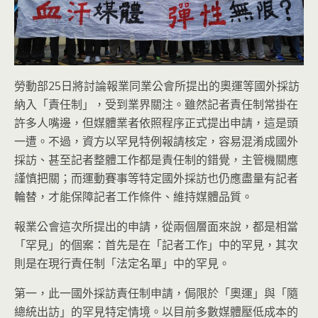
勞動部25日將討論報業同業公會所提出的奧運等國外採訪
納入「責任制」，受到業界關注。雖然記者責任制常掛在
許多人嘴邊，但媒體業者依照程序正式提出申請，這是頭
一遭。不過，資方以罕見特例報請核定，容易混淆成國外
採訪、甚至記者整體工作都是責任制的錯覺，主管機關應
謹慎把關；而運動賽事等特定國外採訪也仍應盡量有記者
輪替，才能保障記者工作條件、維持媒體品質。
報業公會這次所提出的申請，從兩個層面來說，都是相當
「罕見」的個案：首先是在「記者工作」中的罕見，其次
則是在現行責任制「法定名單」中的罕見。
第一，此一國外採訪責任制申請，侷限於「奧運」與「隨
總統出訪」的罕見特定情境。以目前多數媒體壓低成本的