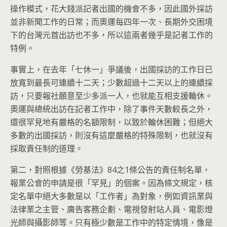
操作模式，花大錢派記者出國的機會不多，因此國外採訪
並非新聞工作的日常；而奧運每四年一次、長期外交困境
下的台灣元首出訪也不多，所以這兩者幾乎是記者工作的
特例。
事實上，在去年「七休一」爭議後，出國採訪的工作日已
放寬到最長可連續十二天；少數超過十二天以上的連續採
訪，只要報社願意至少多派一人，也就能互相支援輪休。
奧運與總統出訪在記者工作中，除了事件天數較長之外，
還很罕見地有嚴格的名額限制，以致於輪休困難；但絕大
多數的出國採訪，則沒有這麼嚴格的特殊限制，也就沒有
採取責任制的道理。
第二，對照根據《勞基法》84之1條公告的責任制名單，
報業公會的申請是很「罕見」的個案。因為條文規定，核
定名單中絕大多數是以「工作者」為對象，例如資訊業與
法律業之主管、廣告客務企劃、電視發射站人員、電影燈
光師與攝影師等。只有極少數是工作中的特定情境，像是