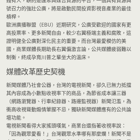
錢有人，缺的是匯聚與媒合資源的平台，一個具有資源與
號召力的強壯公廣，將是啟動民間投資影視音產業的最佳
槓桿。
歐洲廣播聯盟（EBU）近期研究，公廣受歡迎的國家有更
高投票率、更多新聞自由，較少右翼極端主義和腐敗，這
證明健全公廣對深化民主的重要。而台灣最愛模仿的美
國，商業媒體長期助長右翼偏激言論，公共媒體疲弱難以
制衡，終成孕育川普之輩坐大的溫床。
媒體改革歷史契機
新聞媒體乃社會公器，台灣的電視新聞，卻久已無力抵擋
其內容成為小數點收視率下的商品，為節省成本讓三器
（網路瀏覽器、行車紀錄器、路邊監視器）新聞氾濫，為
衝高收視聳動煽情葷腥不忌，獨缺新聞媒體應有的公共論
壇功能。
電視新聞看得大家搖頭嘆氣，商業台還指著收視率說：
「因為觀眾愛看！」台灣觀眾水準哪有那麼爛！新聞不是