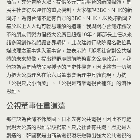
商品，充分告曉大眾、提供多元言論平台的新聞媒體，是
民主社會得以運作的重要機制，大家都說BBC、NHK的新
聞好，為何台灣不能有自己的BBC、NHK，以及好新聞？
基於以上人人均可輕易理解的道理，我與關心台灣媒體改
革的朋友們戮力倡議大公廣已超過10年。鄭部長上任以來
諸多開創作為頗讓各界期待，此次建議行政院提名數位具
媒改理念董事進入董事會，並表示將「凝聚社會對公共媒
體的未來想像，提出視野廣闊前瞻務實之公廣政策」。我
們認為這是時勢發展授予的歷史性機會，因此將盡一切努
力把大公廣理念在第六屆董事會治理中具體實現，力抗
「公視只要小而美」、「公視是商業電視台補充」的消極
思維。
公視董事任重道遠
那些認為台灣不像英國、日本先有公共電視，因此不可能
實現大公廣的思維早該揚棄。只要社會有共識，歷史是人
創造的，韓國就是由商業電視環境逆轉出強大公共電視的