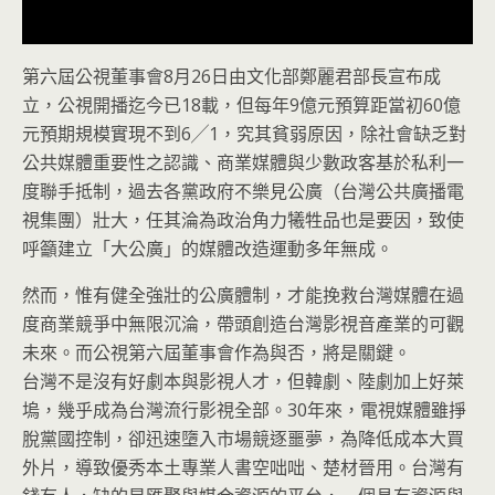
第六屆公視董事會8月26日由文化部鄭麗君部長宣布成
立，公視開播迄今已18載，但每年9億元預算距當初60億
元預期規模實現不到6╱1，究其貧弱原因，除社會缺乏對
公共媒體重要性之認識、商業媒體與少數政客基於
私利一
度聯手抵制，過去各黨政府不樂見公廣（台灣公共廣播電
視集團）壯大，任其淪為政治角力犧牲品也是要因，致使
呼籲建立「大公廣」的媒體改造運動多年無成。
然而，惟有健全強壯的公廣體制，才能挽救台灣媒體在過
度商業競爭中無限沉淪，帶頭創造台灣影視音產業的可觀
未來。而公視第六屆董事會作為與否，將是關鍵。
台灣不是沒有好劇本與影視人才，但韓劇、陸劇加上好萊
塢，幾乎成為台灣流行影視全部。30年來，電視媒體雖掙
脫黨國控制，卻迅速墮入市場競逐噩夢，為降低成本大買
外片，導致優秀本土專業人書空咄咄、楚材晉用。台灣有