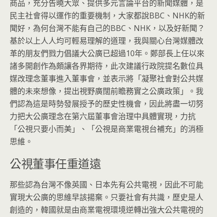
商品，充分告曉大眾、提供多元言論平台的新聞媒體，是
民主社會得以運作的重要機制，大家都說BBC、NHK的新
聞好，為何台灣不能有自己的BBC、NHK，以及好新聞？
基於以上人人均可輕易理解的道理，我與關心台灣媒體改
革的朋友們戮力倡議大公廣已超過10年。鄭部長上任以來
諸多開創作為頗讓各界期待，此次建議行政院提名數位具
媒改理念董事進入董事會，並表示將「凝聚社會對公共媒
體的未來想像，提出視野廣闊前瞻務實之公廣政策」。我
們認為這是時勢發展授予的歷史性機會，因此將盡一切努
力把大公廣理念在第六屆董事會治理中具體實現，力抗
「公視只要小而美」、「公視是商業電視台補充」的消極
思維。
公視董事任重道遠
那些認為台灣不像英國、日本先有公共電視，因此不可能
實現大公廣的思維早該揚棄。只要社會有共識，歷史是人
創造的，韓國就是由商業電視環境逆轉出強大公共電視的