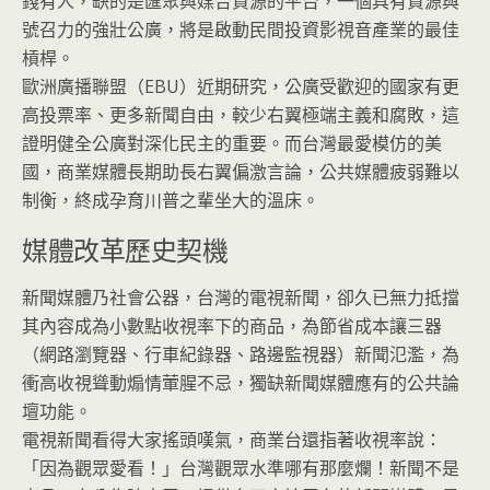
錢有人，缺的是匯聚與媒合資源的平台，一個具有資源與
號召力的強壯公廣，將是啟動民間投資影視音產業的最佳
槓桿。
歐洲廣播聯盟（EBU）近期研究，公廣受歡迎的國家有更
高投票率、更多新聞自由，較少右翼極端主義和腐敗，這
證明健全公廣對深化民主的重要。而台灣最愛模仿的美
國，商業媒體長期助長右翼偏激言論，公共媒體疲弱難以
制衡，終成孕育川普之輩坐大的溫床。
媒體改革歷史契機
新聞媒體乃社會公器，台灣的電視新聞，卻久已無力抵擋
其內容成為小數點收視率下的商品，為節省成本讓三器
（網路瀏覽器、行車紀錄器、路邊監視器）新聞氾濫，為
衝高收視聳動煽情葷腥不忌，獨缺新聞媒體應有的公共論
壇功能。
電視新聞看得大家搖頭嘆氣，商業台還指著收視率說：
「因為觀眾愛看！」台灣觀眾水準哪有那麼爛！新聞不是