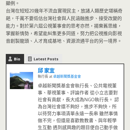
顯例。
台灣在短短20幾年不流血實現民主，放諸人類歷史堪稱奇
葩，千萬不要低估台灣社會與人民涵融進步、接受改變的
能力。對於第六屆公視董事會的思考亦然，揚棄舊思維，
掌握新情勢，希望能糾集更多同道，努力把公視推向影視
音創製龍頭、人才育成基地、資源流通平台的另一境界。
Bio
Latest Posts
邱 家宜
執行長
at
卓越新聞獎基金會
卓越新聞獎基金會執行長、公共電視董
事、華視董事、評論作者 從小立志要對
社會有貢獻，長大成為NGO執行長。 認
為台灣社會還不夠好，進步不夠快，所
以待努力事項清單永遠一長串 雖然事情
做不完，但還是喜歡教教書、與年輕學
生互動 遇到感興趣的題目便自己動手做