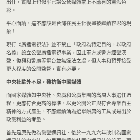
出任，實際上也似乎已讓公營媒體蒙上不應有的黨派色
彩。
平心而論，這不應該是台灣在民主化後還被繼續容忍的現
象！
現行《廣播電視法》並不禁止「政府為特定目的，以政府
名義」設立公營廣播電視事業，因此軍方或警方經營漢
聲、復興和警廣等電台並無違法之虞。但人事和預算接受
更大程度的公開監督，實有必要。
中央社駐外不足，難抗衡中國媒體
而國家媒體如中央社、央廣和公廣集團的高層人事選任過
程，更應符合更高的標準，以更公開公正與符合專業自主
精神的方式產生，不應繼續淪為選舉酬庸的工具或是出於
政黨利益的考量。
首先是原先做為黨營通訊社、後於一九九六年改制為國家