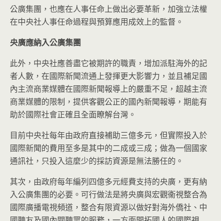
公廣集團，也應在人事任命上做出必要革新，加強立法權
在中央社人事任命過程與預算應用成效上的監督。
央廣應納入公廣集團
此外，中央社應善盡它被期許的職責，增加派駐海外的記
者人數，在國際新聞流通上發揮更大影響力，並且補足國
內主流商業媒體在國際新聞報導上的嚴重不足，超越主流
商業媒體的限制，提供客觀公正的國內新聞報導，期能有
助於國際社會正確且全面瞭解台灣。
目前中央社每年由政府直接補助三億多元，但實際投入於
國際新聞的費用至多是其中的二成或三成；做為一個國家
通訊社，只投入這麼少的採訪資源是無法勝任的。
其次，由政府每年編列四億多元經費支持的央廣，更有納
入公廣集團的必要。可行做法是將央廣與宏觀衞視整合為
國際廣播電視頻道，整合有限資源以做好對海外僑社、中
國聽友及國內閱聽眾的服務，一方面開拓國人的國際視