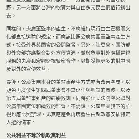
野，另一方面將台灣的軟實力與自由多元民主價值行銷出
去。
同樣的，央廣董監事的產生，不應維持現行由主管機關文
化部直接遴聘的規定，而應該比照公廣集團董監事產生方
式，接受外界與國會的公開監督。另外，陸委會、國防部
與外交部亦應整合對外宣傳資源，並與負責對外廣播電視
服務的央廣和宏觀衞視緊密合作，以期發揮更多的對中國
及對外的宣傳效益。
最後，公廣集團本身的董監事產生方式亦有改善空間，以
避免再度發生第四屆董事會不當延任與興訟的風波，以及
第五屆董監事難產的經驗教訓，同時強化立法院與公眾對
公廣集團定位和績效的監督。不消說，公廣集團旗下的華
視也應比照辦理，尤其應避免再度發生由執政黨安插特定
人選的情事。
公共利益不等於執政黨利益