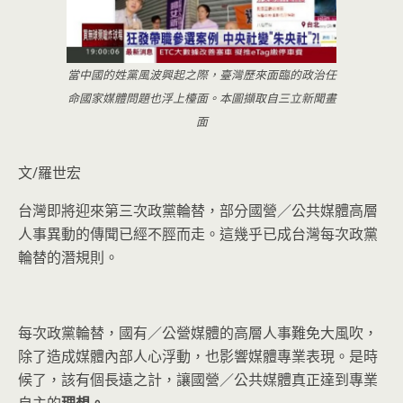
當中國的姓黨風波興起之際，臺灣歷來面臨的政治任
命國家媒體問題也浮上檯面。本圖擷取自三立新聞畫
面
文/羅世宏
台灣即將迎來第三次政黨輪替，部分國營／公共媒體高層
人事異動的傳聞已經不脛而走。這幾乎已成台灣每次政黨
輪替的潛規則。
每次政黨輪替，國有／公營媒體的高層人事難免大風吹，
除了造成媒體內部人心浮動，也影響媒體專業表現。是時
候了，該有個長遠之計，讓國營／公共媒體真正達到專業
自主的
理想。