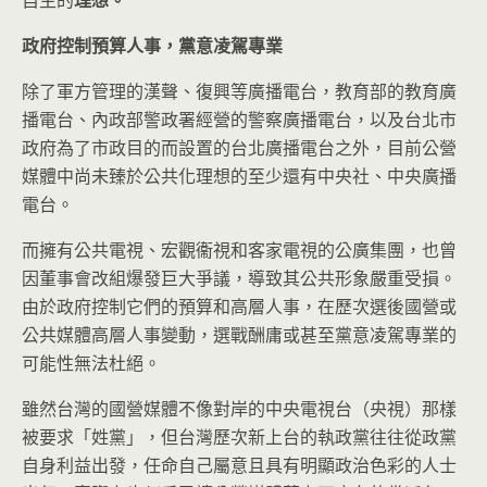
政府控制預算人事，黨意凌駕專業
除了軍方管理的漢聲、復興等廣播電台，教育部的教育廣
播電台、內政部警政署經營的警察廣播電台，以及台北市
政府為了市政目的而設置的台北廣播電台之外，目前公營
媒體中尚未臻於公共化理想的至少還有中央社、中央廣播
電台。
而擁有公共電視、宏觀衞視和客家電視的公廣集團，也曾
因董事會改組爆發巨大爭議，導致其公共形象嚴重受損。
由於政府控制它們的預算和高層人事，在歷次選後國營或
公共媒體高層人事變動，選戰酬庸或甚至黨意凌駕專業的
可能性無法杜絕。
雖然台灣的國營媒體不像對岸的中央電視台（央視）那樣
被要求「姓黨」，但台灣歷次新上台的執政黨往往從政黨
自身利益出發，任命自己屬意且具有明顯政治色彩的人士