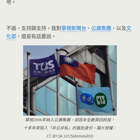
地。
不過，支持歸支持，我對
華視新聞台
、
公廣集團
，以及
文
化部
，還是有話要說。
華視2006年納入公廣集團，卻因未全數買回民股，
十多年來陷入「非公非私」的尷尬身份。圖片授權：
CC BY-SA 3.0 (Solomon203)