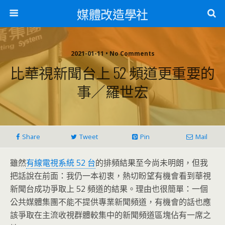
媒體改造學社
2021-01-11 • No Comments
比華視新聞台上 52 頻道更重要的
事／羅世宏
Share
Tweet
Pin
Mail
雖然
有線電視系統 52 台
的排頻結果至今尚未明朗，但我
把話說在前面：我仍一本初衷，熱切盼望有機會看到華視
新聞台成功爭取上 52 頻道的結果。理由也很簡單：一個
公共媒體集團不能不提供專業新聞頻道，有機會的話也應
該爭取在主流收視群體較集中的新聞頻道區塊佔有一席之