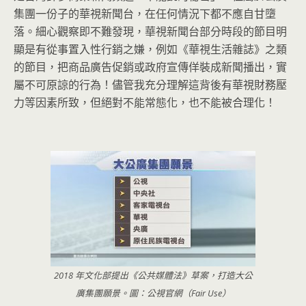
集團一份子的華視新聞台，在任何情況下都不應自甘墮
落。細心觀察即不難發現，華視新聞台部分時段的節目明
顯是有從事置入性行銷之嫌，例如《華視生活雜誌》之類
的節目，把商品廣告促銷或政府宣傳佯裝成新聞播出，實
屬不可原諒的行為！儘管我充分理解這背後有華視財務壓
力等因素所致，但絕對不能常態化，也不能被合理化！
2018 年文化部提出《公共媒體法》草案，打造大公
廣集團願景。圖：公視官網（Fair Use）