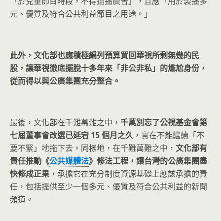
「於兒童節目時段，不得插播廣告」，且應「用於製播多
元、優質及符合公共利益節目之用途。」
此外，文化部也應積極編列預算買回華視所剩無幾的民
股，讓華視徹底擺脫十多年來「非公非私」的尷尬身份，
從而得以與公廣集團充分整合。
最後，文化部在千難萬難之中，
千萬別忘了公視基金會第
七屆董事會改選已延宕 15 個月之久
，實在不能繼續「不
要不緊」地拖下去。同樣地，在千難萬難之中，
文化部有
責任推動《
公共媒體法
》修法工程，讓台灣的公廣集團盡
快修成正果
，承擔它在充分制度資源基礎上應該承擔的責
任，包括提供至少一個多元、優質及符合公共利益的新聞
頻道。