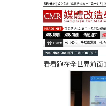
關於我們
成立宣言
寫信給媒改社
捐款支持
都要超過 12 局了，為何公
媒改聲明
媒改倡議
活動通知
媒
Home
公共傳媒
族群與媒體
性/
Published On:
週四, 三月 10th, 2016
看看跑在全世界前面