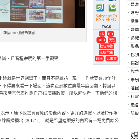
媒改
媒改
媒體
TAGS
媒體
韓國UHD服務示意圖
4K
HD
影視
UHD
奧運
數位轉換
影視
無線電視
性/別
亞舉辦，且看程宗明的第一手觀察
韓國
高畫質
捐款
族群
則上這就是世界創舉了，而且不是曇花一現，一作就要有10年計
未分
)，不得要來看一下場面。
這次亞洲數位廣電年度回顧，韓國以
活動
ciation為名義，帶來產官代表推銷自己4K廣播政策，所以趕快看一下他們的想
社員
網絡
表示，給予觀眾真實感的影像內容、更好的選擇、以及IP作為
隱私
線廣播播出 (2017年)，就是希望這麼好的內容有一種免費給公
媒