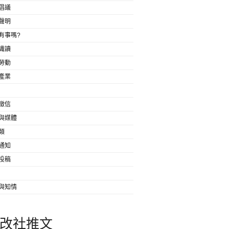
倡議
聲明
有事嗎?
識讀
勞動
產業
徵信
與媒體
類
通知
投稿
與知情
改社推文