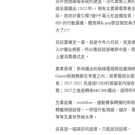
另外透過廣電系統的建置，活化產製工業的
達全國播出 (2021年)。現有主要廣電業者
前，政府計畫引導7億9千萬元在設備投資，
HD 的行動廣播、體育與K-pop節目類型
大了)!!!
目前要確定一事，就是今年六月前，究竟使用美
入IP播出規範，所以應該就是確屏中選。
上層消費模式走。
產業表現：參與播出的無線電視將從複頻網改成
Gamut新服務都在考量之內；商業電視台
長：2017-2021 先達成UHD的普遍室內接
務；2027之後是轉換8KUHD播出，屆時所
生產設備：workflow、運動賽事轉播
轉屬頻道經營，一併提升監視器、儲存、電腦動畫、LED
等等生產世界級水準。
這真是一幅美好的遠景。只能說到這樣。