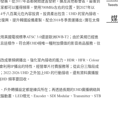
發展。從2017年首都開始建置發射，擴及其他都會區，最後到
Tweets
五家都可以獲得頻率，使用700MHz左右的位置。到2027年以
4千八百萬元在內容投資。投資產出包含：UHD 的室內接收、
媒
再次復興、提升韓國設備產製、配合2018冬季奧運播出 (實在太偉
國電視標準ATSC 3.0還是歐洲DVB-T2；由於美規已經進
而且這樣作，符合將UHD視唯一種附加價值的影音商品服務，往
單頻網播出，強化室內接收的能力。HDR、HFR、Colour
還會利用IP播出的特性，經營單片付費服務等；從此分三階段成
收；2022-2026 UHD 之外加上HD 的行動接收，還有資料廣播服
有HD 頻率要回收。
的佈局、戶外轉播設定都是練兵所在；再透過長期的UHD廣播網絡與
燈光、Encoder、SDI Modular、Transmitter、STB