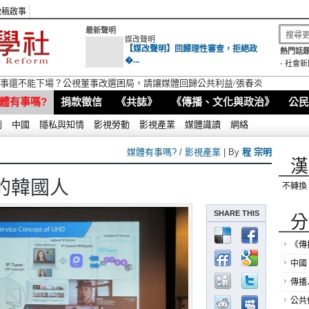
徵稿啟事
最新聲明
媒改聲明
【媒改聲明】回歸理性審查，拒絕政
熱門話題
�...
-
社會新
視董事還不能下場？公視董事改選困局，請讓媒體回歸公共利益/張春炎
體有事嗎?
捐款徵信
《共誌》
《傳播、文化與政治》
公民
別
中國
隱私與知情
影視勞動
影視產業
媒體識讀
網絡
媒體有事嗎?
/
影視產業
| By
程 宗明
漢
的韓國人
不轉換
SHARE THIS
分
《傳
中國
傳播
公共