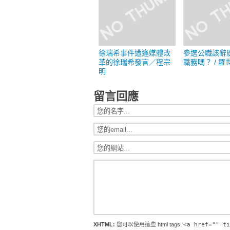
徐瑞希事件遭逢媒體改
參選公職該辭
革的徐瑞希發言／程宗
職務嗎？ / 羅
明
留言回應
XHTML:
您可以使用這些 html tags:
<a href="" ti