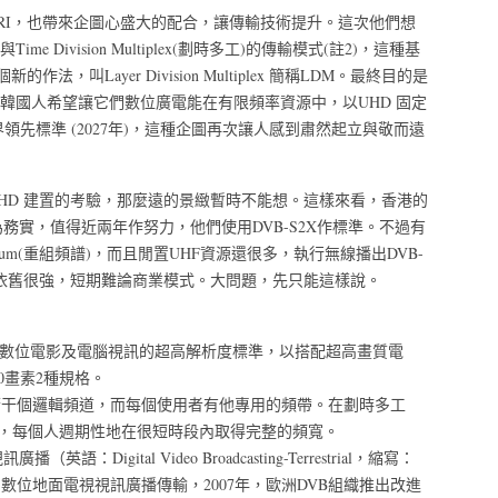
TRI，也帶來企圖心盛大的配合，讓傳輸技術提升。這次他們想
頻多工)與Time Division Multiplex(劃時多工)的傳輸模式(註2)，這種基
，叫Layer Division Multiplex 簡稱LDM。最終目的是
是韓國人希望讓它們數位廣電能在有限頻率資源中，以UHD 固定
領先標準 (2027年)，這種企圖再次讓人感到肅然起立與敬而遠
nd UHD 建置的考驗，那麼遠的景緻暫時不能想。這樣來看，香港的
較為務實，值得近兩年作努力，他們使用DVB-S2X作標準。不過有
pectrum(重組頻譜)，而且閒置UHF資源還很多，執行無線播出DVB-
彩依舊很強，短期難論商業模式。大問題，先只能這樣說。
）是種新興的數位電影及電腦視訊的超高解析度標準，以搭配超高畫質電
160畫素2種規格。
分成若干個邏輯頻道，而每個使用者有他專用的頻帶。在劃時多工
式)，每個人週期性地在很短時段內取得完整的頻寬。
igital Video Broadcasting-Terrestrial，縮寫：
佈的數位地面電視視訊廣播傳輸，2007年，歐洲DVB組織推出改進