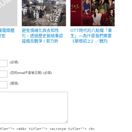
廣電媒體
避免情緒化與去知性
OTT時代的八點檔「重
世宏
化，透過歷史脈絡重認
生」—為什麼我們需要
識俄烏戰爭 / 郭力昕
《華燈初上》／魏玓
(必填)
(您的email不會被公開) (必填)
(選填)
tle=""> <abbr title=""> <acronym title=""> <b>