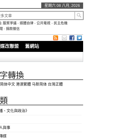
星期六 08 八月, 2026
:
服貿爭議
-
媒體自律
-
公共電視
-
民主危機
聞
-
捐款徵信
媒改聯盟
舊網站
字轉換
简体中文
港澳繁體
马新简体
台灣正體
類
播、文化與政治》
人與事
傳媒