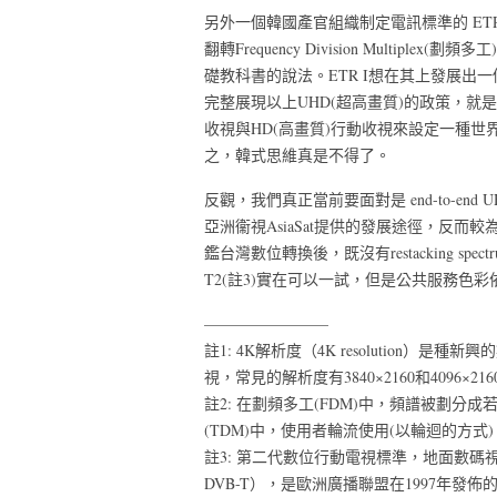
另外一個韓國產官組織制定電訊標準的 E
翻轉Frequency Division Multiplex(劃
礎教科書的說法。ETR I想在其上發展出一個新的作法
完整展現以上UHD(超高畫質)的政策，就
收視與HD(高畫質)行動收視來設定一種世界
之，韓式思維真是不得了。
反觀，我們真正當前要面對是 end-to-e
亞洲衞視AsiaSat提供的發展途徑，反而
鑑台灣數位轉換後，既沒有restacking s
T2(註3)實在可以一試，但是公共服務色
————————
註1: 4K解析度（4K resolution
視，常見的解析度有3840×2160和4096×2
註2: 在劃頻多工(FDM)中，頻譜被劃
(TDM)中，使用者輪流使用(以輪迴的方
註3: 第二代數位行動電視標準，地面數碼視訊廣播（英語：D
DVB-T），是歐洲廣播聯盟在1997年發