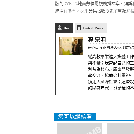
版的DVB-T2地面數位電視廣播標準，頻
統淨荷碼率，採用分集接收改進了單頻網
Bio
Latest Posts
程 宗明
研究員
at
財團法人公共電視
從高教畢業進入媒體工作
與不變；我常說自己的工
利益為核心之廣電開發夥
學交流、協助公共電視董
績走入國際社會；這些說
的疑惑年代，也是我的不
您可以繼續看