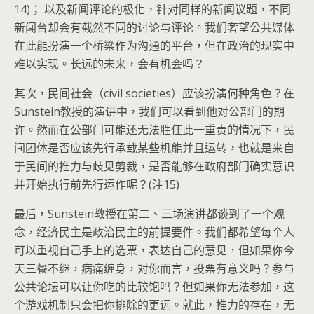
14)； 以及新闻评论的极化，针对同样的新闻议题，不同
新闻台却会有截然不同的讨论与评论。我们奢望公共媒体
在此能扮演一个桥梁作为沟通的平台，但在政治的现实中
难以实现。长远的未来，会有机会吗？
其次，民间社会（civil societies）应该扮演何种角色？在
Sunstein教授的演讲中，我们可以看到他对公部门的期
许。然而在公部门可能还无法胜任此一重责的情况下，民
间团体是否应该先行承载某些机能并且运转，也就是来自
于民间的推力与歧见剪裁，是否能够在政府部门确实意识
并开始执行前先行运作呢？(注15)
最后，Sunstein教授在第二、三场演讲都谈到了一个观
念，经济民主是政治民主的前提要件。我们都希望每个人
可以重视自己手上的选票，表达自己的意见，但如果你今
天三餐不继，病痛缠身，对你而言，投票有意义吗？参与
公共论坛可以让你吃的比较饱吗？但如果你无法参加，这
个游戏机制只会把你排除的更远。就此，推力的存在，无