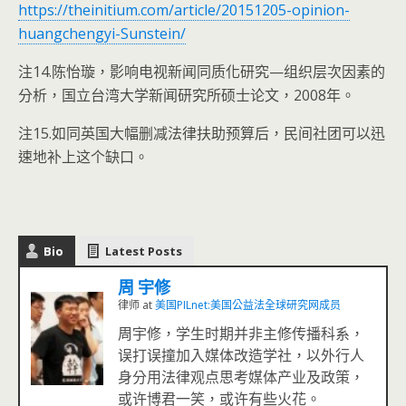
https://theinitium.com/article/20151205-opinion-
huangchengyi-Sunstein/
注14.陈怡璇，影响电视新闻同质化研究—组织层次因素的
分析，国立台湾大学新闻研究所硕士论文，2008年。
注15.如同英国大幅删减法律扶助预算后，民间社团可以迅
速地补上这个缺口。
Bio
Latest Posts
周 宇修
律师
at
美国PILnet:美国公益法全球研究网成员
周宇修，学生时期并非主修传播科系，
误打误撞加入媒体改造学社，以外行人
身分用法律观点思考媒体产业及政策，
或许博君一笑，或许有些火花。