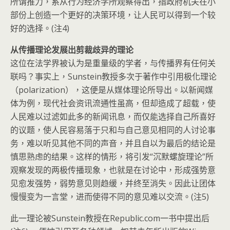
所谓推力，系从行为经济学所观察得出，指政府机关在小
部份上创造一个更好的决策环境，让人民可以得到一个较
好的选择。(注4)
从传播理论发展出剪裁歧异的理论
这位在法学界被认为是重量级的学者，与传播界有任何关
联吗？事实上，Sunstein教授多次于著作中引用极化理论
（polarization），这便是从媒体理论所导出。以新闻媒
体为例，现代社会资讯流通性虽高，但却造成了超载，使
人民难以过滤如此多的新闻讯息，而仅能选择自己所喜好
的议题，使人民容易落于只和与自己意见相同的人讨论事
务，难以听见其他不同的声音，并且自以为最后的结论是
慎思熟虑的结果。这样的情形，将引发“沉默螺旋理论”所
观察发现的两极传播现象，也就是在讨论中，形成强势意
见愈发强势，弱势意见则趋缓，并终至消失。因此让团体
慢慢变为一言堂，进而使得不同的意见难以交流。(注5)
此一理论被Sunstein教授在Republic.com一书中提出后