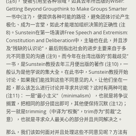
(注6)， 便被引用至各种领域，如其去年所出版的Wiser:
Getting Beyond Groupthink to Make Groups Smarter
一书中(注7)， 便提供各种可能的路径，避免团体讨论产生
极化、成为一言堂，如此才能增加组织决策的正确性 (注
8)。Sunstein在第一场演讲Free Speech and Extremism:
Constitution and Deliberation中，主轴也在此，并且涉
及“残缺的认识论”，最后则指出社会的进步主要来自于多
元不同意见的沟通 (注9)。而今年在台湾出版的“剪裁歧见”
一书，是Sunstein教授去年三月便出版的著作 (注10)，一
般认为是他学说的集大全。在此书中，Sunstein教授开始
讨论，如果我们能找到这些不同意见的人，让他们坐在一
起，那么该怎么进行讨论并寻求共识呢？这时有两种可能
(注11)： 一是“最小主义”（minimalism），也就是将争议
搁置，把相同的部分提出即可，其他便保持沉默 (注12)；
另一就是trimming（中译为“权衡”，trim亦为“剪裁”之
意），也就是寻求众人最关心的部分并且共同解决之。
那么，我们该如何面对并且处理这些不同意见呢？方法有