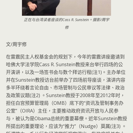
正在与台湾读者座谈的Cass R. Sunstein。摄影/周宇
修
文/周宇修
在雷震民主人权基金会的规划下，今年的雷震讲座邀请到
哈佛大学法学院Cass R. Sunstein教授来台举行四场的公
开演讲，以及一场签书会与数个拜访行程
(注1)
。主办单位
并在Sunstein教授访台前举办了四场前导座谈，演讲内容
多半环绕着
言论自由、市场管制与公民审议等法律、政治
及政策议题(注2) 。
Sunstein教授于2008年至2012年时，
担任白宫预算管理局（OMB）底下的“资讯及管制事务办
公室”（OIRA）主任，主要推动政府资讯开放与人民参
与，被认为是Obama总统的重要幕僚。近年Sunstein教授
所提出的重要理论，应该为“推力”（Nudge）莫属(注3) 。