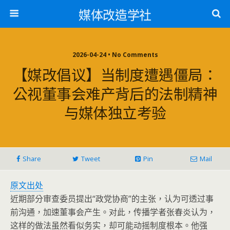
媒体改造学社
2026-04-24 • No Comments
【媒改倡议】当制度遭遇僵局：
公视董事会难产背后的法制精神
与媒体独立考验
Share
Tweet
Pin
Mail
原文出处
近期部分审查委员提出“政党协商”的主张，认为可透过事
前沟通，加速董事会产生。对此，传播学者张春炎认为，
这样的做法虽然看似务实，却可能动摇制度根本。他强