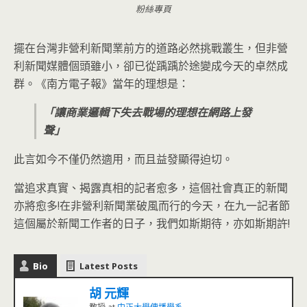
粉絲專頁
擺在台灣非營利新聞業前方的道路必然挑戰叢生，但非營
利新聞媒體個頭雖小，卻已從踽踽於途變成今天的卓然成
群。《南方電子報》當年的理想是：
「讓商業邏輯下失去戰場的理想在網路上發
聲」
此言如今不僅仍然適用，而且益發顯得迫切。
當追求真實、揭露真相的記者愈多，這個社會真正的新聞
亦將愈多!在非營利新聞業破風而行的今天，在九一記者節
這個屬於新聞工作者的日子，我們如斯期待，亦如斯期許!
Bio
Latest Posts
胡 元輝