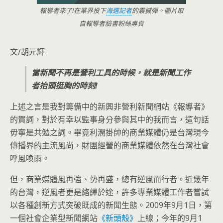
報導者來了!在業界投下
海選記者
的震撼彈。圖片取
自報導者臉書粉絲專頁
文/胡元輝
當新聞不再是營利工具的時候，就是新聞工作
者抬頭挺胸的時刻!
上述之言是我對籌備中的新興非營利新聞網站《報導者》
的賀詞，對於有幸以監事身分參與其中的我而言，這句話
毋寧是共勉之詞。畢竟利潤掛帥的商業媒體仍是台灣現今
傳播界的
主流風尚，財團經營的商業媒體依然在台灣社會
呼風喚雨。
但，商業媒體風再強、勢再盛，總有逆風而行者。近幾年
的台灣，逆風者更是絡繹於途，許多專業媒體工作者嘗試
以各種創新方式突破既成的新聞生態。2009年9月1日，第
一個社會企業型新聞網站
《新頭殼》
上線；今年的9月1