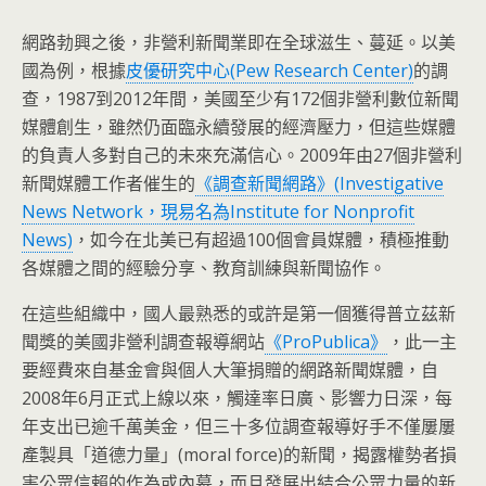
網路勃興之後，非營利新聞業即在全球滋生、蔓延。以美
國為例，根據
皮優研究中心(Pew Research Center)
的調
查，1987到2012年間，美國至少有172個非營利數位新聞
媒體創生，雖然仍面臨永續發展的經濟壓力，但這些媒體
的負責人多對自己的未來充滿信心。2009年由27個非營利
新聞媒體工作者催生的
《調查新聞網路》(Investigative
News Network，現易名為Institute for Nonprofit
News)
，如今在北美已有超過100個會員媒體，積極推動
各媒體之間的經驗分享、教育訓練與新聞協作。
在這些組織中，國人最熟悉的或許是第一個獲得普立茲新
聞獎的美國非營利調查報導網站
《ProPublica》
，此一主
要經費來自基金會與個人大筆捐贈的網路新聞媒體，自
2008年6月正式上線以來，觸達率日廣、影響力日深，每
年支出已逾千萬美金，但三十多位調查報導好手不僅屢屢
產製具「道德力量」(moral force)的新聞，揭露權勢者損
害公眾信賴的作為或內幕，而且發展出結合公眾力量的新