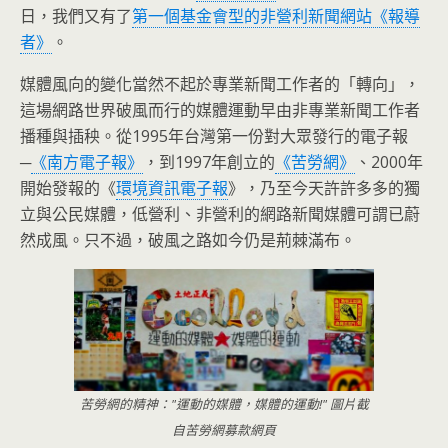
日，我們又有了
第一個基金會型的非營利新聞網站《報導
者》
。
媒體風向的變化當然不起於專業新聞工作者的「轉向」，
這場網路世界破風而行的媒體運動早由非專業新聞工作者
播種與插秧。從1995年台灣第一份對大眾發行的電子報
─
《南方電子報》
，到1997年創立的
《苦勞網》
、2000年
開始發報的《
環境資訊電子報
》，乃至今天許許多多的獨
立與公民媒體，低營利、非營利的網路新聞媒體可謂已蔚
然成風。只不過，破風之路如今仍是荊棘滿布。
苦勞網的精神："運動的媒體，媒體的運動!" 圖片截
自苦勞網募款網頁