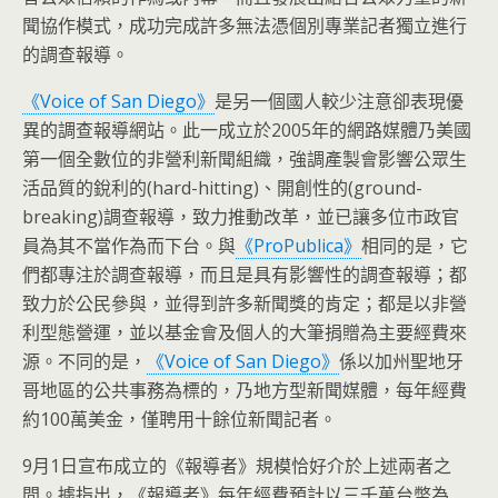
聞協作模式，成功完成許多無法憑個別專業記者獨立進行
的調查報導。
《Voice of San Diego》
是另一個國人較少注意卻表現優
異的調查報導網站。此一成立於2005年的網路媒體乃美國
第一個全數位的非營利新聞組織，強調產製會影響公眾生
活品質的銳利的(hard-hitting)、開創性的(ground-
breaking)調查報導，致力推動改革，並已讓多位市政官
員為其不當作為而下台。與
《ProPublica》
相同的是，它
們都專注於調查報導，而且是具有影響性的調查報導；都
致力於公民參與，並得到許多新聞獎的肯定；都是以非營
利型態營運，並以基金會及個人的大筆捐贈為主要經費來
源。不同的是，
《Voice of San Diego》
係以加州聖地牙
哥地區的公共事務為標的，乃地方型新聞媒體，每年經費
約100萬美金，僅聘用十餘位新聞記者。
9月1日宣布成立的《報導者》規模恰好介於上述兩者之
間。據指出，《報導者》每年經費預計以三千萬台幣為