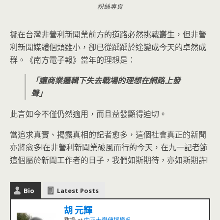
粉絲專頁
擺在台灣非營利新聞業前方的道路必然挑戰叢生，但非營
利新聞媒體個頭雖小，卻已從踽踽於途變成今天的卓然成
群。《南方電子報》當年的理想是：
「讓商業邏輯下失去戰場的理想在網路上發
聲」
此言如今不僅仍然適用，而且益發顯得迫切。
當追求真實、揭露真相的記者愈多，這個社會真正的新聞
亦將愈多!在非營利新聞業破風而行的今天，在九一記者節
這個屬於新聞工作者的日子，我們如斯期待，亦如斯期許!
Bio
Latest Posts
胡 元輝