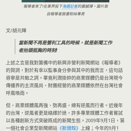
報導者來了!在業界投下
海選記者
的震撼彈。圖片取
自報導者臉書粉絲專頁
文/胡元輝
當新聞不再是營利工具的時候，就是新聞工作
者抬頭挺胸的時刻!
上述之言是我對籌備中的新興非營利新聞網站《報導者》
的賀詞，對於有幸以監事身分參與其中的我而言，這句話
毋寧是共勉之詞。畢竟利潤掛帥的商業媒體仍是台灣現今
傳播界的
主流風尚，財團經營的商業媒體依然在台灣社會
呼風喚雨。
但，商業媒體風再強、勢再盛，總有逆風而行者。近幾年
的台灣，逆風者更是絡繹於途，許多專業媒體工作者嘗試
以各種創新方式突破既成的新聞生態。2009年9月1日，第
一個社會企業型新聞網站
《新頭殼》
上線；今年的9月1