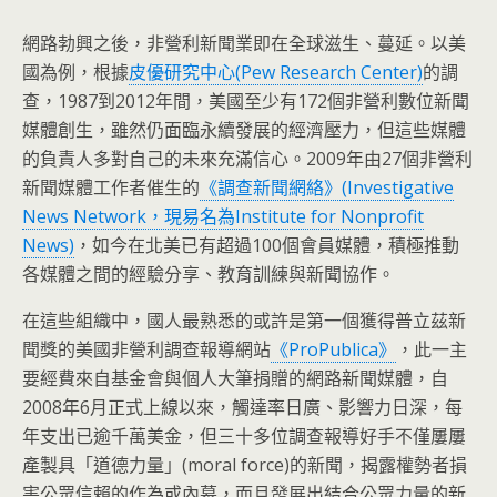
網路勃興之後，非營利新聞業即在全球滋生、蔓延。以美
國為例，根據
皮優研究中心(Pew Research Center)
的調
查，1987到2012年間，美國至少有172個非營利數位新聞
媒體創生，雖然仍面臨永續發展的經濟壓力，但這些媒體
的負責人多對自己的未來充滿信心。2009年由27個非營利
新聞媒體工作者催生的
《調查新聞網絡》(Investigative
News Network，現易名為Institute for Nonprofit
News)
，如今在北美已有超過100個會員媒體，積極推動
各媒體之間的經驗分享、教育訓練與新聞協作。
在這些組織中，國人最熟悉的或許是第一個獲得普立茲新
聞獎的美國非營利調查報導網站
《ProPublica》
，此一主
要經費來自基金會與個人大筆捐贈的網路新聞媒體，自
2008年6月正式上線以來，觸達率日廣、影響力日深，每
年支出已逾千萬美金，但三十多位調查報導好手不僅屢屢
產製具「道德力量」(moral force)的新聞，揭露權勢者損
害公眾信賴的作為或內幕，而且發展出結合公眾力量的新