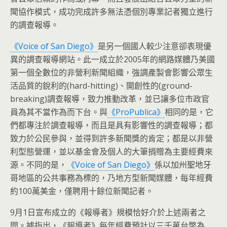
聞協作模式，成功完成許多無法憑個別專業記者獨立進行
的調查報導。
《Voice of San Diego》
是另一個國人較少注意卻表現優
異的調查報導網站。此一成立於2005年的網路媒體乃美國
第一個全數位的非營利新聞組織，強調產製會影響公眾生
活品質的銳利的(hard-hitting)、開創性的(ground-
breaking)調查報導，致力推動改革，並已讓多位市政官
員為其不當作為而下台。與
《ProPublica》
相同的是，它
們都專注於調查報導，而且是具有影響性的調查報導；都
致力於公民參與，並得到許多新聞獎的肯定；都是以非營
利型態營運，並以基金會及個人的大筆捐贈為主要經費來
源。不同的是，
《Voice of San Diego》
係以加州聖地牙
哥地區的公共事務為標的，乃地方型新聞媒體，每年經費
約100萬美金，僅聘用十餘位新聞記者。
9月1日宣布成立的《報導者》規模恰好介於上述兩者之
間。據指出，《報導者》每年經費預計以三千萬台幣為