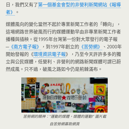
日，我們又有了
第一個基金會型的非營利新聞網站《報導
者》
。
媒體風向的變化當然不起於專業新聞工作者的「轉向」，
這場網路世界破風而行的媒體運動早由非專業新聞工作者
播種與插秧。從1995年台灣第一份對大眾發行的電子報
─
《南方電子報》
，到1997年創立的
《苦勞網》
、2000年
開始發報的《
環境資訊電子報
》，乃至今天許許多多的獨
立與公民媒體，低營利、非營利的網路新聞媒體可謂已蔚
然成風。只不過，破風之路如今仍是荊棘滿布。
苦勞網的精神："運動的媒體，媒體的運動!" 圖片截
自苦勞網募款網頁