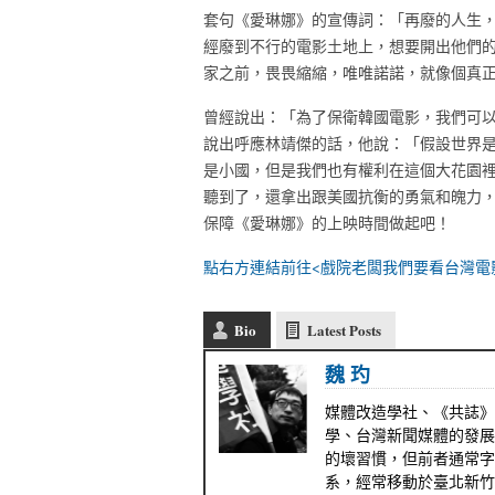
套句《愛琳娜》的宣傳詞：「再廢的人生
經廢到不行的電影土地上，想要開出他們
家之前，畏畏縮縮，唯唯諾諾，就像個真
曾經說出：「為了保衛韓國電影，我們可
說出呼應林靖傑的話，他說：「假設世界
是小國，但是我們也有權利在這個大花園
聽到了，還拿出跟美國抗衡的勇氣和魄力
保障《愛琳娜》的上映時間做起吧！
點右方連結前往<戲院老闆我們要看台灣電
Bio
Latest Posts
魏 玓
媒體改造學社、《共誌》
學、台灣新聞媒體的發展
的壞習慣，但前者通常字
系，經常移動於臺北新竹