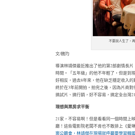
不要說人生了，
文/魏玓
導演林靖傑最近推出了他的第
2
部劇情長片
時間。「五年級」的他不年輕了，但是到
好相反，過去
8
年來，他在缺乏穩定收入的
終於在
3
年前開拍。拍完之後，因為片商對
搞試片、搞行銷，好不容易，搞定全台灣
2
理想與票房求平衡
21
家，不容易啊！但是看看同一個時間上
廳！這些電影院老闆不肯也不敢排上《愛
案公聽會，林靖傑在現場就呼籲要學習韓