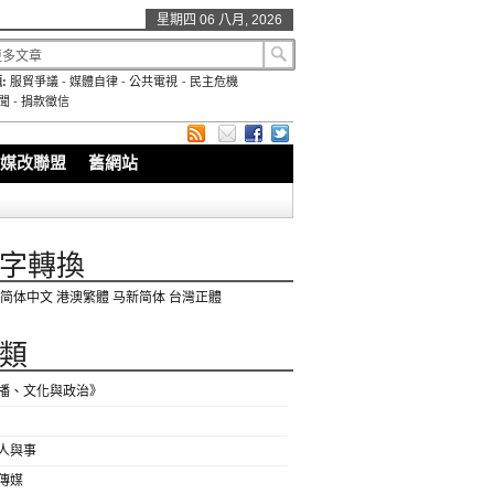
星期四 06 八月, 2026
:
服貿爭議
-
媒體自律
-
公共電視
-
民主危機
聞
-
捐款徵信
媒改聯盟
舊網站
字轉換
简体中文
港澳繁體
马新简体
台灣正體
類
播、文化與政治》
人與事
傳媒