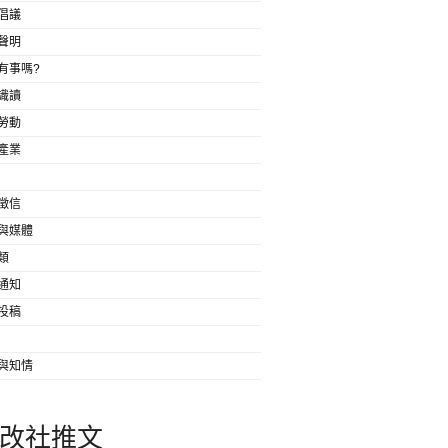
倡議
聲明
有事嗎?
識讀
勞動
產業
徵信
與媒體
類
通知
投稿
與知情
改社推文