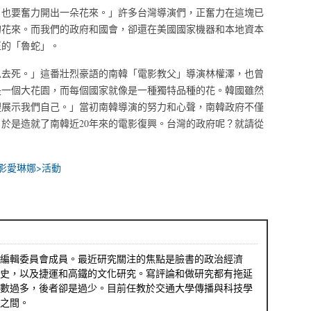
，也要奮力開出一朵花來。」許多台灣導演們，正奮力在這塊已
的花來。而我們的政府和國會，卻還在美國國家機器和本地資本
正的「魯蛇」。
以去死。」這番壯烈豪語的南韓「電影教父」導演林權澤，也曾
是一個大花園，而每個國家就像是一種獨特品種的花。韓國雖然
裡展示我們自己。」當初南韓導演的努力和心聲，南韓政府不僅
，於是造就了南韓近
20
年來的電影復興。台灣的政府呢？就請從
影愛琳娜>活動
編輯委員會成員。最近研究關注的焦點是臉書的政治經濟
史，以及捷運和高鐵的文化研究。寫評論和做研究都有拖延
數過多，後者卻是過少。目前任教於交通大學傳播與科技學
之間。