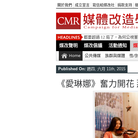
關於我們
成立宣言
寫信給媒改社
捐款支持
都要超過 12 局了，為何公
媒改聲明
媒改倡議
活動通知
媒
Home
公共傳媒
族群與媒體
性/
Published On:
週四, 六月 11th, 2015
《愛琳娜》奮力開花