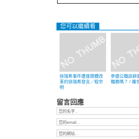
您可以繼續看
徐瑞希事件遭逢媒體改
參選公職該辭
革的徐瑞希發言／程宗
職務嗎？ / 羅
明
留言回應