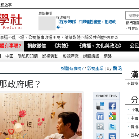
徵稿啟事
最新聲明
媒改聲明
【媒改聲明】回歸理性審查，拒絕政
熱門話題
�...
-
社會新
視董事還不能下場？公視董事改選困局，請讓媒體回歸公共利益/張春炎
體有事嗎?
捐款徵信
《共誌》
《傳播、文化與政治》
公民
別
中國
隱私與知情
影視勞動
影視產業
媒體識讀
網路
媒體有事嗎?
/
影視產業
| By
魏 玓
漢
 那政府呢？
不轉換
SHARE THIS
分
《傳
中國
傳播
公共