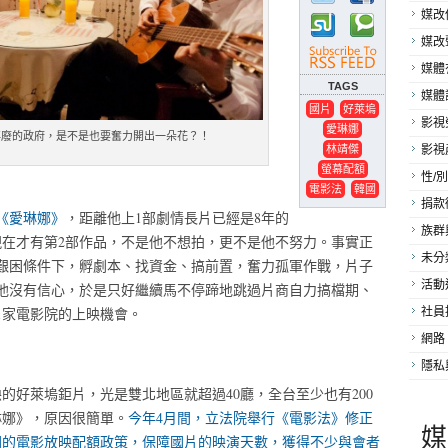
媒改
媒改
媒體
TAGS
媒體
國片
好萊塢
影視
愛琳娜
再廢的政府，是不是也要奮力開出一朵花？！
林靖傑
影視
螢幕配額
性/別
電影法
韓國
捐款
《愛琳娜》
，距離他上
1
部劇情長片已經是
8
年的
族群
現在才有第
2
部作品，不是他不想拍，更不是他不努力。事實正
未分
艱困條件下，
孵劇本、找資金、搞前置，奮力孤軍作戰，片子
活動
他沒有信心，於是只好繼續馬不停蹄地跳過片商自力搞檔期、
1
家電影院的上映機會。
社員
網路
隱私
映的好萊塢鉅片，光是雙北地區就超過
40
廳，全台至少也有
200
琳娜》，原因很簡單。
今年
4
月間，立法院舉行《電影法》修正
媒
國的電影放映配額政策，保障國片的映演天數，獲得不少與會者