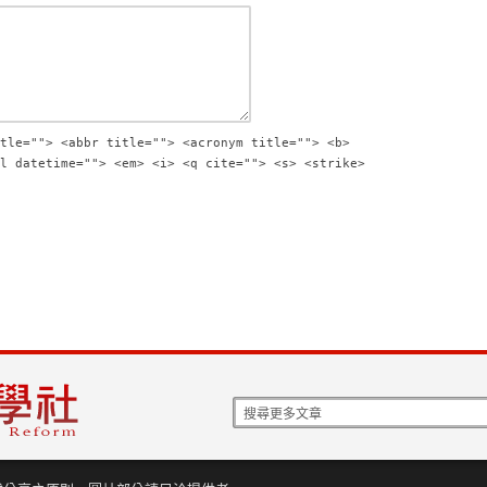
tle=""> <abbr title=""> <acronym title=""> <b>
l datetime=""> <em> <i> <q cite=""> <s> <strike>