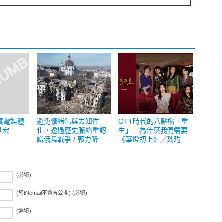
廣電媒體
避免情緒化與去知性
OTT時代的八點檔「重
世宏
化，透過歷史脈絡重認
生」—為什麼我們需要
識俄烏戰爭 / 郭力昕
《華燈初上》／魏玓
(必填)
(您的email不會被公開) (必填)
(選填)