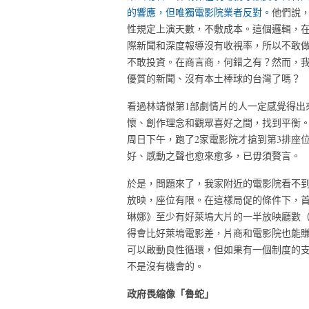
的響應，但唯獨電影院業者反對。
他們說
性規定上演天數，不敷成本。這個邏輯，
際新聞和深度報導沒有收視率，所以不敢
不敢投資。在商言商，何錯之有？然而，
優質的新聞、沒有本土棒球的台灣了嗎？
看過林靖傑第
1
部劇情片的人一定感覺得出
懷、創作理念和觀眾喜好之間，找到平衡
周日下午，跑了
2
家電影院才搶到第
3
排座
好、感動之聲也愈來愈多，已毋須贅言。
於是，問題來了，我家附近的電影院看不
放映，座位有限。在這樣局促的條件下，
琳娜》至少有好萊塢大片的一半放映廳數
得會比好萊塢電影差，片商和電影院也能
可以啟動良性循環，但如果有一個制度的
不是沒有機會的。
政府畏縮像「魯蛇」