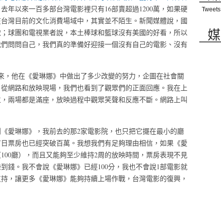
，去年以來一百多部台灣電影裡只有
16
部賣超過
1200
萬，如果硬
Tweets
在台灣目前的文化消費場域中，其實並不陌生。新聞媒體說，國
媒
做；球團和電視業者說，本土棒球和籃球沒有美國的好看，所以
我們問問自己，我們真的準備好迎接一個沒有自己的電影、沒有
來，他在《愛琳娜》中做出了多少改變的努力，企圖在社會關
。從網路和放映現場，我們也看到了觀眾們的正面回應。我在上
位，兩場都是滿座，放映過程中觀眾笑聲和反應不斷。網路上叫
到《愛琳娜》，我前去的那
2
家電影院，也只把它擺在最小的廳
首日票房也已經突破百萬。我想我們有足夠理由相信，如果《愛
（
100
廳），而且又能夠至少維持
2
周的放映時間，票房表現不見
賺到錢。我不會說《愛琳娜》已經
100
分，我也不會說
1
部電影就
支持，讓更多《愛琳娜》能夠持續上場作戰，台灣電影的復興，