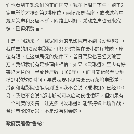
们也看到了观众们的正面回应。我在上周日下午，跑了
2
家电影院才抢到第
3
排座位，两场都是满座，放映过程中
观众笑声和反应不断。网路上叫好、感动之声也愈来愈
多，已毋须赘言。
于是，问题来了，我家附近的电影院看不到《爱琳娜》，
我前去的那
2
家电影院，也只把它摆在最小的厅放映，座
位有限。在这样局促的条件下，首日票房也已经突破百
万。我想我们有足够理由相信，如果《爱琳娜》至少有好
莱坞大片的一半放映厅数（
100
厅），而且又能够至少维
持
2
周的放映时间，票房表现不见得会比好莱坞电影差，
片商和电影院也能赚到钱。我不会说《爱琳娜》已经
100
分，我也不会说
1
部电影就可以启动良性循环，但如果有
一个制度的支持，让更多《爱琳娜》能够持续上场作战，
台湾电影的复兴，不是没有机会的。
政府畏缩像“鲁蛇”