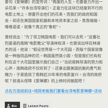
套句《爱琳娜》的宣传词：“再废的人生，也要奋力开出一
朵花来。”许多台湾导演们，正奋力在这块已经废到不行的
电影土地上，想要开出他们的花来。而我们的政府和国
会，却还在美国国家机器和本地资本家之前，畏畏缩缩，
唯唯诺诺，就像个真正的“鲁蛇”。
曾经说出：“为了保卫韩国电影，我们可以去死。”这番壮
烈豪语的南韩“电影教父”导演林权泽，也曾说出呼应林靖
杰的话，他说：“假设世界是一个大花园，而每个国家就像
是一种独特品种的花。韩国虽然是小国，但是我们也有权
利在这个大花园里展示我们自己。”当初南韩导演的努力和
心声，南韩政府不仅听到了，还拿出跟美国抗衡的勇气和
魄力，于是造就了南韩近
20
年来的电影复兴。台湾的政府
呢？就请从保障《爱琳娜》的上映时间做起吧！
点右方连结前往<戏院老板我们要看台湾电影爱琳娜>活动
Bio
Latest Posts