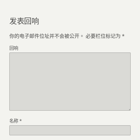
发表回响
你的电子邮件位址并不会被公开。
必要栏位标记为
*
回响
名称
*