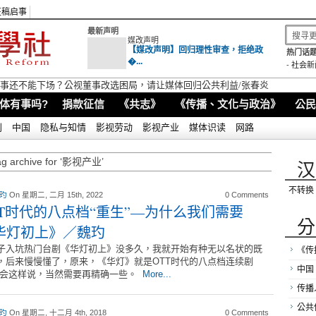
征稿启事
最新声明
媒改声明
【媒改声明】回归理性审查，拒绝政
热门话题
�...
-
社会新
视董事还不能下场？公视董事改选困局，请让媒体回归公共利益/张春炎
体有事吗?
捐款征信
《共志》
《传播、文化与政治》
公民
别
中国
隐私与知情
影视劳动
影视产业
媒体识读
网路
ag archive for ‘影视产业’
汉
不转换
 玓
On 星期二, 二月 15th, 2022
0 Comments
TT时代的八点档“重生”—为什么我们需要
分
华灯初上》／魏玓
子入坑热门台剧《华灯初上》没多久，我就开始有种无以名状的既
《传
，后来慢慢懂了，原来，《华灯》就是OTT时代的八点档连续剧
中国
 会这样说，当然需要再精确一些。
More...
传播
公共
 玓
On 星期二, 十二月 4th, 2018
0 Comments