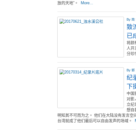
放的天地”。
More...
By
简
致
已
将颜
人开发
分珍
By
郭
纪
下
中国
对影
立纪
想自
明知其不可而为之。 他们在大陆没有发言空
台湾就成了他们最后可以自由发声的场域。