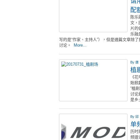
请
配
陈乐
文，
片的
乐融
写的是“作家、主持人”），但是通篇文章除了
讨论。
More...
By
唐
植
《花
始掀
“植
讨论
是乡
By
邱
单
历时
频道