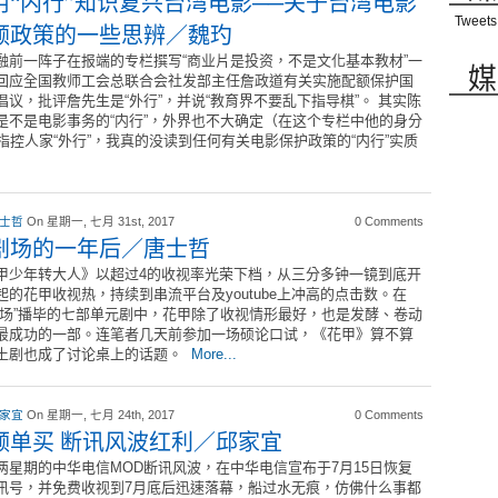
用“内行”知识复兴台湾电影──关于台湾电影
Tweets
额政策的一些思辨／魏玓
融前一阵子在报端的专栏撰写“商业片是投资，不是文化基本教材”一
媒
回应全国教师工会总联合会社发部主任詹政道有关实施配额保护国
倡议，批评詹先生是“外行”，并说“教育界不要乱下指导棋”。 其实陈
是不是电影事务的“内行”，外界也不大确定（在这个专栏中他的身分
指控人家“外行”，我真的没读到任何有关电影保护政策的“内行”实质
 士哲
On 星期一, 七月 31st, 2017
0 Comments
剧场的一年后／唐士哲
甲少年转大人》以超过4的收视率光荣下档，从三分多钟一镜到底开
起的花甲收视热，持续到串流平台及youtube上冲高的点击数。在
剧场”播毕的七部单元剧中，花甲除了收视情形最好，也是发酵、卷动
最成功的一部。连笔者几天前参加一场硕论口试，《花甲》算不算
土剧也成了讨论桌上的话题。
More...
 家宜
On 星期一, 七月 24th, 2017
0 Comments
频单买 断讯风波红利／邱家宜
两星期的中华电信MOD断讯风波，在中华电信宣布于7月15日恢复
讯号，并免费收视到7月底后迅速落幕，船过水无痕，仿佛什么事都