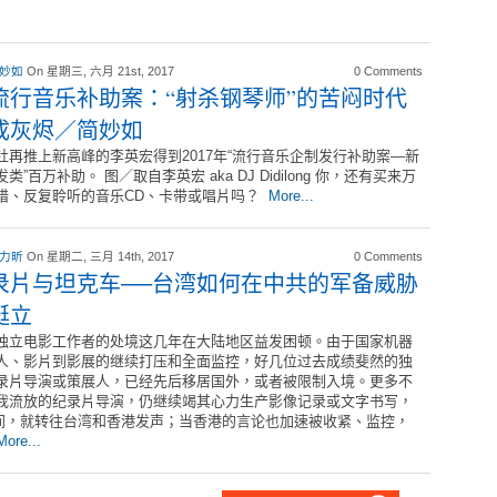
 妙如
On 星期三, 六月 21st, 2017
0 Comments
流行音乐补助案：“射杀钢琴师”的苦闷时代
成灰烬／简妙如
社再推上新高峰的李英宏得到2017年“流行音乐企制发行补助案—新
类”百万补助。 图／取自李英宏 aka DJ Didilong 你，还有买来万
惜、反复聆听的音乐CD、卡带或唱片吗？
More...
 力昕
On 星期二, 三月 14th, 2017
0 Comments
录片与坦克车──台湾如何在中共的军备威胁
挺立
独立电影工作者的处境这几年在大陆地区益发困顿。由于国家机器
人、影片到影展的继续打压和全面监控，好几位过去成绩斐然的独
录片导演或策展人，已经先后移居国外，或者被限制入境。更多不
我流放的纪录片导演，仍继续竭其心力生产影像记录或文字书写，
间，就转往台湾和香港发声；当香港的言论也加速被收紧、监控，
More...