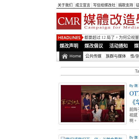
关于我们
成立宣言
写信给媒改社
捐款支持
都要超过 12 局了，为何公
媒改声明
媒改倡议
活动通知
媒
Home
公共传媒
族群与媒体
性/
T
By
魏
O
《
前阵
视感
啊。
By
魏