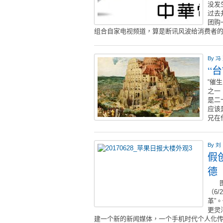
没发
过去
团购
组合自家电视频道，算是断讯风波给消费者
By
冯
“
“催
之一
是二
应该
兄在
By
刘
假
德
图／
（6
革”
更灵
建一个新的新闻媒体，一个手机时代个人化