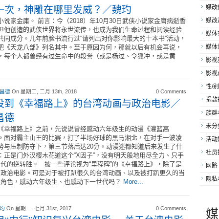
一次，神雕在哪里发威？／魏玓
媒改
小说家金庸。 前言：今（2018）年10月30日武侠小说家金庸病逝香
媒改
但他创造的武侠世界将永世流传，也成为我们生命过程和阅读经验
媒体
共同成分。几年前脸书流行过“请列出对你影响最大的十本书”活动，
把《天龙八部》列名其中。至于原因为何，那就以后有机会再说，
媒体
，每个人都曾经有过生命中的段誉（或是杨过、令狐冲，或是黄
影视
影视
性/别
 昌德
On 星期二, 二月 13th, 2018
0 Comments
捐款
没到《幸福路上》的台湾动画与政治电影／
族群
昌德
未分
《幸福路上》之前，先说说曾经感动六年级生的动漫《灌篮高
。面对霸主山王的比赛，打了半场好球的黑马湘北，在对手一波凌
活动
势与压制防守下，第三节落后达20分。动漫迷都知道后来发生了什
社员
：正是门外汉樱木花道这个“X因子”，没有明天般地用尽全力、只手
代的逆转胜。 被一些评论视为“里程碑”的《幸福路上》，除了是
网路
的政治电影。可是对于被打趴很久的台湾动画、以及被打趴更久的当
隐私
的角色，感动六年级生、也感动下一世代吗？
More...
媒
 玓
On 星期一, 七月 31st, 2017
0 Comments