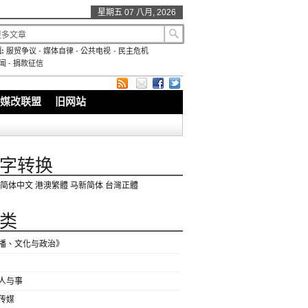
星期五 07 八月, 2026
:
服贸争议
-
媒体自律
-
公共电视
-
民主危机
闻
-
捐款征信
媒改联盟
旧网站
字转换
简体中文
港澳繁體
马新简体
台灣正體
类
播、文化与政治》
人与事
传媒