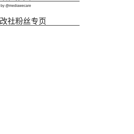
 by @mediawecare
改社粉丝专页