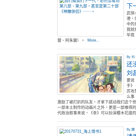
下
武侠
港，
中的
我就
毕竟
蓉、阿朱罢）。
More...
By
刘
还
刘
要说
手》
厉攻
么事
激励了被打趴的队友，才拿下感动我们这个世
一部本土制作的动画片之外，更是一部难得
代政治叙事来说，《幸》可以扮演樱木花道
By
魏