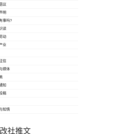
倡议
声明
有事吗?
识读
劳动
产业
征信
与媒体
类
通知
投稿
与知情
改社推文