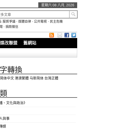
星期六 08 八月, 2026
:
服貿爭議
-
媒體自律
-
公共電視
-
民主危機
聞
-
捐款徵信
媒改聯盟
舊網站
字轉換
简体中文
港澳繁體
马新简体
台灣正體
類
播、文化與政治》
人與事
傳媒