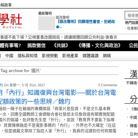
徵稿啟事
最新聲明
媒改聲明
【媒改聲明】回歸理性審查，拒絕政
熱門話題
�...
-
社會新
視董事還不能下場？公視董事改選困局，請讓媒體回歸公共利益/張春炎
體有事嗎?
捐款徵信
《共誌》
《傳播、文化與政治》
公民
別
中國
隱私與知情
影視勞動
影視產業
媒體識讀
網絡
Tag archive for ‘國片’
漢
不轉換
 玓
On 星期一, 七月 31st, 2017
0 Comments
用「內行」知識復興台灣電影──關於台灣電
分
配額政策的一些思辨／魏玓
融前一陣子在報端的專欄撰寫「商業片是投資，不是文化基本教
《傳
一文，回應全國教師工會總聯合會社發部主任詹政道有關實施配額
中國
國片的倡議，批評詹先生是「外行」，並說「教育界不要亂下指導
。 其實陳樂融是不是電影事務的「內行」，外界也不大確定（在這
傳播
），但是通篇文章除了指控人家「外行」，我真的沒讀到任何有關電
公共