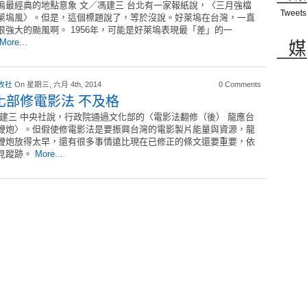
塢最經典的地點意象 文／馮建三 台北有一家報紙說，〈三月強檔
Tweets
萊塢風〉。但是，這個標題說了，等於沒說。好萊塢在台灣，一直
很強大的颱風啊。 1956年，可能是好萊塢表現最「差」的一
媒
More...
改社
On 星期三, 六月 4th, 2014
0 Comments
化部修電影法 不及格
馮建三 中央社說，行政院通過文化部的〈電影法翻修（後） 龍應台
鞭炮〉。但假使修電影法是要振興台灣的電影製片能量與資源，龍
鞭炮放得太早，還有很多事情遠比現在已修正的條文還要重要，依
見蹤跡。
More...