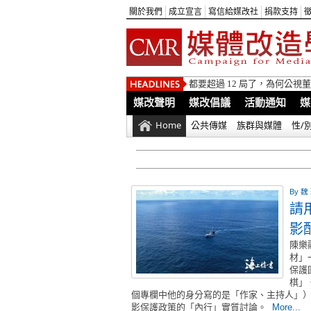
關於我們
成立宣言
寫信給媒改社
捐款支持
都要超過 12 局了，為何公
媒改聲明
媒改倡議
活動通知
媒
Home
公共傳媒
族群與媒體
性/
By
魏
請
影
陳樂
材」
保護
棋」
個專欄中他的身分寫的是「作家、主持人」
影保護政策的「內行」實質討論。
More...