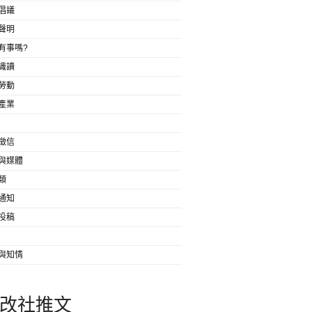
倡議
聲明
有事嗎?
識讀
勞動
產業
徵信
與媒體
類
通知
投稿
與知情
改社推文