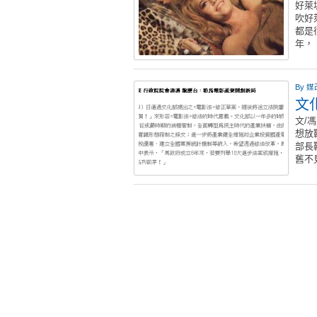
好萊
吹好
都是
年，
By
媒
文
文/
想放
部長
舊不