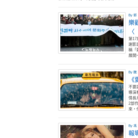
By
郭
樂
〈
第1
謝影
稱「
展開
By
魏
《
不要
導演
情長
2部
來，
By
馮
報