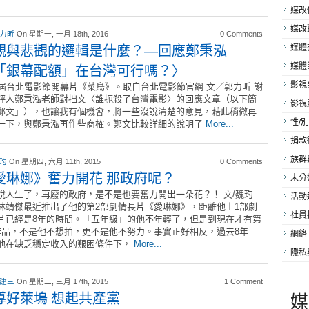
媒改
媒改
 力昕
On 星期一, 一月 18th, 2016
0 Comments
觀與悲觀的邏輯是什麼？―回應鄭秉泓
媒體
「銀幕配額」在台灣可行嗎？〉
媒體
影視
7屆台北電影節開幕片《菜鳥》。取自台北電影節官網 文／郭力昕 謝
評人鄭秉泓老師對拙文〈誰扼殺了台灣電影〉的回應文章（以下簡
影視
鄭文」），也讓我有個機會，將一些沒說清楚的意見，藉此稍微再
性/別
一下，與鄭秉泓再作些商榷。鄭文比較詳細的說明了
More...
捐款
族群
 玓
On 星期四, 六月 11th, 2015
0 Comments
愛琳娜》奮力開花 那政府呢？
未分
說人生了，再廢的政府，是不是也要奮力開出一朵花？！ 文/魏玓
活動
林靖傑最近推出了他的第2部劇情長片《愛琳娜》，距離他上1部劇
社員
片已經是8年的時間。「五年級」的他不年輕了，但是到現在才有第
作品，不是他不想拍，更不是他不努力。事實正好相反，過去8年
網絡
他在缺乏穩定收入的艱困條件下，
More...
隱私
 建三
On 星期二, 三月 17th, 2015
1 Comment
導好萊塢 想起共產黨
媒