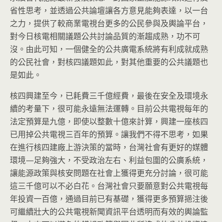
省性思考
，並透過公共論壇讓各方意見能夠表達，以一台
之力，提供了較商業電視台更多的公民參與及輿論平台，
對今日核電相關議題公共討論品質的漸趨成熟，功不可
沒。由此可知，一個健全的公共廣電系統將有利成就成熟
的公民社會，對核四議題如此，對其他重要的公共議題也
是如此。
核四興建至今，已耗費三千億經費，最後在安全及環境永
續的考量下，很可能永遠無法運轉。目前公共電視每年的
法定預算是九億，即使以整數十億來計算，興建一座核四
已用掉公共電視三百年的預算。讓我們不得不思考，如果
在進行核四建廠上游決策的當時，台灣社會有更好的媒體
環境—足夠強大，不受政治左右、利益包圍的公廣系統，
讓能源政策與核安問題在社會上獲得更充分討論，很可能
這三千億可以不必白花。台灣社會只要願意對公共電視每
年投資一百億，通過目前已有基礎，獲得更多預算挹注後
可繼續壯大的公共電視新聞資訊平台透明而有效的輿論監