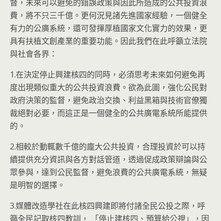
督，未來可以避免的錯誤政策與因此所造成的公共投資浪
費，將不只三千億。更何況見諸先進國家經驗，一個健全
有力的公廣系統，還可發揮厚植國家文化實力的效果，更
具有扶植文創產業的重要功能。因此我們在此呼籲立法院
與社會各界：
1.在決定停止興建核四的同時，必須思考未來如何避免再
度出現類似重大的公共投資浪費。欲為此圖，強化公民對
政府決策的監督，避免政治交換、利益黑箱與技術官僚獨
裁絕對必要，而這正是一個健全的公共廣電系統所能提供
的。
2.相較於動輒數千億的龐大公共投資，合理投資於可以持
續提供充分資訊與各方對話管道，透過促成政策辯論與公
眾參與，達到公民監督，避免浪費的公共廣電系統，無疑
是明智的選擇。
3.媒體改造學社在此核四興建即將付諸全民公投之際，呼
籲全民記取核四教訓， 「停止建核四、預算給公視」，因