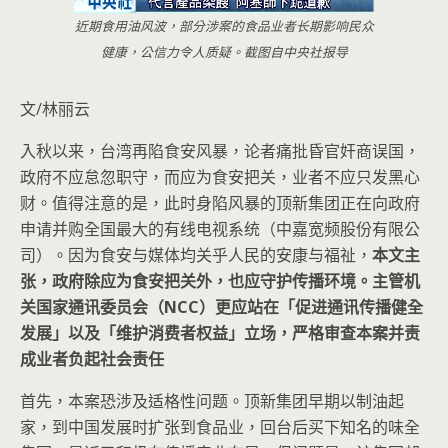
近期食用油风波，部分涉案的食品业者长期影响民众
健康，公信力令人质疑。截图自中央社报导
文/林丽云
入秋以来，台湾再陷食安风暴，论者痛批昏官奸商误国，
政府不应怠忽职守，而应为食安把关，业者不应只发黑心
财。值得注意的是，此时身陷风暴的顶新集团正在向政府
申请并购全国最大的有线电视系统（中嘉宽频股份有限公
司）。因为食安与媒体均关乎人民的安康与福祉，
本文主
张，政府除应为食安把关外，也应守护传播环境。
主管机
关国家通讯委员会（NCC）更应站在「促进通讯传播健全
发展」以及「维护消费者权益」立场，严格审查本案并责
成业者负起社会责任
首先，本案恐涉及适格性问题。顶新集团早期以制油起
家，到中国发展时扩张到食品业，回台后买下知名的味全