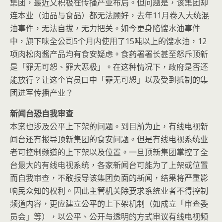
集团，最近又积极在传播产业布局。但问题是，该集团却
连本业（油品与食品）都无法顾好，去年11月卷入大统混
油事件，无法自拔，无力把关。如今更身陷馊水油事件
中，旗下味全公司5个月内使用了15吨以上的馊水油，12
项肉松肉酱产品均有食安疑虑。食药署署长甚至怒斥顶新
是「罪无可恕、罪大恶极」。在这种情况下，政府是否还
能放行？让这个官员口中「罪无可恕」以及受到抵制的集
团进军传播产业？
新闻台恐自我审查
本案也涉及公平上下架的问题。到目前为止，有线电视新
闻台还有报导顶新集团的食安问题。但是有线电视系统业
者可控制频道的上下架以及位置。一旦顶新集团掌控了全
台最大的有线电视系统，各家新闻台可能为了上架或位置
而自我审查，不敢报导该集团负面的新闻，结果将严重影
响民众知的权利。因此主管机关除要求系统业者不得控制
频道内容，更应建立公平的上下架机制（如成立「审查委
员会」等），以公平、公开与透明的方式审议有线电视频