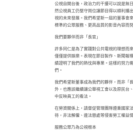
公視自開台後，政治力的干擾可以說是無
然公視員工仍堅守崗位讓節目得以順利播
視的未來發展。我們希望新一屆的董事會
標準的公眾服務、更高品質的影音內容而
我們要夥伴而非「長官」
許多同仁是為了實踐對公共電視的理想而
僅僅提供娛樂。表現在節目製作、新聞報
績證明了我們的熱忱與專業。這樣的努力
們。
我們希望新董事成為我們的夥伴，而非「
外，也應該繼續讓公華視工會以及原民台
中反映員工的看法。
在勞資關係上，請督促管理團隊遵重國家
待，非法解僱、違法懲處等侵害勞工權益
服務公眾乃為公視根本