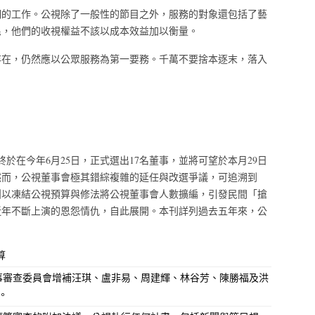
們的工作。公視除了一般性的節目之外，服務的對象還包括了藝
民，他們的收視權益不該以成本效益加以衡量。
存在，仍然應以公眾服務為第一要務。千萬不要捨本逐末，落入
終於在今年6月25日，正式選出17名董事，並將可望於本月29日
然而，公視董事會極其錯綜複雜的延任與改選爭議，可追溯到
黨團以凍結公視預算與修法將公視董事會人數擴編，引發民間「搶
近年不斷上演的恩怨情仇，自此展開。本刊詳列過去五年來，公
算
視董事審查委員會增補汪琪、盧非易、周建輝、林谷芳、陳勝福及洪
。