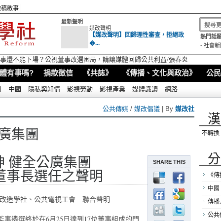
徵稿啟事
最新聲明
媒改聲明
【媒改聲明】回歸理性審查，拒絕政
熱門話題
�...
-
社會新
視董事還不能下場？公視董事改選困局，請讓媒體回歸公共利益/張春炎
體有事嗎?
捐款徵信
《共誌》
《傳播、文化與政治》
公民
別
中國
隱私與知情
影視勞動
影視產業
媒體識讀
網路
公共傳媒
/
媒改倡議
| By
媒改社
漢
廣集團
不轉換
分
 健全公廣集團
SHARE THIS
董事長選任之聲明
《傳
中國
改造學社、公共電視工會 聯合聲明
傳播
公共
監事遴選終於在6月25日達到17位董事組成的門