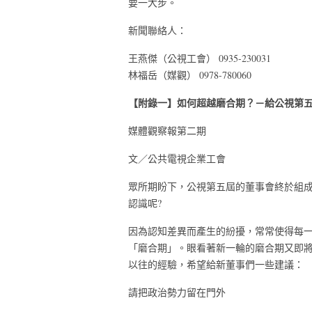
要一大步。
新聞聯絡人：
王燕傑（公視工會） 0935-230031
林福岳（媒觀） 0978-780060
【附錄一】如何超越磨合期？－給公視第
媒體觀察報第二期
文／公共電視企業工會
眾所期盼下，公視第五屆的董事會終於組
認識呢?
因為認知差異而產生的紛擾，常常使得每
「磨合期」。眼看著新一輪的磨合期又即
以往的經驗，希望給新董事們一些建議：
請把政治勢力留在門外