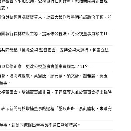
公視預算審查的附加決議，公視執行任何計畫，包括新聞與節目規
動支。
的鄭同僚與總經理馮賢賢等人，於四大報刊登聲明抗議政治干預，並
團由黨團執行長林益世主導，提案修公視法，將公視董事員額由11-
間組織共同發起「搶救公視 監督國會」支持公視大遊行，包圍立法
法第13條修正案，更改公視董事會董事員額為17-21名。
查委員會，增聘陳世敏、蔡憲唐、廖元豪、須文蔚、趙雅麗、黃玉
董事。
參與公視董事會，增補董事盧非易、周建輝等人並於董事會提出臨時
。
聞局，表示新聞局於增補董事的過程「鑿痕斑斑，紊亂體制，未臻完
補之5位董事，對鄭同僚提出董事長不適任暨解聘案。