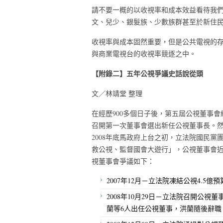
請不要一概的以收視率和成本效益看待我
文、兒少、銀髮族、少數族群甚至於新住
收視率與成本固然重要，但是公共電視的
與商業電視台的收視率競逐之中。
【附錄二】五年公視爭議史話說從頭
文／林靖堂 整理
在經歷900多個日子後，第五屆公視董事會
召開第一次董事會選出新任公視董事長。
2008年底馬政府上台之初，立法院國民
救公視、監督國會大遊行」，公視董事會
視董事會爭議如下：
2007年12月－立法院凍結公視4.5億預
2008年10月29日－立法院召開公
蘭等6人出任公視董事，洪蘭隨後辭職