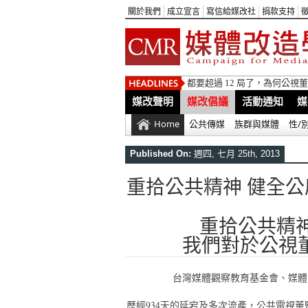
關於我們
成立宣言
寫信給媒改社
捐款支持
都要超過 12 局了，為何公
媒改聲明
媒改倡議
活動通知
媒
Home
公共傳媒
族群與媒體
性/
Published On:
週四, 七月 25th, 2013
重拾公共精神 健全公
重拾公共精神
我們對於公視
台灣媒體觀察教育基金會、媒體
歷經934天的延宕及多次流產，公共電視董