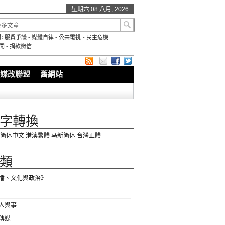
星期六 08 八月, 2026
:
服貿爭議
-
媒體自律
-
公共電視
-
民主危機
聞
-
捐款徵信
媒改聯盟
舊網站
字轉換
简体中文
港澳繁體
马新简体
台灣正體
類
播、文化與政治》
人與事
傳媒