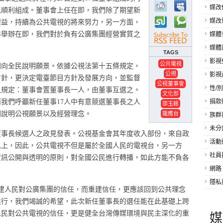
媒改
以順利組成。董事會上任在即，我們除了期望新
權益，持續為公共電視的將來努力，另一方面，
媒改
亦舉辦在即，我們對於負有公廣集團經營實質之
媒體
：
媒體
TAGS
影視
公共電視
開向全民說明願景。依據公視法第十五條規定，
公視
影視
方針，更決定電臺節目方針及發展方向，並監督
公視董事會
之規定：董事會置董事長一人，由董事互選之。
性/別
文化部
我們呼籲新任董事17人中有意競選董事長之人
捐款
邵玉銘
開說明公視願景以及經營理念。
龍應台
族群
未分
董事長候選人之政見發表。公視基金會其年度收入部份，來自政
活動
以上，因此，公共電視不但是屬於全國人民的電視台，另一方
社員
資訊公開與透明的原則，對全國公民進行轉播，如此方能不負各
網路
隱私
重建人民對公廣集團的信任，而重建信任，更應該回到公共理念
進行，我們竭誠的希望，此次新任董事長的選任能在此基礎上跨
人民對公共電視的信任，更是健全台灣傳媒環境與民主深化的重
媒