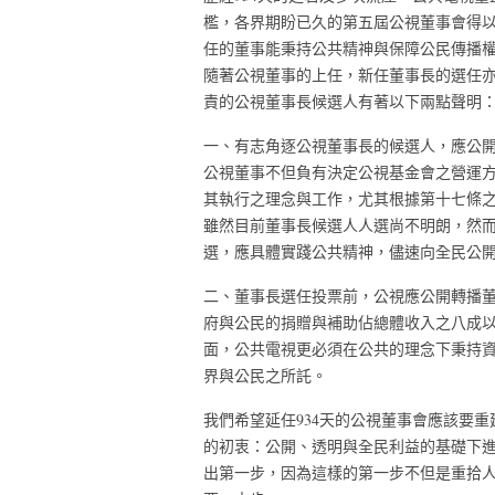
檻，各界期盼已久的第五屆公視董事會得
任的董事能秉持公共精神與保障公民傳播
隨著公視董事的上任，新任董事長的選任
責的公視董事長候選人有著以下兩點聲明
一、有志角逐公視董事長的候選人，應公
公視董事不但負有決定公視基金會之營運
其執行之理念與工作，尤其根據第十七條
雖然目前董事長候選人人選尚不明朗，然而
選，應具體實踐公共精神，儘速向全民公
二、董事長選任投票前，公視應公開轉播
府與公民的捐贈與補助佔總體收入之八成
面，公共電視更必須在公共的理念下秉持
界與公民之所託。
我們希望延任934天的公視董事會應該要
的初衷：公開、透明與全民利益的基礎下
出第一步，因為這樣的第一步不但是重拾