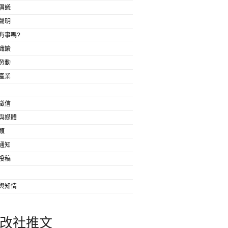
倡議
聲明
有事嗎?
識讀
勞動
產業
徵信
與媒體
類
通知
投稿
與知情
改社推文