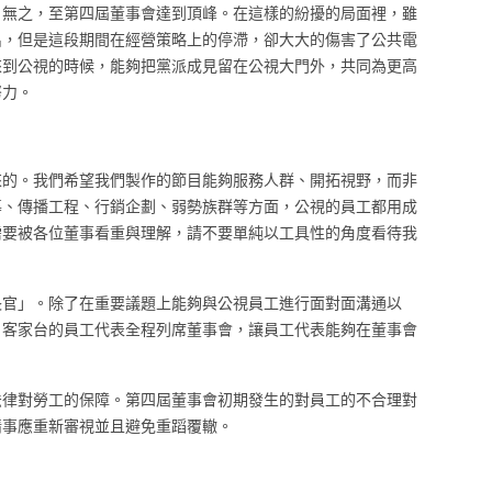
日無之，至第四屆董事會達到頂峰。在這樣的紛擾的局面裡，雖
出，但是這段期間在經營策略上的停滯，卻大大的傷害了公共電
來到公視的時候，能夠把黨派成見留在公視大門外，共同為更高
努力。
來的。我們希望我們製作的節目能夠服務人群、開拓視野，而非
導、傳播工程、行銷企劃、弱勢族群等方面，公視的員工都用成
需要被各位董事看重與理解，請不要單純以工具性的角度看待我
長官」。除了在重要議題上能夠與公視員工進行面對面溝通以
、客家台的員工代表全程列席董事會，讓員工代表能夠在董事會
法律對勞工的保障。第四屆董事會初期發生的對員工的不合理對
情事應重新審視並且避免重蹈覆轍。