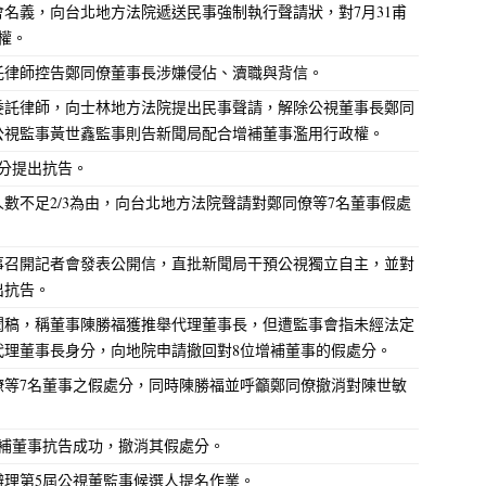
董事會名義，向台北地方法院遞送民事強制執行聲請狀，對7月31甫
權。
福委託律師控告鄭同僚董事長涉嫌侵佔、瀆職與背信。
俊賓委託律師，向士林地方法院提出民事聲請，解除公視董事長鄭同
公視監事黃世鑫監事則告新聞局配合增補董事濫用行政權。
處分提出抗告。
開會人數不足2/3為由，向台北地方法院聲請對鄭同僚等7名董事假處
等舊董事召開記者會發表公開信，直批新聞局干預公視獨立自主，並對
出抗告。
表新聞稿，稱董事陳勝福獲推舉代理董事長，但遭監事會指未經法定
代理董事長身分，向地院申請撤回對8位增補董事的假處分。
鄭同僚等7名董事之假處分，同時陳勝福並呼籲鄭同僚撤消對陳世敏
位增補董事抗告成功，撤消其假處分。
政院辦理第5屆公視董監事候選人提名作業。