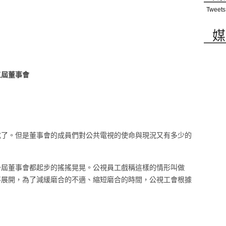
Tweets
媒
五屆董事會
成了。但是董事會的成員們對公共電視的使命與現況又有多少的
一屆董事會都起步的搖搖晃晃。公視員工戲稱這樣的情形叫做
將展開，為了減緩磨合的不適、縮短磨合的時間，公視工會根據