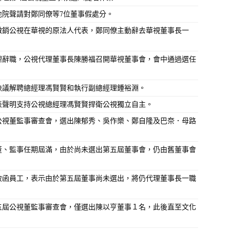
北地院聲請對鄭同僚等7位董事假處分。
勝福撤銷公視在華視的原法人代表，鄭同僚主動辭去華視董事長一
正然理辭職，公視代理董事長陳勝福召開華視董事會，會中通過選任
會，決議解聘總經理馮賢賢和執行副總經理鍾裕淵。
織發表聲明支持公視總經理馮賢賢捍衛公視獨立自主。
五屆公視董監事審查會，選出陳郁秀、吳作樂、鄭自隆及巴奈．母路
四屆董、監事任期屆滿，由於尚未選出第五屆董事會，仍由舊董事會
勝福致函員工，表示由於第五屆董事尚未選出，將仍代理董事長一職
度第五屆公視董監事審查會，僅選出陳以亨董事１名，此後直至文化
。