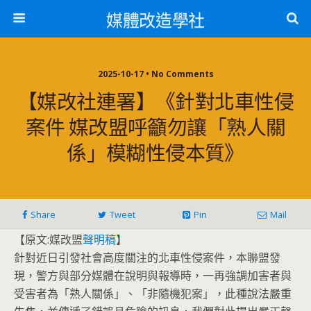
媒體改造學社
2025-10-17 • No Comments
【媒改社連署】《針對北車性侵
案件 媒改盟呼籲勿讓「熟人關
係」模糊性侵本質》
Share
Tweet
Pin
Mail
【原文:媒改盟
聲明稿
】
針對近日引發社會高度關注的北車性侵案件，本聯盟發
現，警方與部分媒體在說明與報導時，一再強調加害者與
受害者為「熟人關係」、「非隨機犯案」，此種說法嚴重