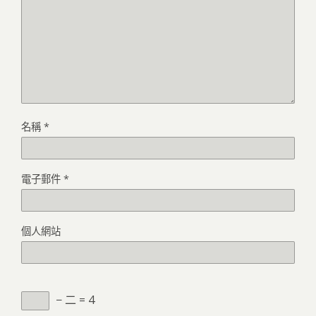
名稱
*
電子郵件
*
個人網站
− 二 = 4