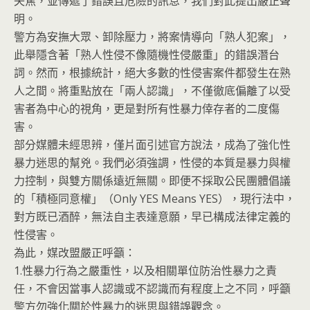
失焦，並傳遞了錯誤且危險的訊息，我們對此提出嚴正聲
明。
警方為安撫大眾、卸除壓力，將案情導向「熟人犯案」，
此舉隱含著「熟人性侵不像隨機性侵嚴重」的錯誤潛台
詞。然而，根據統計，絕大多數的性侵害案件都發生在熟
人之間。將重點放在「兩人認識」，不僅徹底偏離了以受
害者為中心的視角，更是對所有性暴力倖存者的二度傷
害。
部分媒體未經思辨，僅片面引述官方說法，成為了強化性
暴力迷思的幫兇。我們必須強調，性侵的本質是暴力與權
力控制，與雙方關係遠近無關。即便不採取公民團體倡議
的「積極同意權」（Only YES Means YES），現行法中，
對方既已酒醉，無法自主表達意願，早已構成法律定義的
性侵害。
為此，媒改盟嚴正呼籲：
1.性暴力行為之嚴重性，以及相關單位防治性暴力之責
任，不會因當事人認識或不認識而有程度上之不同，呼籲
警方勿強化關於性暴力的迷思與錯誤觀念。