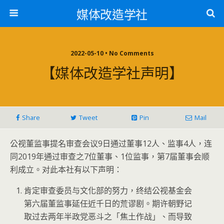
媒体改造学社
2022-05-10 • No Comments
【媒体改造学社声明】
Share
Tweet
Pin
Mail
公视董监事提名审查会议9日通过董事12人、监事4人，连
同2019年通过审查之7位董事、1位监事，第7届董事会顺
利成立。对此本社有以下声明：
肯定审查委员与文化部的努力，终结公视基金会
第六届董监事延任近千日的荒谬剧。期许朝野记
取过去两年半政党恶斗之「焦土作战」、而导致