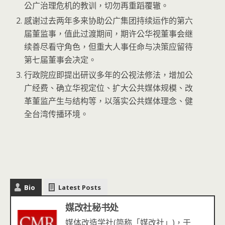
公广治理危机的教训，切勿再重蹈覆辙。
感谢过去两年多来协助公广集团持续运作的第六
届董监事，值此过渡期间，期许公华视董事会继
续善尽看守角色，但重大人事任命与决策应留待
第七届董事会决定。
行政院应即提出研议多年的公视法修法，增加公
广经费、确立华视定位、扩大公共媒体规模、改
革董监产生与结构等，以落实公共媒体理念、健
全台湾传播环境。
Bio
Latest Posts
媒改社秘书处
媒体改造学社(简称「媒改社」)，于