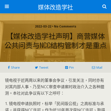
媒体改造学社
2022-03-22 • No Comments
【媒体改造学社声明】商营媒体
公共问责与NCC结构管制才是重点
Share
Tweet
Pin
Mail
镜电视于近两周以来的董事会争议，引发关注，同时亦有
对其内部人事、乃至NCC审查申请案时政治介入之各种臆
测。本社对此争议有以下之呼吁：
1. 镜电视申请执照时，标举「民间版公视」之高标准与承
诺，并获得NCC许可。作为近10年首次获NCC许可、取得