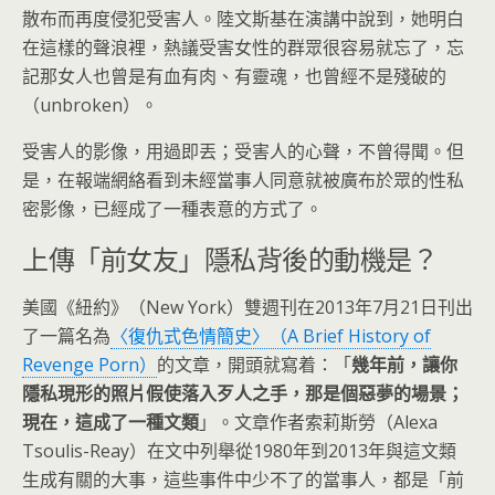
散布而再度侵犯受害人。陸文斯基在演講中說到，她明白
在這樣的聲浪裡，熱議受害女性的群眾很容易就忘了，忘
記那女人也曾是有血有肉、有靈魂，也曾經不是殘破的
（unbroken）。
受害人的影像，用過即丟；受害人的心聲，不曾得聞。但
是，在報端網絡看到未經當事人同意就被廣布於眾的性私
密影像，已經成了一種表意的方式了。
上傳「前女友」隱私背後的動機是？
美國《紐約》（New York）雙週刊在2013年7月21日刊出
了一篇名為
〈復仇式色情簡史〉（A Brief History of
Revenge Porn）
的文章，開頭就寫着：「
幾年前，讓你
隱私現形的照片假使落入歹人之手，那是個惡夢的場景；
現在，這成了一種文類
」。文章作者索莉斯勞（Alexa
Tsoulis-Reay）在文中列舉從1980年到2013年與這文類
生成有關的大事，這些事件中少不了的當事人，都是「前