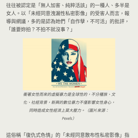
往往被認定是「無人加害、純粹活該」的一種人、多半是
女人。以「未經同意洩漏性私密影像」的受害人而言，報
導與網議，多的是認為她們「自作孽，不可活」的批評，
「誰要妳拍？不拍不就沒事？」
衝著女性而來的虛擬暴力是全球性的，不分種族、文
化、社經背景，新興的數位暴力不僅影響女性身心，
同時造成女性經濟上莫大壓力。（圖片來源：
Pexels）
這俗稱「復仇式色情」的「未經同意散布性私密影像」指