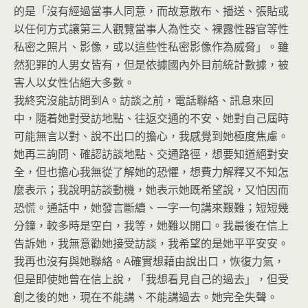
的是「沒有經過當事人同意，而故意散布、播送、張貼或
以任何方式讓第三人觀覽當事人為性交、裸露性器官等性
私密之照片、影像，或以這些性私密影像作為威脅」。雖
然犯罪的人男女皆有，但是依據國內外目前統計數據，被
害人以女性佔絕大多數。
我終究沒能訪問到A。訪談之前，電話聯絡、訊息來回
中，隨着她對受訪地點、往返交通的不安、她對自己屆時
可能無言以對、說不出口的擔心，我感覺到她極度焦慮。
她再三詢問、確認訪談地點、交通路徑，想要知道絕對安
全，但也擔心我無從了解她的恐懼，想費力解釋又不知怎
麼表示；我說明訪談動機，她表示她既希望說，又怕因而
恐慌。通話中，她發言斷續、一字一句講來艱難；短短幾
分鐘，較多時是空白，我等，她難以開口。我最後在信上
告訴她，我無意勸她接受訪談，我希望的是她平平安安。
我再也沒有與她聯絡。A確實想藉由說出口，恢復力氣，
但是即使她曾在信上說，「我想看見自己的過去」，但受
創之後的她，現在不能講、不能講過去。她完全失聲。