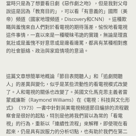
當時只是為了想要看日劇《惡作劇之吻》，但是我對父母
說這是因為「教育目的」，可以看「有意義的」國際（美
帝）頻道（國家地理頻道，Discovery和CNN）。這種欺
瞞與羞愧來自人們對於看電視的期待落差，愉悅地看電視
這件事情，一直以來是一種曖昧弔詭的實踐，無論是理直
氣壯或是羞愧不好意思或是邊看邊罵，都具有某種相對應
的社會脈絡、政治與家庭情境的意涵。
這篇文章想簡單地概論「節目表閱聽人」和「追劇閱聽
人」的差異與變化，似乎是某些流動性的看電視模式改變
了。人和電視的關係也改變了。英國文化馬克思主義者雷
蒙威廉斯（Raymond Williams）在《電視：科技與文化形
式》（1973）一書中針對英美電視頻道節目編排的流程觀
察會是很好的起點，特別是他將我們習以為常的「看電
視」的行為，重新以「連續性流程」來解釋，即使現在看
起來，仍是具有說服力的分析切點，也有助於我們在第二