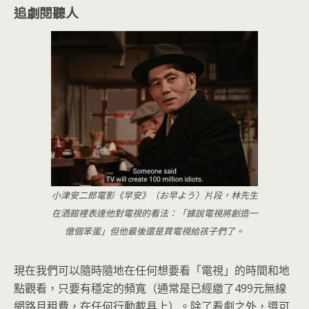
追劇閱聽人
小津安二郎電影《早安》（お早よう）片段，林先生
在酒館裡表達他對電視的看法：「據說電視將創造一
億個笨蛋」但他最後還是買電視給孩子們了。
現在我們可以隨時隨地在任何想要看「電視」的時間和地
點觀看，只要有穩定的頻寬（通常是已經繳了499元無線
網路月租費，在任何行動載具上）。除了看劇之外，還可