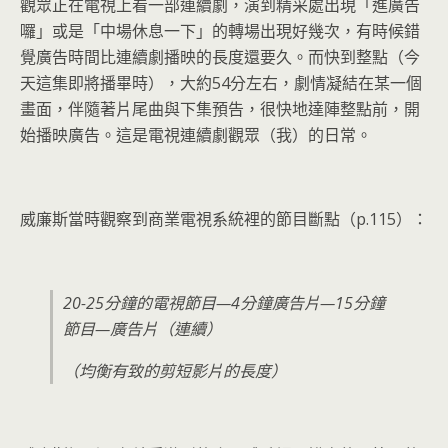
觀眾正在電視上看一部連續劇，演到精采處出現「進廣告
囉」或是「中場休息一下」的轉場出現好幾次，有時候錯
覺廣告時間比連續劇播映的長度還要久。而快到整點（今
天這集即將播畢時），大約54分左右，劇情凝結在某一個
畫面，伴隨著片尾曲與下集預告，很快地達陣整點前，開
始播映廣告。這是電視連續劇觀眾（我）的日常。
威廉斯當時觀察到商業電視系統裡的節目斷點（p.115）：
20-25
分鐘的電視節目—4分鐘廣告片—15分鐘
節目—廣告片（連續）
（均衡有致的剪短影片的長度）