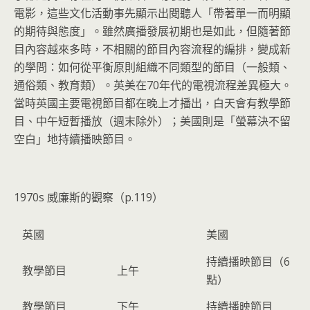
電影，這些文化活動事先顯示出閱聽人「帶著單一而明顯
的期待與態度」。雖然廣播發展初期也是如此，但隨著節
目內容越來多時，不相關的節目內容流程的編排，變成新
的學問：如何從平衡原則組織不同類型的節目（一般類、
通俗類、教育類）。英美在70年代的電視流程差異極大。
當時英國主要電視節目都在晚上才播出，白天會有教學節
目、中午短暫播放（週末除外）；美國則是「螢幕決不留
空白」地持續播映節目。
1970s 威廉斯的觀察（p.119）
英國
美國
持續播映節目（6
教學節目
上午
點）
教學節目
下午
持續播映節目