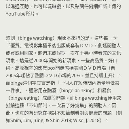
以溝通互動，也可以玩遊戲，以及點閱任何網紅新上傳的
YouTube影片。
追劇（binge watching）現象本來指的是，這些每一季
「優質」電視影集播畢後出版成套裝ＤＶＤ，劇迷閱聽人
或買或租回家，趁週末或假期一次花十幾小時看完的文化
現象。這是從2000年開始的新現象，一些高品質、好口
碑、高收視率的影集box開始席捲美國ＤＶＤ市場（自
2005年起佔了整體ＤＶＤ市場的20%，並且持續上升）。
而binge這個字其實是指「一個人在短時間內過量地做某
一件事」，通常用在酗酒（binge drinking）和暴食
（binge eating）成癮等問題。而binge watching便用來
描繪這種「不知節制，一次看了好幾集」的閱聽人。因
此，也真的有研究在探討不知節制看劇與健康的問題 （例
如Shim, Lim, Jung, & Shin 2018; Wise, J. 2018）。