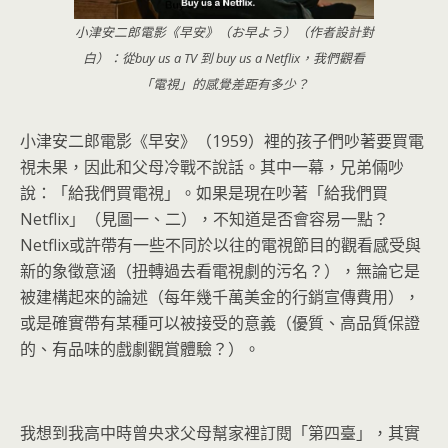
小津安二郎電影《早安》（お早よう）（作者設計對
白）：從buy us a TV 到 buy us a Netflix，我們觀看
「電視」的感覺差距有多少？
小津安二郎電影《早安》（1959）裡的孩子們吵著要買電
視未果，因此和父母冷戰不說話。其中一幕，兄弟倆吵
說：「給我們買電視」。如果是現在吵著「給我們買
Netflix」（見圖一、二），不知道是否會容易一點？
Netflix或許帶有一些不同於以往的電視節目的觀看感受與
新的象徵意涵（扭轉過去看電視劇的污名？），無論它是
被建構起來的論述（每年幾千萬美金的行銷宣傳費用），
或是確實帶有某種可以被接受的意義（優質、高品質保證
的、有品味的戲劇觀賞體驗？）。
我想到我高中時曾央求父母幫家裡訂閱「第四臺」，其實