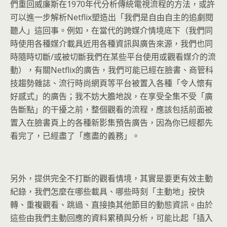
們重回威廉斯在1970年代分析傳統電視流程的方法，或許
可以進一步解析Netflix塑造出「我們是自由自主的追劇閱
聽人」這回事。例如，在當代的跨媒介情境底下（我們同
時使用各種媒介載具近用各種資訊與廣告來源，我們也同
時隨時切斷/或被切斷我們在某些平台使用或觀看媒介的流
動），有關Netflix的廣告，我們可能已經在臉書、商管科
技趨勢雜誌、流行時尚網頁等平台被置入各種「令人懷有
好感式」的廣告；我不妨大膽地說，在享受全集不受「廣
告斷點」的干擾之前，整個觀看的流程，應該包括前面被
置入在臉書頁上的各種新影集預告廣告，因為你已經都先
看完了，已經盡了「應盡的義務」。
另外，提供完全不打斷的觀看情境，其實是要更有效主動
紀錄，我們怎麼在哪些載具、哪些時刻「主動地」按快
轉、重複觀看、跳過、直接換其他節目的動態資訊。由於
這些由我們主動回應的資料累積與分析，可能比起「插入