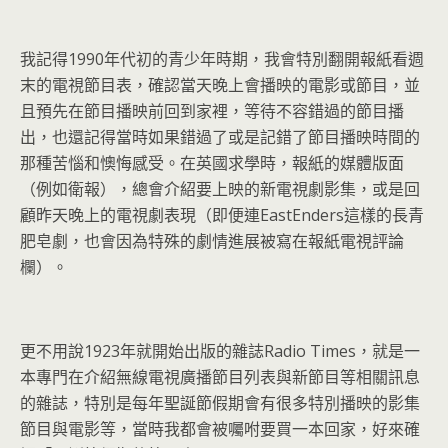
我記得1990年代初的青少年時期，我會特別翻開報紙看週
末的電視節目表，確認當天晚上會播映的電影或節目，並
且預先在節目播映前回到家裡，等待不容錯過的節目播
出，也還記得當時如果錯過了或是記錯了節目播映時間的
那種苦惱和懊悔感受。在英國求學時，報紙的媒體版面
（例如衛報），總會介紹要上映的新電視劇影集，或是回
顧昨天晚上的電視劇表現（即便連EastEnders這樣的長青
肥皂劇，也會因為特殊的劇情進展被寫在報紙電視評論
欄）。
更不用說1923年就開始出版的雜誌Radio Times，就是一
本專門在介紹無線電視廣播節目列表與新節目等相關訊息
的雜誌，特別是每年聖誕節假期會有很多特別播映的影集
節目與電影等，當時我都會被囑咐要買一本回家，好來確