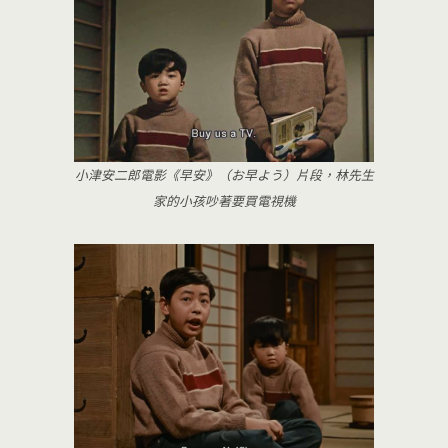
小津安二郎電影《早安》（お早よう）片段，林先生
家的小孩吵著要買電視機