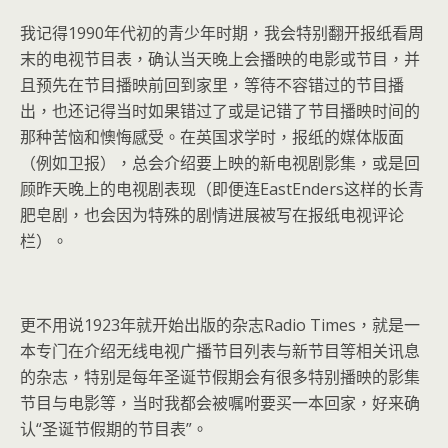
我记得1990年代初的青少年时期，我会特别翻开报纸看周
末的电视节目表，确认当天晚上会播映的电影或节目，并
且预先在节目播映前回到家里，等待不容错过的节目播
出，也还记得当时如果错过了或是记错了节目播映时间的
那种苦恼和懊悔感受。在英国求学时，报纸的媒体版面
（例如卫报），总会介绍要上映的新电视剧影集，或是回
顾昨天晚上的电视剧表现（即便连EastEnders这样的长青
肥皂剧，也会因为特殊的剧情进展被写在报纸电视评论
栏）。
更不用说1923年就开始出版的杂志Radio Times，就是一
本专门在介绍无线电视广播节目列表与新节目等相关讯息
的杂志，特别是每年圣诞节假期会有很多特别播映的影集
节目与电影等，当时我都会被嘱咐要买一本回家，好来确
认“圣诞节假期的节目表”。