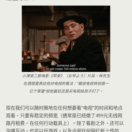
小津安二郎电影《早安》（お早よう）片段，林先生
在酒馆里表达他对电视的看法：“据说电视将创造一
亿个笨蛋”但他最后还是买电视给孩子们了。
现在我们可以随时随地在任何想要看“电视”的时间和地点
观看，只要有稳定的频宽（通常是已经缴了499元无线网
路月租费，在任何行动载具上）。除了看剧之外，还可以
沟通互动，也可以玩游戏，以及点阅任何网红新上传的