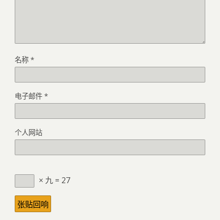
名称
*
电子邮件
*
个人网站
× 九 = 27