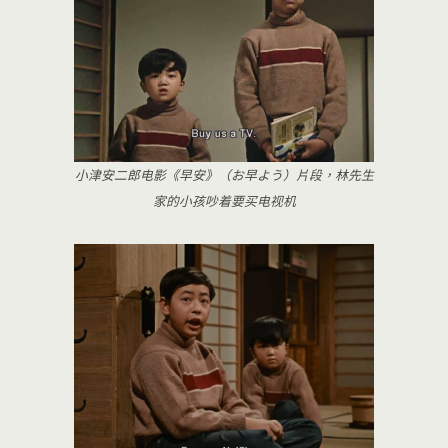
小津安二郎电影《早安》（お早よう）片段，林先生
家的小孩吵着要买电视机