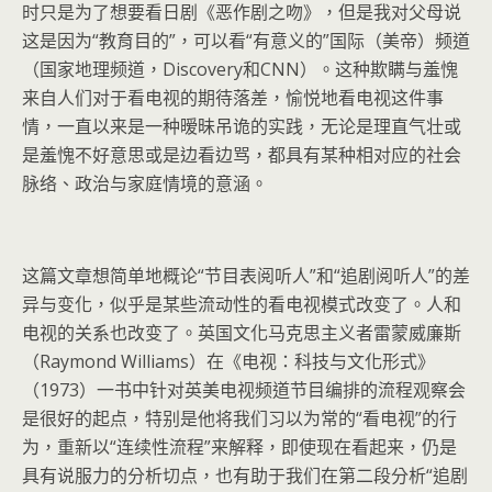
时只是为了想要看日剧《恶作剧之吻》，但是我对父母说
这是因为“教育目的”，可以看“有意义的”国际（美帝）频道
（国家地理频道，Discovery和CNN）。这种欺瞒与羞愧
来自人们对于看电视的期待落差，愉悦地看电视这件事
情，一直以来是一种暧昧吊诡的实践，无论是理直气壮或
是羞愧不好意思或是边看边骂，都具有某种相对应的社会
脉络、政治与家庭情境的意涵。
这篇文章想简单地概论“节目表阅听人”和“追剧阅听人”的差
异与变化，似乎是某些流动性的看电视模式改变了。人和
电视的关系也改变了。英国文化马克思主义者雷蒙威廉斯
（Raymond Williams）在《电视：科技与文化形式》
（1973）一书中针对英美电视频道节目编排的流程观察会
是很好的起点，特别是他将我们习以为常的“看电视”的行
为，重新以“连续性流程”来解释，即使现在看起来，仍是
具有说服力的分析切点，也有助于我们在第二段分析“追剧