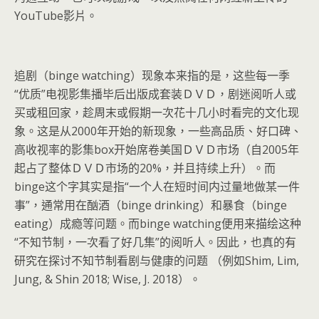
YouTube影片。
追剧（binge watching）现象本来指的是，这些每一季
“优质”电视影集播毕后出版成套装ＤＶＤ，剧迷阅听人或
买或租回家，趁周末或假期一次花十几小时看完的文化现
象。这是从2000年开始的新现象，一些高品质、好口碑、
高收视率的影集box开始席卷美国ＤＶＤ市场（自2005年
起占了整体ＤＶＤ市场的20%，并且持续上升）。而
binge这个字其实是指“一个人在短时间内过量地做某一件
事”，通常用在酗酒（binge drinking）和暴食（binge
eating）成瘾等问题。而binge watching便用来描绘这种
“不知节制，一次看了好几集”的阅听人。因此，也真的有
研究在探讨不知节制看剧与健康的问题 （例如Shim, Lim,
Jung, & Shin 2018; Wise, J. 2018）。