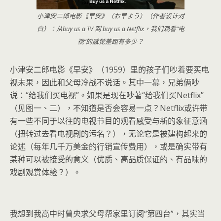
小津安二郎电影《早安》（お早よう）（作者设计对
白）：从buy us a TV 到 buy us a Netflix，我们观看“电
视”的感觉差距有多少？
小津安二郎电影《早安》（1959）里的孩子们吵着要买电
视未果，因此和父母冷战不说话。其中一幕，兄弟俩吵
说：“给我们买电视”。如果是现在吵著“给我们买Netflix”
（见图一、二），不知道是否会容易一点？Netflix或许带
有一些不同于以往的电视节目的观看感受与新的象征意涵
（扭转过去看电视剧的污名？），无论它是被建构起来的
论述（每年几千万美金的行销宣传费用），或是确实带有
某种可以被接受的意义（优质、高品质保证的、有品味的
戏剧观赏体验？）。
我想到我高中时曾央求父母帮家里订阅“第四台”，其实当