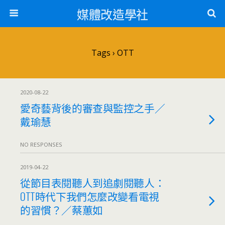
媒體改造學社
Tags › OTT
2020-08-22
愛奇藝背後的審查與監控之手／
戴瑜慧
NO RESPONSES
2019-04-22
從節目表閱聽人到追劇閱聽人：
OTT時代下我們怎麼改變看電視
的習慣？／蔡蕙如