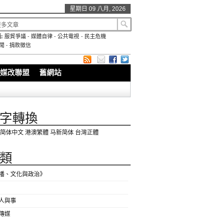
星期日 09 八月, 2026
:
服貿爭議
-
媒體自律
-
公共電視
-
民主危機
聞
-
捐款徵信
媒改聯盟
舊網站
字轉換
简体中文
港澳繁體
马新简体
台灣正體
類
播、文化與政治》
人與事
傳媒