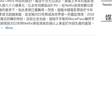
Box Office Mojo的統計，截至七月九日為止，美國上半年的電影票
Tweets
入達六十六億美元，比去年同期高出8.8%。在Netflix與其他數位影
敵的競爭下，如此表現已屬難得。然而，面臨中國電影票房於今年
季首次超越美國、並宣稱2022年將成為世界第一的尷尬情境，2018
媒
式的轉折時刻。目前左支右絀、燒錢不手軟的MoviePass顯然不
與2022年時Netflix將投資兩百億以上美金於內容生產的遠景，
鏡。
More...