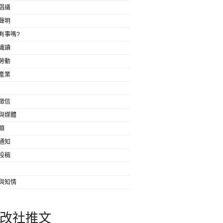
倡議
聲明
有事嗎?
識讀
勞動
產業
徵信
與媒體
類
通知
投稿
與知情
改社推文