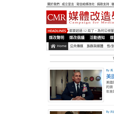
關於我們
成立宣言
寫信給媒改社
捐款支持
都要超過 12 局了，為何公
媒改聲明
媒改倡議
活動通知
媒
Home
公共傳媒
族群與媒體
性/
By
馮
美
美國
的頭
年來
By
共