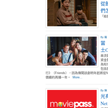
從
們
「給
By
羅
當
土
串流
資金
為知
包括
行》（Friends），因為傳聞該劇明年起將從Ne
價續約再播一年。
More...
By
陳
光
Ne