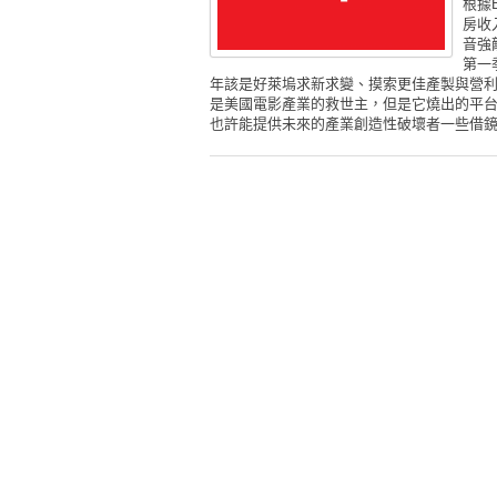
根據
房收
音強
第一
年該是好萊塢求新求變、摸索更佳產製與營利模
是美國電影產業的救世主，但是它燒出的平台困境
也許能提供未來的產業創造性破壞者一些借