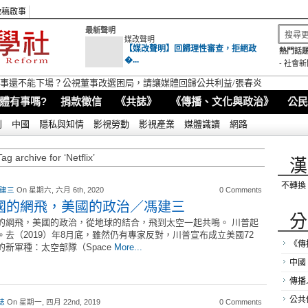
徵稿啟事
最新聲明
媒改聲明
【媒改聲明】回歸理性審查，拒絕政
熱門話題
�...
-
社會新
視董事還不能下場？公視董事改選困局，請讓媒體回歸公共利益/張春炎
體有事嗎?
捐款徵信
《共誌》
《傳播、文化與政治》
公民
別
中國
隱私與知情
影視勞動
影視產業
媒體識讀
網路
Tag archive for ‘Netflix’
漢
不轉換
 建三
On 星期六, 六月 6th, 2020
0 Comments
國的網飛，美國的政治／馮建三
分
的網飛，美國的政治，從地球的結合，飛到太空一起共鳴。 川普起
。去（2019）年8月底，雖然仍有專家反對，川普宣布成立美國72
《傳
的新軍種：太空部隊（Space
More...
中國
傳播
公共
誌
On 星期一, 四月 22nd, 2019
0 Comments