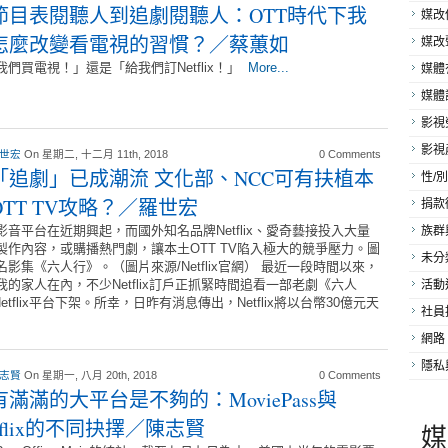
節目表閱聽人到追劇閱聽人：OTT時代下我
媒改
怎麼改變看電視的習慣？／蔡蕙如
媒改
我們買電視！」還是「給我們訂Netflix！」
More...
媒體
媒體
影視
影視
 世宏
On 星期二, 十二月 11th, 2018
0 Comments
「追劇」已成潮流 文化部、NCC可有扶植本
性/別
OTT TV攻略？／羅世宏
捐款
影音平台在近期興起，而國外知名品牌Netflix、愛奇藝接投入大量
族群
製作內容，或購播熱門劇，讓本土OTT TV陷入極大的競爭壓力。圖
未分
名影集《六人行》。（圖片來源/Netflix官網） 最近一段時間以來，
我的家人在內，不少Netflix訂戶正抓緊時間追看一部老劇《六人
活動
tflix平台下架。所幸，日昨有消息傳出，Netflix將以台幣30億元天
社員
網路
隱私
 志賢
On 星期一, 八月 20th, 2018
0 Comments
有滿滿的大平台是不夠的：MoviePass與
tflix的不同抉擇／陳志賢
媒