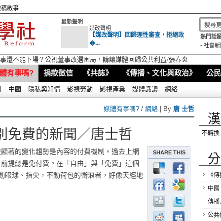
徵稿啟事
最新聲明
媒改聲明
【媒改聲明】回歸理性審查，拒絕政
熱門話題
�...
-
社會新
視董事還不能下場？公視董事改選困局，請讓媒體回歸公共利益/張春炎
體有事嗎?
捐款徵信
《共誌》
《傳播、文化與政治》
公民
別
中國
隱私與知情
影視勞動
影視產業
媒體識讀
網絡
媒體有事嗎?
/
網絡
| By
唐 士哲
漢
別免費的新聞／唐士哲
不轉換
較顯著的變化趨勢是內容的付費機制。過去上網
SHARE THIS
分
，前提總是免付費。在「自由」與「免費」這個
只動眼球、指尖，不動荷包的衝浪者，好像天經地
《傳
中國
傳播
公共