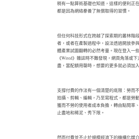
稍有一點算術基礎也知道，這樣的便利正
都是因為網絡豢養了無償取得的習慣。
但任何科技形式在跨越了探索期的叢林階
者，或者在產製過程中，設法透過開放參
體產業試圖翻轉的必然考量。現在登入一
《Wired》雜誌時不難發現，網頁角落或
盡，當配額用罄時，想要的更多就必須加
支撐付費的作法有一個清楚的底限：勞而
拍攝、剪輯、編輯，乃至寫程式，都是勞
獲而不勞的使用者成本負擔，轉由點閱率
止盡地和稀泥、秀下限。
然而付費並不止於規模經濟下的機構化媒介如