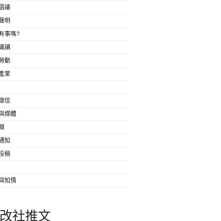
倡議
聲明
有事嗎?
識讀
勞動
產業
徵信
與媒體
類
通知
投稿
與知情
改社推文