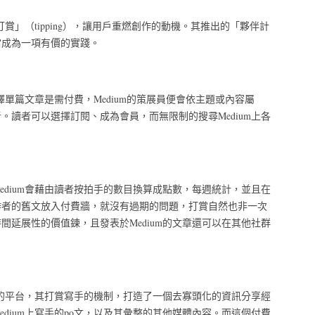
打賞」（tipping），讓用戶重燃創作的動機。其推出的「夥伴計
當成為一項有價的實踐。
擇單篇文章是需付費，Medium的策展員便會依主題或內容屬
。讀者可以選擇訂閱、成為會員，而無限制的搜尋Medium上各
edium會藉由讀者按拍手的數目換算成點數，每週統計，並且在
作者的舊文放入付費牆，就沒有過期的問題，打賞自然也非一次
間延展性的價值鍊，且發表於Medium的文章還可以在其他社群
內容的平台，其打賞寫手的機制，打造了一個去寡頭化的資訊分享經
dium上寫手的po文，以及其彙整的其他媒體內容。而這個付費