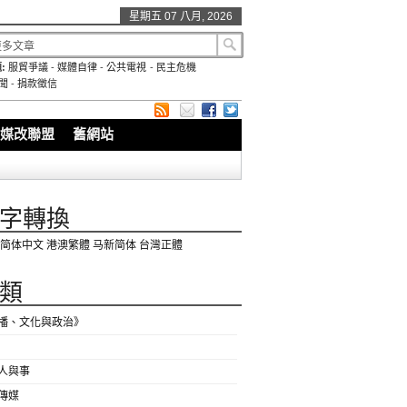
星期五 07 八月, 2026
:
服貿爭議
-
媒體自律
-
公共電視
-
民主危機
聞
-
捐款徵信
媒改聯盟
舊網站
字轉換
简体中文
港澳繁體
马新简体
台灣正體
類
播、文化與政治》
人與事
傳媒