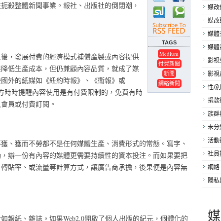
在扼殺整體新聞事業。報社、出版社的倒閉潮，
媒改
媒改
媒體
TAGS
媒體
Medium
段後，發展付費的經濟模式補償產製或內容提供
影視
付費新聞
與降低生產成本，但仍兼顧內容品質，就成了媒
新聞
影視
些國外的紙媒如《紐約時報》、《衞報》或
網絡新聞
性/別
下方時時提醒內容使用是有付費限制的，免費有時
捐款
入會員或付費訂閱。
族群
未分
活動
不獲、獲而不勞都不是任何媒體生產、消費形式的常態。寫字、
動，辦一份有內容的媒體更需要持續性的資本投注。而如果要把
社員
、轉貼率、或流量等計算方式，讓廣告商承擔，後果便是內容無
網絡
隱私
媒
報紙、雜誌。如果Web2.0開啟了個人出版的紀元，個體化的