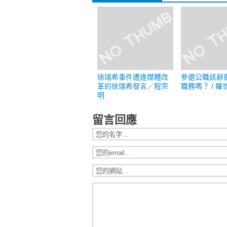
徐瑞希事件遭逢媒體改
參選公職該辭
革的徐瑞希發言／程宗
職務嗎？ / 羅
明
留言回應