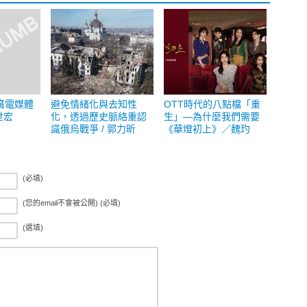
廣電媒體
避免情緒化與去知性
OTT時代的八點檔「重
世宏
化，透過歷史脈絡重認
生」—為什麼我們需要
識俄烏戰爭 / 郭力昕
《華燈初上》／魏玓
(必填)
(您的email不會被公開) (必填)
(選填)