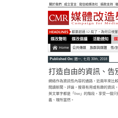
關於我們
成立宣言
寫信給媒改社
捐款支持
都要超過 12 局了，為何公
媒改聲明
媒改倡議
活動通知
媒
Home
公共傳媒
族群與媒體
性/
Published On:
週一, 七月 30th, 2018
打造自由的資訊、告
網絡作為資訊性內容的通路，近兩年來比
閱讀新聞、評論，搜尋有用或有趣的資訊
英文單字都是「free」的階段，享受一個
義、理所當然。