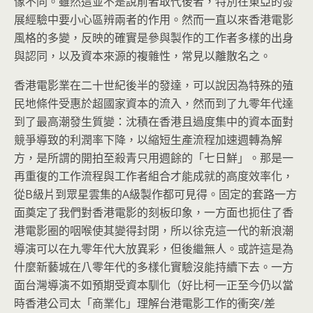
像不同。
雖然這並不是說前者取代後者，
特別在東亞的發
展經驗中要小心區辨兩者的作用。
然而一直以來香港電影
風格的多變，
反映的確實是參與製作的工作者多樣的出身
與認同，
以及資本來源的複雜性，常見以離散名之。
香港電影業在二十世紀後半的發達，
可以說因為特殊的殖
民地條件受惠於超國家資本的流入，
然而到了九零年代達
到了最高潮發生質變：
沈積在香港且過度集中的資本面對
競爭導致的利潤率下降，
以縮短生產流程加速週轉為解
方，是所謂的開拍至殺青只用週餘的「
七日鮮」。
那是一
再重復的工作流程與工作者組合才能成就的高度效率化，
從B
級片到眾星雲集的A級製作都可見得。
固定的套路一方
面奠定了我們對香港電影的刻板印象，
一方面也扼住了香
港電影圈的咽喉使其變得封閉，
所以徐克這一代的新浪潮
導演可以在九零年代大放異彩，
但後繼無人。
或許這是為
什麼新藝城在八零年代的多樣化實驗沒能持續下去。
一方
面台灣導演不如預期受資本馴化（
好比柯一正至今仍以當
時香港公司太「商業化」
理解台港電影工作的衝突/差