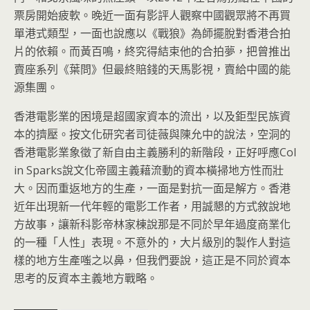
票房開始疲
軟。晚近一面有影評人觀察中國觀眾將不再買
單港式類型，
一面也說應以《戰狼》為師擺脫對香港合拍
片的依賴。而黃百鳴，
終究得結束他的合拍夢，把曾推出
賣座系列《葉問》
但最終賠錢的天馬影視，賣給中國的能
源集團。
香港電影業的困境是超國家資本的流出，以及鉅型民族資
本的擠壓。
按文化研究者司徒薇與陳允中的說法，
空洞的
香港電影業象徵了新自由主義勝利的新階段，正好呼應Col
in Sparks說文化帝國主義藉流動的資本橫掃地方性而壯
大。
因而重返地方的生產，一面是對抗一面是解方。
香港
近年出現新一代年輕的電影工作者，
用誠懇的方式敘說地
方故事，
讓新科影帝林家棟說那是不同於早年過度商業化
的一種「人性」
表現。不意外的，大片級別的製作人對這
樣的地方生產嗤之以鼻，
但我們要說，這正是不同於資本
思考的反資本主義地方戰略。