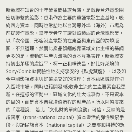
新藝城在短暫的十年榮景間插旗台灣，
是戰後台港電影圈
密切聯繫的縮影：
香港作為主要的華語電影生產基地，吸
納四方資本，
同時也常態地以台灣等外埠（海外）市場為
前提製作電影。
當年學者李丁讚對照積弱的台灣電影業，
以「次帝國」
形容港產電影的在東亞與東南亞的跨境版
圖，不無道理。
然而比產品傾銷威脅區域文化主權的基調
更多的是，
流動的生產與流動的資本互為表裡，新藝城支
持初出茅廬的虞戡平、
柯一正和楊德昌，好比好萊塢的
Sony/Comblia實驗性地
支持李安的《臥虎藏龍》，
以及如
今中國影視資本與好萊塢交好的道理：
資本藉區域製作切
入區域市場，同時也藉開發/吸收非主流的生產要
素自我更
新。在這樣的流動中，區域文化的壯大或衰微，
不是資本
的目的，而是資本自我增值過程的副產品。
所以阿帕度來
的「混種說」 若比「文化財的單向流動」可信，反映的是
超國家（trans-
national capital）資本靈活的彈性積累手
段，與諸民族資本（nat
ional capital）之間零和拼搏的想