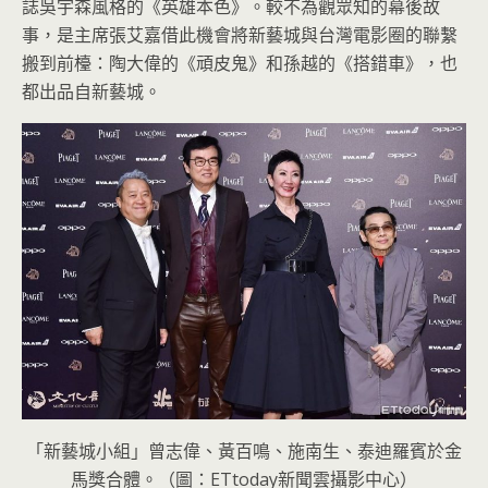
誌吳宇森風格的《英雄本色》。
較不為觀眾知的幕後故
事，
是主席張艾嘉借此機會將新藝城與台灣電影圈的聯繫
搬到前檯：
陶大偉的《頑皮鬼》和孫越的《搭錯車》，也
都出品自新藝城。
「新藝城小組」曾志偉、黃百鳴、施南生、泰迪羅賓於金
馬獎合體。（圖：ETtoday新聞雲攝影中心）