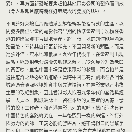
異），
再方面新藝城要角趕拍其他電影公司的製作而四散
（
令人想起片廠時期在好萊塢坎坷發展的UA）。
不同於好萊塢在片廠體系瓦解後轉進後福特式的生產，
以
開發多變但少量的電影代替早期的標準量產制；
沈積在香
港的超國家資本盲目地量產，
將一時一地的創作能量消耗
殆盡後，不待其自行更新補充，
不圖開發新的類型，而是
翻臉外流，棄本地如敝屣。九零年代後半，
在量產制出現
疲態，觀眾對老套路漸失興趣之時，
已從演員晉升為老闆
的黃百鳴，直指中國市場是香港電影的救贖，
而合拍片是
通往應許之地必經的道路。
當時中國已有計劃地在各個領
域通過合資吸收境外資本與先進技術，
在電影業以香港為
主要的取經對象。
因此香港影人抱著九零年代的套路與經
驗，與資本一起汲汲北上，
留在本地的是空置的片廠、發
慌的線下工作者，
和香港電影已死的呢喃。
然而這些具有
中國特色的套路終究在二十年後遭到一樣的命運，
拳打外
國勢力的武師、正義必勝的警匪片、絕不講粗口的黑幫爭
鬥、
和北京風味的無厘頭，以2012年左右為拐點在中國的