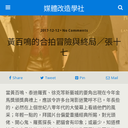
媒體改造學社
2017-12-12 • No Comments
黃百鳴的合拍冒險與終局／張十
七
Share
Tweet
Pin
Mail
當黃百鳴、泰迪羅賓、
徐克等新藝城的要角出現在今年金
馬獎頒獎典禮上，
應該令許多台灣影迷驚呼不已。年長些
的，
必然在上個世紀八零年代的大螢幕上看過他們的風
采；年輕一點的，
拜國片台偏愛重播經典所賜，對光頭
佬、開心鬼、羅賓探長、
肥貓會有印象；或最少，知道標